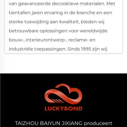
van geavanceerde decoratieve materialen. Met
tientallen jaren ervaring in de branche en een
sterke toewijding aan kwaliteit, bieden wij
betrouwbare oplossingen voor wereldwijde
bouw-, interieurontwerp-, reclame- en
industriële toepassingen. Sinds 1995 zijn wij
gespecialiseerd in de productie van aluminium
sandwichpanelen, ondersteund door een
modern productiefaciliteit van 16.000 vierkante
meter en een kantoorgebouw van 2.400
vierkante meter. Onze ISO9001-certificering
garandeert strikte kwaliteitscontrole, efficiënte
logistieke processen, responsieve
communicatie en duurzame stabiliteit voor elke
TAIZHOU BAIYUN JIXIANG produceert