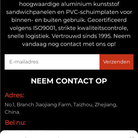
hoogwaardige aluminium kunststof
bestelling.
sandwichpanelen en PVC-schuimplaten voor
Het aluminium sandwichpaneel is een van onze
binnen- en buiten gebruik. Gecertificeerd
kernproductlijnen, ontwikkeld voor uitstekende
volgens ISO9001, strikte kwaliteitscontrole,
duurzaamheid, perfecte vlakheid en
snelle logistiek. Vertrouwd sinds 1995. Neem
ontwerpvrijheid. Als lichtgewicht maar sterke
vandaag nog contact met ons op!
bekledingsmateriaal levert het superieure
prestaties in zowel binnen- als
buitenomgevingen, waardoor het een
NEEM CONTACT OP
populaire keuze is voor architecten, aannemers,
merkeigenaren en projectmanagers in de
Adres:
industrie. Onze focus op materiaalkunde en
No.1, Branch Jiaojiang Farm, Taizhou, Zhejiang,
China.
precisiefabricage stelt ons in staat om
Bel nu:
tegemoet te komen aan de eisen van zowel
kleine op maat gemaakte projecten als grote
+86-13857656372