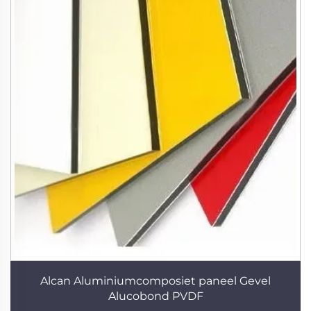
Alcan Aluminiumcomposiet paneel Gevel
Alucobond PVDF