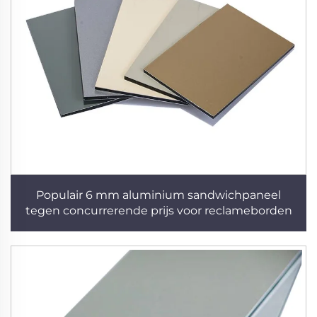
Populair 6 mm aluminium sandwichpaneel
tegen concurrerende prijs voor reclameborden