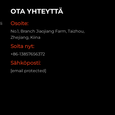
 työstettävää materiaalia. Sen pinta
OTA YHTEYTTÄ
iin ja kaupallisiin käyttötarkoituksiin.
tamiseen ja visuaaliseen suunnitteluun sen
Osoite:
li
uorituskyvyn vuoksi erilaisissa
No.1, Branch Jiaojiang Farm, Taizhou,
UV-säteily vaihtelevat merkittävästi.
Zhejiang, Kiina
Soita nyt:
+86-13857656372
Sähköposti:
[email protected]
eilylle, kosteudelle, korroosiolle ja
totornien, lentokenttien, sairaaloiden,
alla kun ylläpidetään pitkäaikaista
uodot, leikkaukset ja