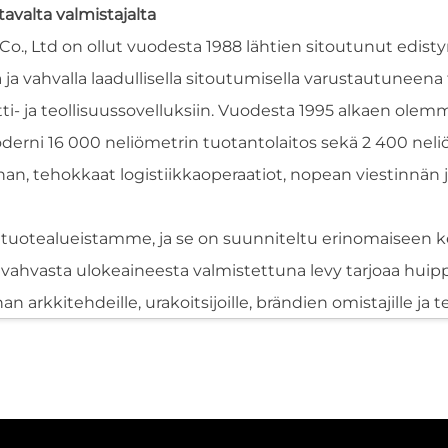
avalta valmistajalta
 Co., Ltd on ollut vuodesta 1988 lähtien sitoutunut edis
 vahvalla laadullisella sitoutumisella varustautuneena 
ltti- ja teollisuussovelluksiin. Vuodesta 1995 alkaen ole
rni 16 000 neliömetrin tuotantolaitos sekä 2 400 neli
an, tehokkaat logistiikkaoperaatiot, nopean viestinnän j
ä tuotealueistamme, ja se on suunniteltu erinomaiseen 
ahvasta ulokeaineesta valmistettuna levy tarjoaa huipp
an arkkitehdeille, urakoitsijoille, brändien omistajille ja 
een keskittyminen mahdollistaa sekä pienimuotoisten rä
en täyttämisen.
umiinilevystä, jotka on kiinnitetty lujaan ei-metallisee