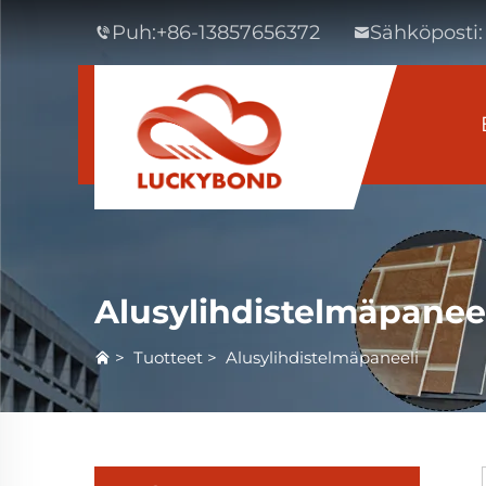
Puh:
+86-13857656372
Sähköposti:
Alusylihdistelmäpanee
>
Tuotteet
>
Alusylihdistelmäpaneeli