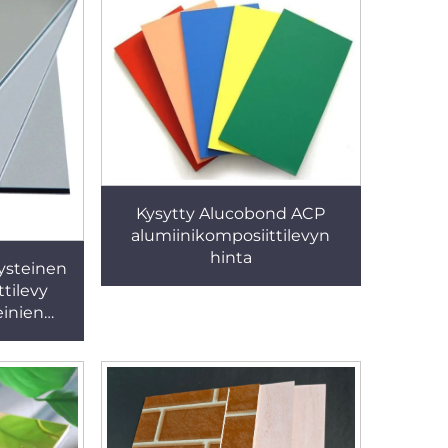
Kysytty Alucobond ACP
alumiinikomposiittilevyn
hinta
ysteinen
tilevy
inien
si