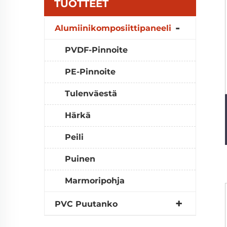
TUOTTEET
Alumiinikomposiittipaneeli
PVDF-Pinnoite
PE-Pinnoite
Tulenväestä
Härkä
Peili
Puinen
Marmoripohja
PVC Puutanko