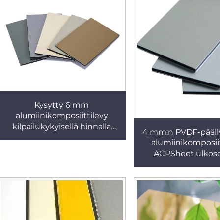
Kysytty 6 mm
alumiinikomposiittilevy
kilpailukykyisellä hinnalla
4 mm:n PVDF-pääll
mainostauluihin
alumiinikomposiit
ACPSheet ulkose
verhouslevyk