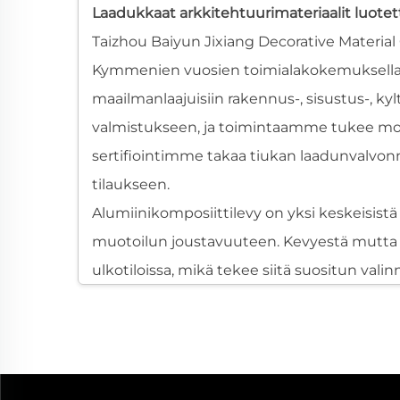
Laadukkaat arkkitehtuurimateriaalit luotett
Taizhou Baiyun Jixiang Decorative Material
Kymmenien vuosien toimialakokemuksella ja
maailmanlaajuisiin rakennus-, sisustus-, ky
valmistukseen, ja toimintaamme tukee mode
sertifiointimme takaa tiukan laadunvalvonn
tilaukseen.
Alumiinikomposiittilevy on yksi keskeisist
muotoilun joustavuuteen. Kevyestä mutta v
ulkotiloissa, mikä tekee siitä suositun valinn
Aineistetekniikkaan ja tarkkuusvalmistuks
kaupallisten rakennusprojektien vaatimust
Alumiinikomposiittilevyn ymmärtäminen
Alumiinikomposiittilevy koostuu kahdesta al