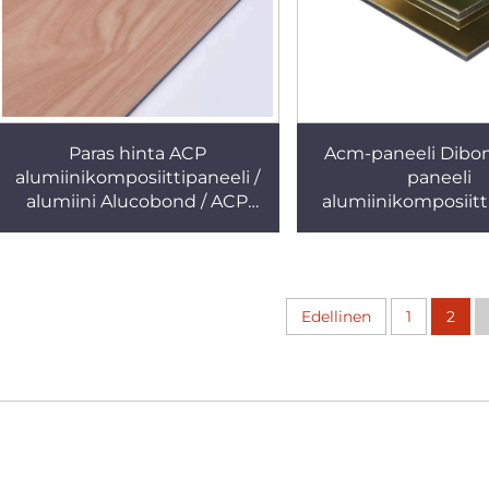
Paras hinta ACP
Acm-paneeli Dibo
alumiinikomposiittipaneeli /
paneeli
alumiini Alucobond / ACP
alumiinikomposiitt
seinä
Edellinen
1
2