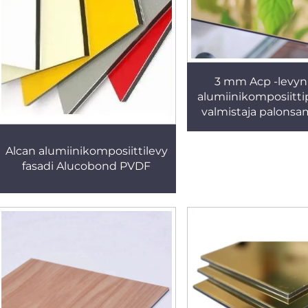
3 mm Acp -levyn
alumiinikomposiitti
valmistaja palons
rakenne Dib
seinäverhous Alu
Alcan alumiinikomposiittilevy
hinta
fasadi Alucobond PVDF