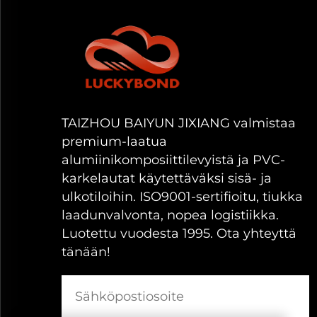
stabiilin rakenteen. Tämä teknisesti suunni
voidaan pinnoittaa tai painaa erilaisilla viim
Alumiinikomposiittilevystä on tullut laaja
erinomaisen mittojen vakautumisen ja pinn
ilmastoissa, mikä tekee siitä soveltuvan maai
TAIZHOU BAIYUN JIXIANG valmistaa
premium-laatua
Alumiinikomposiittilevyn käyttöko
alumiinikomposiittilevyistä ja PVC-
karkelautat käytettäväksi sisä- ja
Ulkoisten rakennusten verhous
ulkotiloihin. ISO9001-sertifioitu, tiukka
laadunvalvonta, nopea logistiikka.
Alumiinikomposiittilevyä käytetään laajalti
Luotettu vuodesta 1995. Ota yhteyttä
lämpötilan vaihteluille. Se tarjoaa tyylikkä
tänään!
koulujen ja julkisten tilojen rakennuksille
suorituskykyä. Materiaali tukee yhtenäistä
suunnittelumuunnelmat.