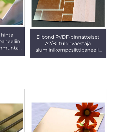
 hinta
Dibond PVDF-pinnatteiset
paneeliin
A2/B1 tulenväestäjä
ammunta
alumiinikomposiittipaneelit
ond
ACP-levy
cobond