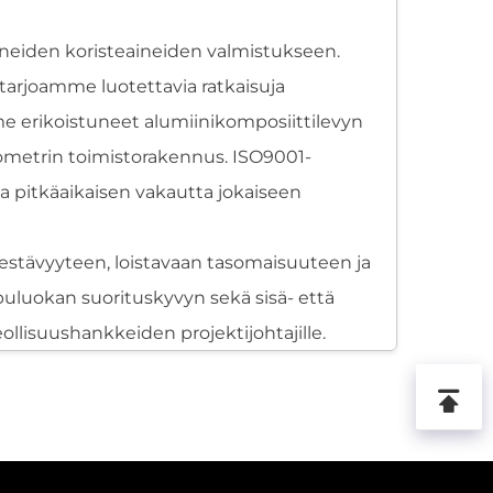
tyneiden koristeaineiden valmistukseen.
tarjoamme luotettavia ratkaisuja
mme erikoistuneet alumiinikomposiittilevyn
ömetrin toimistorakennus. ISO9001-
a pitkäaikaisen vakautta jokaiseen
kestävyyteen, loistavaan tasomaisuuteen ja
uluokan suorituskyvyn sekä sisä- että
teollisuushankkeiden projektijohtajille.
ätälöityjen hankkeiden että laajojen
n ytimeen, muodostaen jäykän ja erittäin