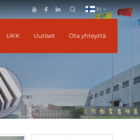
FI
UKK
Uutiset
Ota yhteyttä