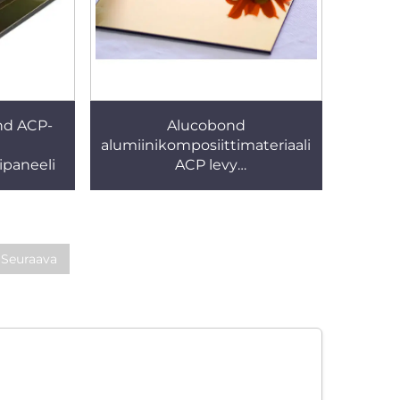
nd ACP-
Alucobond
alumiinikomposiittimateriaali
ipaneeli
ACP levy
alumiinikomposiittipaneeli
Seuraava