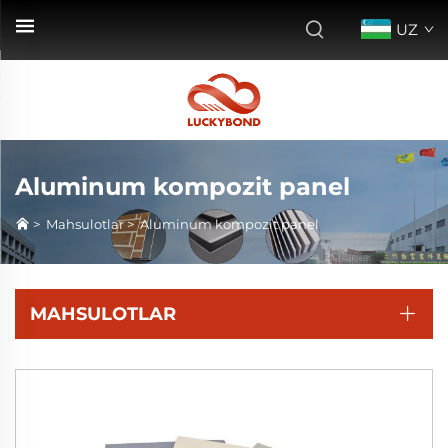
UZ
Aluminum kompozit panel
>
Mahsulotlar
>
Aluminum kompozit panel
MAHSULOTLAR