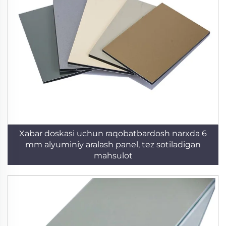
Xabar doskasi uchun raqobatbardosh narxda 6
mm alyuminiy aralash panel, tez sotiladigan
mahsulot