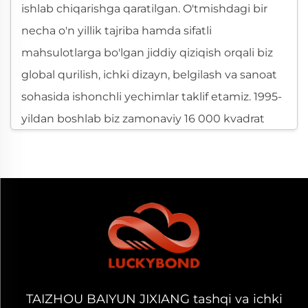
ishlab chiqarishga qaratilgan. O'tmishdagi bir
necha o'n yillik tajriba hamda sifatli
mahsulotlarga bo'lgan jiddiy qiziqish orqali biz
global qurilish, ichki dizayn, belgilash va sanoat
sohasida ishonchli yechimlar taklif etamiz. 1995-
yildan boshlab biz zamonaviy 16 000 kvadrat
metrlik ishlab chiqarish bazasi hamda 2 400
kvadrat metrlik ofis binosi bilan
mustahkamlangan Alyuminiy Kompozit Panel
ishlab chiqarishga ixtisoslashdik. Bizning
ISO9001 sertifikati har bir buyurtma uchun
qat'iy sifat nazoratini, samarali logistika
faoliyatini, operativ aloqani hamda uzoq
muddatli barqarorlikni ta'minlaydi.
TAIZHOU BAIYUN JIXIANG tashqi va ichki