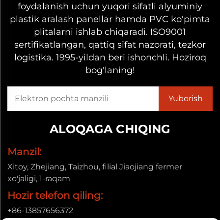
foydalanish uchun yuqori sifatli alyuminiy
Alyuminiy-kompozit panel bizning asosiy
plastik aralash panellar hamda PVC ko'pimta
mahsulotlarimizdan biri bo'lib, ajoyib chidamlilik,
plitalarni ishlab chiqaradi. ISO9001
a'lo darajadagi tekislik va dizayn
sertifikatlangan, qattiq sifat nazorati, tezkor
moslanuvchanligi uchun mo'ljallangan. Yengil,
logistika. 1995-yildan beri ishonchli. Hoziroq
lekin mustahkam qoplam materiali sifatida u
bog'laning!
ichki va tashqi muhitda yuqori ishlash
ko'rsatkichlarini ta'minlaydi va arxitektorlar,
quruvchilar, brend egalari hamda sanoat
ALOQAGA CHIQING
loyihalari menejerlari uchun afzal ko'riladigan
tanlovdir. Materialshunoslik va aniq ishlab
Manzil:
chiqarishga e'tibor berish kichik hajmli maxsus
Xitoy, Zhejiang, Taizhou, filial Jiaojiang fermer
xo'jaligi, 1-raqam
loyihalardan tortib, katta miqyosli tijorat
Hozir telefon qiling:
loyihalarigacha bo'lgan talablarni qondirish
imkonini beradi.
+86-13857656372