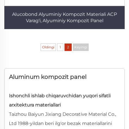
Alucobond Alyuminiy Kompozit Materiali ACP
Varag'i, Alyuminiy Kompozit Panel
Oldingi
1
2
Keyingi
Aluminum kompozit panel
Ishonchli ishlab chiqaruvchidan yuqori sifatli
arxitektura materiallari
Taizhou Baiyun Jixiang Decorative Material Co.,
Ltd 1988-yildan beri ilg'or bezak materiallarini