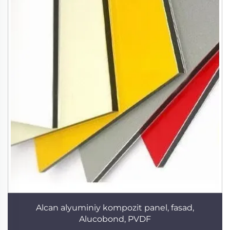
Alcan alyuminiy kompozit panel, fasad,
Alucobond, PVDF