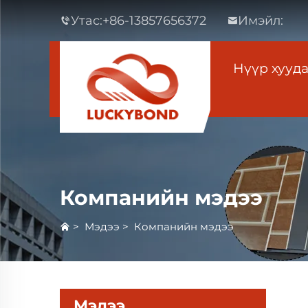
Утас:
+86-13857656372
Имэйл:
Нүүр хууд
Компанийн мэдээ
>
Мэдээ
>
Компанийн мэдээ
Мэдээ