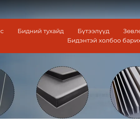
ас
Бидний тухайд
Бүтээлүүд
Зөвл
Бидэнтэй холбоо бари