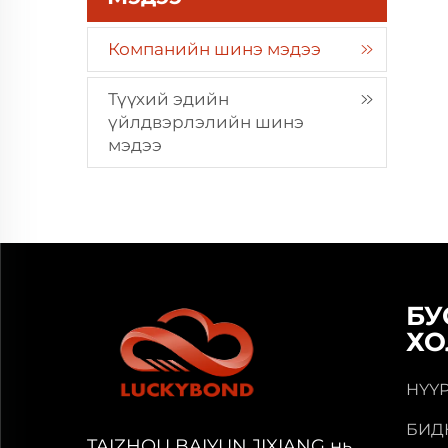
Компанийн шинэ мэдээ
Түүхий эдийн
үйлдвэрлэлийн шинэ
мэдээ
БУ
ХО
НҮҮ
БИД
TAIZHOU BAIYUN JIXIANG нь