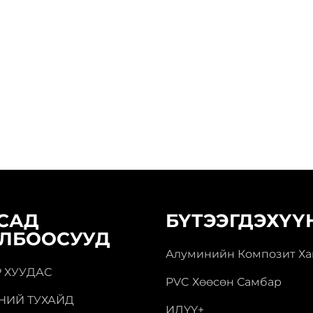
САД
БҮТЭЭГДЭХҮҮ
ЛБООСУУД
Алуминийн Композит Ха
Р ХУУДАС
PVC Хөөсөн Самбар
НИЙ ТУХАЙД
ИЛҮҮ+