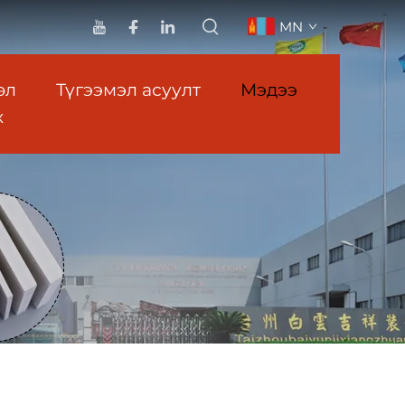
MN
өл
Түгээмэл асуулт
Мэдээ
х