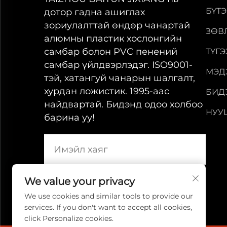
БҮТ
дотор гадна ашиглах
зориулалттай өндөр чанартай
ЗӨВ
алюмны пластик хослонгийн
самбар болон PVC пенений
ТҮГ
самбар үйлдвэрлэдэг. ISO9001-
МЭД
тэй, хатангуй чанарын шалгалт,
хурдан ложистик. 1995-аас
БИД
найдвартай. Бидэнд одоо холбоо
НУУ
барина уу!
We value your privacy
We use cookies and similar tools to provide our
services. If you don't want to accept all cookies,
click Personalize cookies.