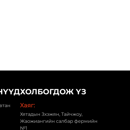
НҮҮД
ХОЛБОГДОЖ ҮЗ
Хаяг:
втан
Хятадын Зхэжян, Тайчжоу,
Жаожиангийн салбар фермийн
№1