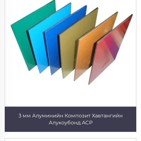
3 мм Алуминийн Композит Хавтангийн
Алукоубонд ACP