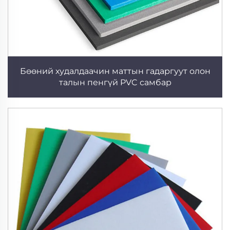
Бөөний худалдаачин маттын гадаргуут олон
талын пенгүй PVC самбар