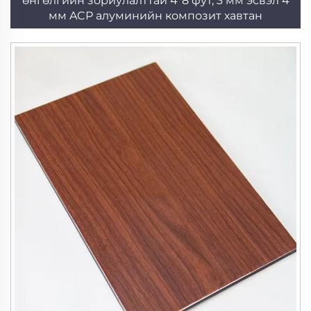
өнгөлгийн зориулалттай 4*8 фут, 3 мм эсвэл 4
мм ACP алуминийн композит хавтан