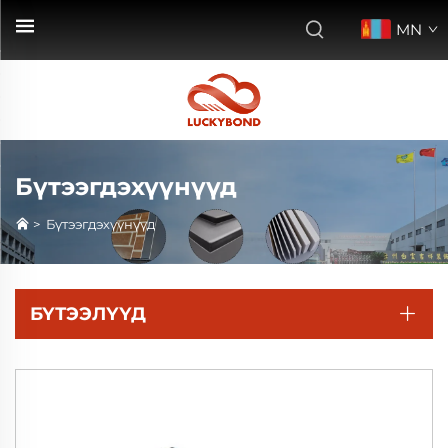
MN
Бүтээгдэхүүнүүд
>
Бүтээгдэхүүнүүд
БҮТЭЭЛҮҮД