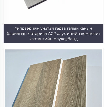
Үйлдвэрийн үнэтэй гадаа талын ханын
барилгын материал ACP алуминийн композит
хавтангийн Алукоубонд