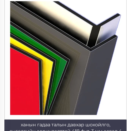
ханын гадаа талын давхар шохойлго,