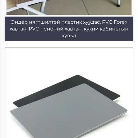
Өндөр нягтшилтэй пластик хуудас, PVC Forex
хавтан, PVC пенений хавтан, кухни кабинетын
хувьд