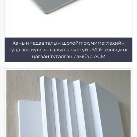
Ханын гадаа талын шохойтгох, чимэглэхийн
тулд зориулсан галын аюулгүй PVDF хольцмог
цагаан тугалган самбар ACM