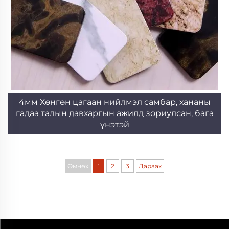
4мм Хөнгөн цагаан нийлмэл самбар, хананы
гадаа талын давхаргын ажилд зориулсан, бага
үнэтэй
Өмнөх
1
2
3
Дараах