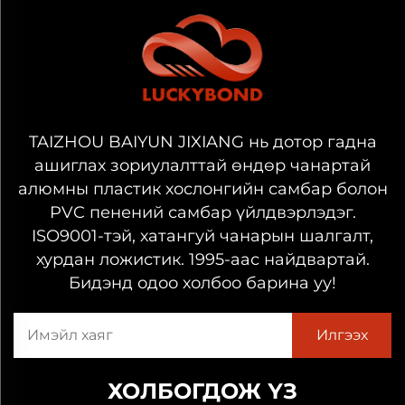
TAIZHOU BAIYUN JIXIANG нь дотор гадна
ашиглах зориулалттай өндөр чанартай
алюмны пластик хослонгийн самбар болон
PVC пенений самбар үйлдвэрлэдэг.
ISO9001-тэй, хатангуй чанарын шалгалт,
хурдан ложистик. 1995-аас найдвартай.
Бидэнд одоо холбоо барина уу!
ХОЛБОГДОЖ ҮЗ