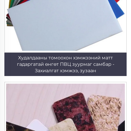
Худалдааны томоохон хэмжээний матт
гадаргатай өнгөт ПВЦ зуурмаг самбар -
Захиалгат хэмжээ, зузаан