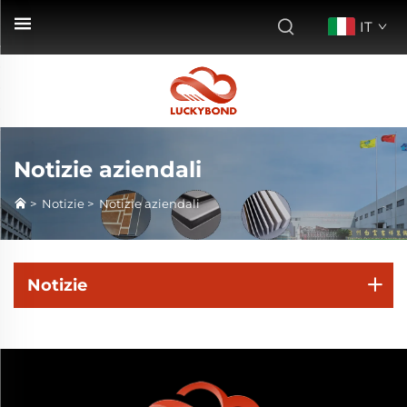
IT
Notizie aziendali
>
Notizie
>
Notizie aziendali
Notizie