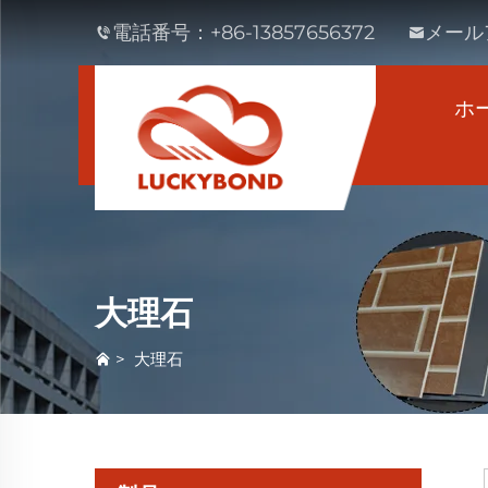
電話番号：
+86-13857656372
メール
ホ
大理石
>
大理石