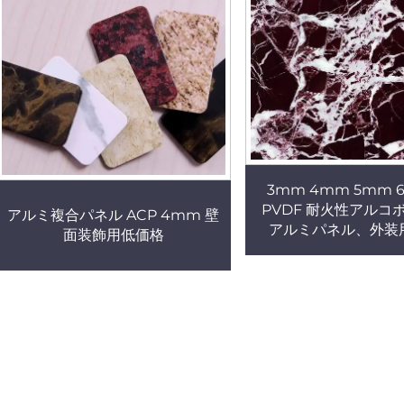
3mm 4mm 5mm 
PVDF 耐火性アルコ
アルミ複合パネル ACP 4mm 壁
アルミパネル、外装
面装飾用低価格
ACM ACPシート、P
ィング外部