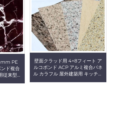
壁面クラッド用 4×8フィート ア
6mm PE
ルコボンド ACP アルミ複合パネ
ボンド複合
ル カラフル 屋外建築用 キッチン
用従来型
用ACP
VDFコーテ
用