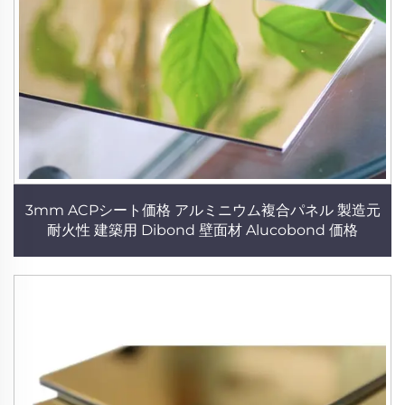
3mm ACPシート価格 アルミニウム複合パネル 製造元
耐火性 建築用 Dibond 壁面材 Alucobond 価格