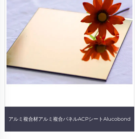
アルミ複合材アルミ複合パネルACPシートAlucobond