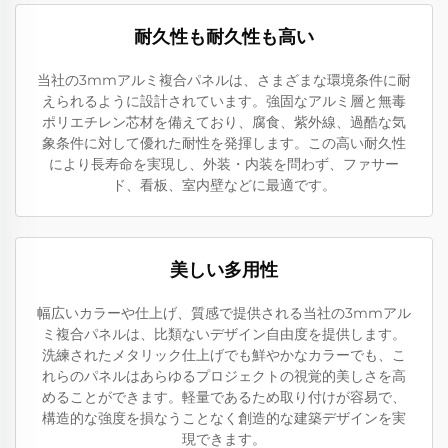
耐久性も耐久性も高い
当社の3mmアルミ複合パネルは、さまざまな環境条件に耐
えられるように設計されています。強固なアルミ層と無毒
ポリエチレン芯材を備えており、腐食、紫外線、過酷な気
象条件に対して優れた耐性を発揮します。この高い耐久性
により長寿命を実現し、外装・内装を問わず、ファサー
ド、看板、室内壁などに最適です。
美しい多用性
幅広いカラーや仕上げ、質感で提供される当社の3mmアル
ミ複合パネルは、比類ないデザイン自由度を提供します。
洗練されたメタリック仕上げでも鮮やかなカラーでも、こ
れらのパネルはあらゆるプロジェクトの視覚的美しさを高
めることができます。軽量であるため取り付けが容易で、
構造的な強度を損なうことなく創造的な建築デザインを実
現できます。