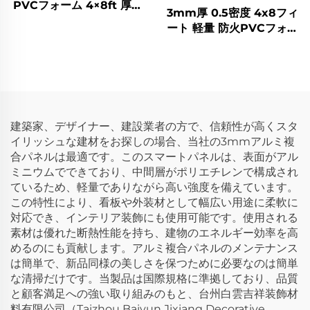
PVCフォーム 4×8ft 厚さ
3mm厚 0.5密度 4x8フィ
3mm 4mm 5mm PVC
ート 軽量 防火PVCフォー
セルカボード 装飾用
ムボード 広告用
建築家、デザイナー、建設業者の方で、信頼性が高くスタ
イリッシュな建材をお探しの場合、当社の3mmアルミ複
合パネルは最適です。このスマートパネルは、表面がアル
ミニウムでできており、中間層がポリエチレンで構成され
ているため、軽量でありながら高い強度を備えています。
この特性により、看板や外装材として幅広い用途に柔軟に
対応でき、インテリア装飾にも使用可能です。使用される
素材は優れた断熱性能を持ち、建物のエネルギー効率を高
めるのにも貢献します。アルミ複合パネルのメンテナンス
は簡単で、新品同様の美しさを保つために必要なのは簡単
な清掃だけです。当製品は国際規格に準拠しており、品質
と顧客満足への強い取り組みのもと、台州白雲吉祥装飾材
料有限公司（Taizhou Baiyun Jixiang Decorative