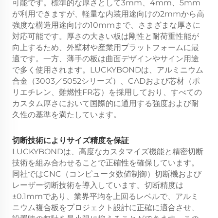
可能です。標準的な厚さとして3mm、4mm、5mm
が利用できますが、軽量な内装用途向けの2mmから高
強度な構造用途向けの10mmまで、さまざまな厚さに
対応可能です。厚さの大きい板は剛性と耐荷重性能が
向上するため、外壁材や産業用プラットフォームに最
適です。一方、薄手の板は曲面デザインやサイン用途
で多く使用されます。LUCKYBONDは、アルミニウム
合金（3003／5052シリーズ）、CADおよび芯材（ポ
リエチレン、難燃性FR芯）を採用しており、すべての
カスタム厚さにおいて国際的に通用する強度および耐
久性の基準を満たしています。
切断技術によりサイズ精度を保証
LUCKYBONDは、高度なカスタマイズ機能と精密切断
技術を組み合わせることで正確性を確保しています。
同社ではCNC（コンピュータ数値制御）切断機および
レーザー切断技術を導入しています。切断精度は
±0.1mmであり、業界平均を上回るレベルで、アルミ
ニウム複合板をプロジェクト設計に正確に適合させ、