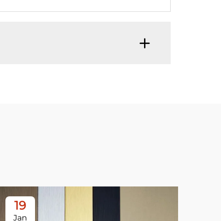
19
2
Jan
Ja