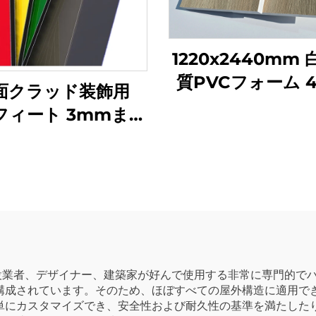
1220x2440mm
質PVCフォーム 4×
面クラッド装飾用
厚さ3mm 4mm 
8フィート 3mmまた
PVCセルカボード
mm ACPアルミ複
用
合パネル
建設業者、デザイナー、建築家が好んで使用する非常に専門的で
成されています。そのため、ほぼすべての屋外構造に適用でき
単にカスタマイズでき、安全性および耐久性の基準を満たした