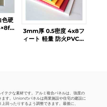
 白色硬
8ft
3mm厚 0.5密度 4x8フ
5mm
ィート 軽量 防火PVCフ
 装飾
ォームボード 広告用
ハイテクな素材です。アルミ複合パネルは、強度の
ます。Unionのパネルは商業施設や住宅の建設に
り上回ったりするよう調整できます。最後に、