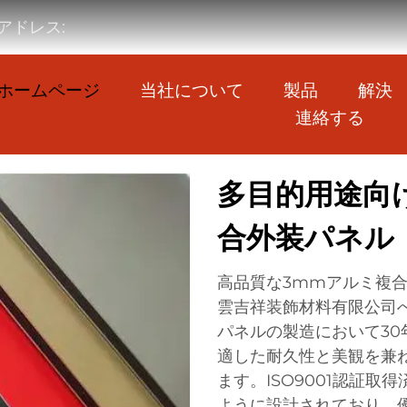
アドレス:
ホームページ
当社について
製品
解決
連絡する
多目的用途向
合外装パネル
高品質な3mmアルミ複
雲吉祥装飾材料有限公司
パネルの製造において3
適した耐久性と美観を兼
ます。ISO9001認証
ように設計されており、