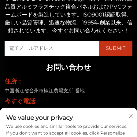
品質アルミプラスチック複合パネルおよびPVCフォ
ームボードを製造しています。ISO9001認証取得、
厳しい品質管理、迅速な物流。1995年創業以来、信
頼されています。今すぐお問い合わせください！
お問い合わせ
住所：
中国浙江省台州市椒江農場支所1番地
今すぐ電話:
+86-13857656372
We value your privacy
メールアドレス:
We use cookies and similar tools to provide our services.
[email protected]
If you don't want to accept all cookies, click Personalize