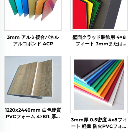
3mm アルミ複合パネル
壁面クラッド装飾用 4×8
アルコボンド ACP
フィート 3mmまたは
4mm ACPアルミ複合パ
ネル
1220x2440mm 白色硬質
PVCフォーム 4×8ft 厚さ
3mm厚 0.5密度 4x8フィ
3mm 4mm 5mm PVC
ート 軽量 防火PVCフォー
セルカボード 装飾用