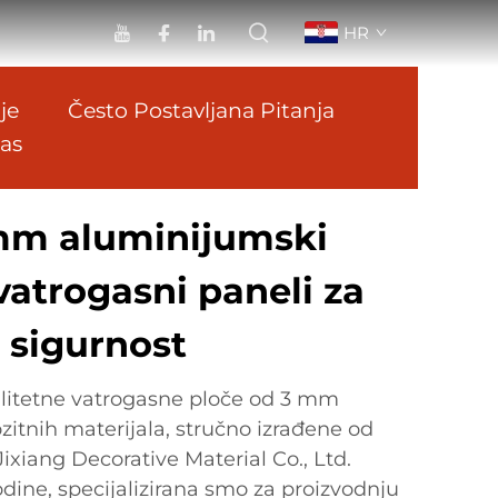
HR
je
Često Postavljana Pitanja
Nas
m aluminijumski
atrogasni paneli za
sigurnost
alitetne vatrogasne ploče od 3 mm
tnih materijala, stručno izrađene od
ixiang Decorative Material Co., Ltd.
ine, specijalizirana smo za proizvodnju