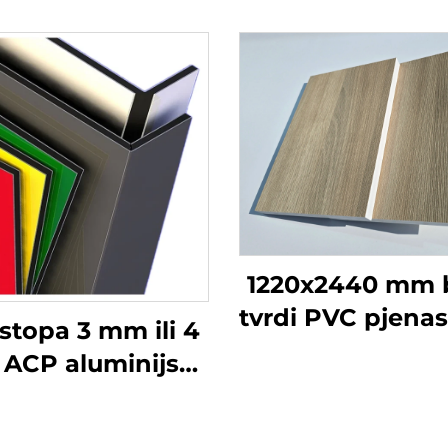
1220x2440 mm bi
tvrdi PVC pjenast
stopa 3 mm ili 4
4_8 inča, plast
ACP aluminijski
ploča 3 mm 4 
ozitni paneli za
mm PVC Celu
aganje zidova i