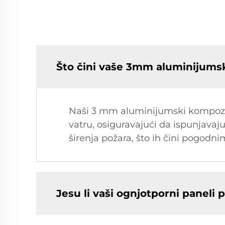
Što čini vaše 3mm aluminijums
Naši 3 mm aluminijumski kompozit
vatru, osiguravajući da ispunjava
širenja požara, što ih čini pogodnim
Jesu li vaši ognjotporni paneli