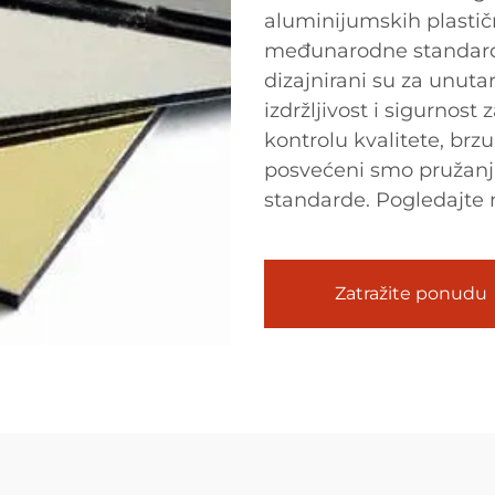
aluminijumskih plastič
međunarodne standarde 
dizajnirani su za unuta
izdržljivost i sigurnost
kontrolu kvalitete, brzu
posvećeni smo pružanju
standarde. Pogledajte 
Zatražite ponudu