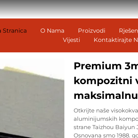
 Stranica
O Nama
Proizvodi
Rješen
Vijesti
Kontaktirajte 
Premium 3m
kompozitni v
maksimalnu 
Otkrijte naše visokokv
aluminijumskih kompozi
strane Taizhou Baiyun J
Osnovana smo 1988. god