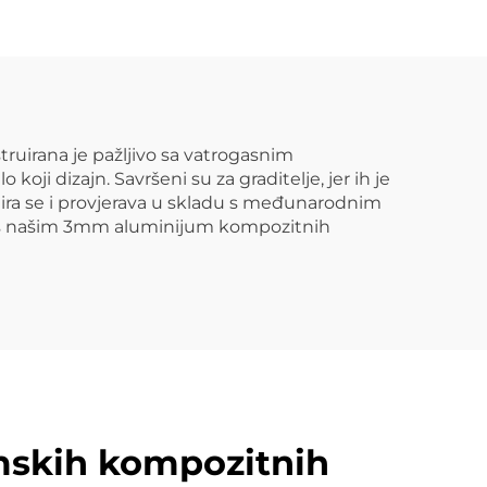
ciju
za reklamu
ruirana je pažljivo sa vatrogasnim
koji dizajn. Savršeni su za graditelje, jer ih je
estira se i provjerava u skladu s međunarodnim
tu s našim 3mm aluminijum kompozitnih
mskih kompozitnih