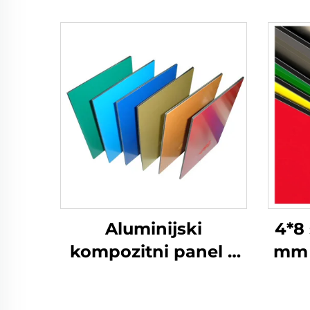
Aluminijski
4*8 
kompozitni panel 3
mm 
mm Alucobond ACP
komp
obl