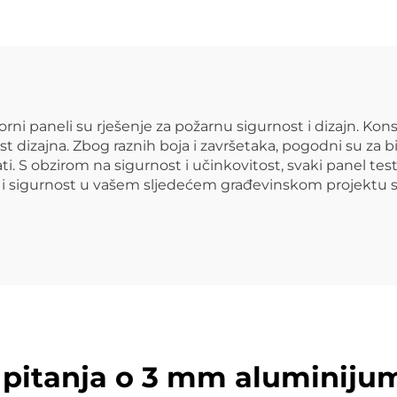
ploča za dekora
dekoraciju
 paneli su rješenje za požarnu sigurnost i dizajn. Konst
t dizajna. Zbog raznih boja i završetaka, pogodni su za bilo 
rati. S obzirom na sigurnost i učinkovitost, svaki panel t
mir i sigurnost u vašem sljedećem građevinskom projek
a pitanja o 3 mm aluminiju