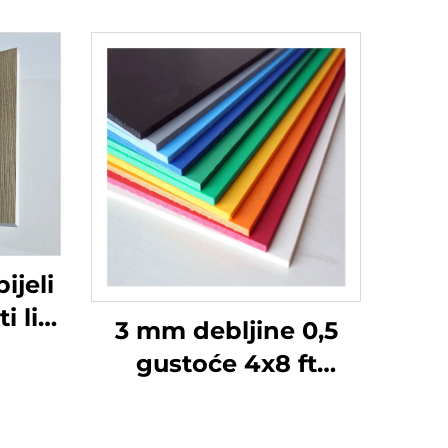
jeli
i list
3 mm debljine 0,5
ična
gustoće 4x8 ft
mm 5
lagane vatrostalne
ka
PVC pjenaste ploče