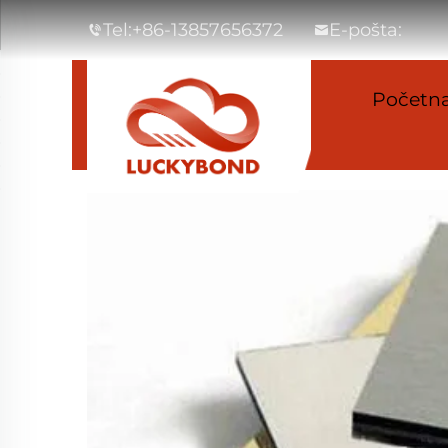
Tel:
+86-13857656372
E-pošta:
Početna