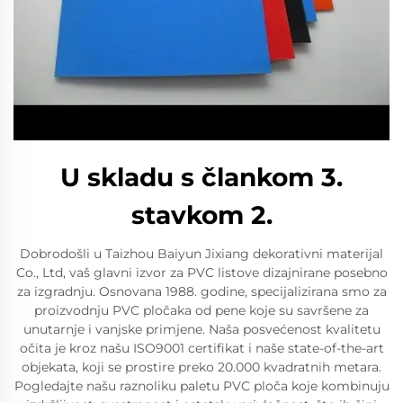
U skladu s člankom 3.
stavkom 2.
Dobrodošli u Taizhou Baiyun Jixiang dekorativni materijal
Co., Ltd, vaš glavni izvor za PVC listove dizajnirane posebno
za izgradnju. Osnovana 1988. godine, specijalizirana smo za
proizvodnju PVC pločaka od pene koje su savršene za
unutarnje i vanjske primjene. Naša posvećenost kvalitetu
očita je kroz našu ISO9001 certifikat i naše state-of-the-art
objekata, koji se prostire preko 20.000 kvadratnih metara.
Pogledajte našu raznoliku paletu PVC ploča koje kombinuju