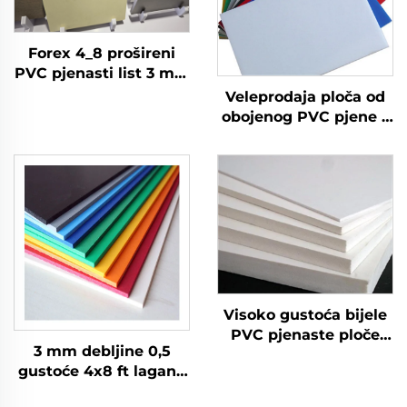
Forex 4_8 prošireni
PVC pjenasti list 3 mm
4 mm 5 mm 6 mm 9
Veleprodaja ploča od
mm, plastični list, PVC
obojenog PVC pjene s
pjenasta ploča
matiranim površinama
- prilagođene veličine i
debljine
Visoko gustoća bijele
PVC pjenaste ploče
3 mm debljine 0,5
jeftino 4_8 PVC
gustoće 4x8 ft lagane
pjenasta ploča
vatrostalne PVC