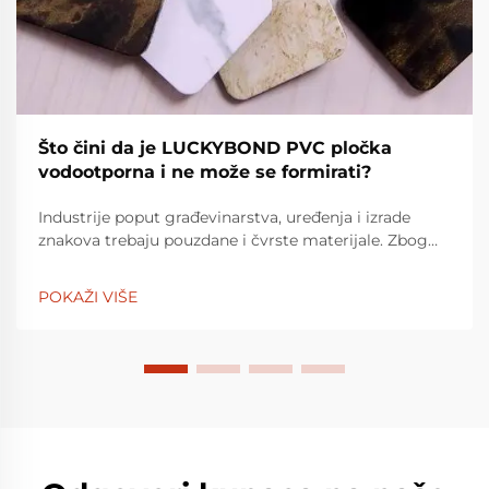
Što čini da je LUCKYBOND PVC pločka
vodootporna i ne može se formirati?
Industrije poput građevinarstva, uređenja i izrade
znakova trebaju pouzdane i čvrste materijale. Zbog
svoje svestranosti, PVC plamena su široko korišten
materijal. LuckyBond PVC pločka je izgradila
POKAŽI VIŠE
reputaciju za sebe da b...