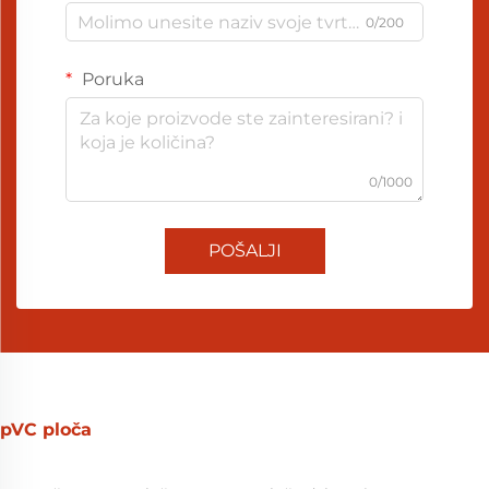
0/200
Poruka
0/1000
POŠALJI
pVC ploča