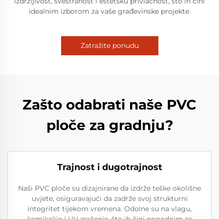
izdržljivost, svestranost i estetsku privlačnost, što ih čini
idealnim izborom za vaše građevinske projekte.
Zatražite ponudu
Zašto odabrati naše PVC
ploče za gradnju?
Trajnost i dugotrajnost
Naši PVC ploče su dizajnirane da izdrže teške okolišne
uvjete, osiguravajući da zadrže svoj strukturni
integritet tijekom vremena. Odolne su na vlagu,
kemikalije i UV zračenje, što ih čini pogodnim za