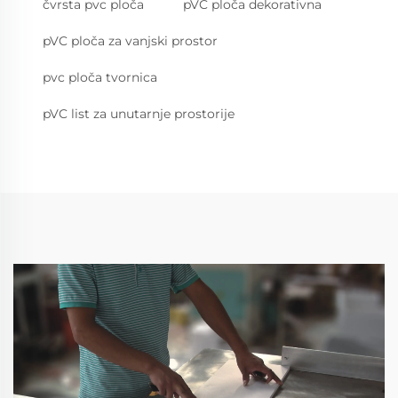
čvrsta pvc ploča
pVC ploča dekorativna
pVC ploča za vanjski prostor
pvc ploča tvornica
pVC list za unutarnje prostorije