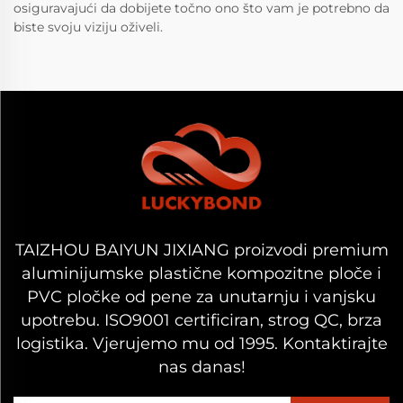
osiguravajući da dobijete točno ono što vam je potrebno da
biste svoju viziju oživeli.
TAIZHOU BAIYUN JIXIANG proizvodi premium
aluminijumske plastične kompozitne ploče i
PVC pločke od pene za unutarnju i vanjsku
upotrebu. ISO9001 certificiran, strog QC, brza
logistika. Vjerujemo mu od 1995. Kontaktirajte
nas danas!