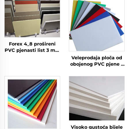
Forex 4_8 prošireni
PVC pjenasti list 3 mm
4 mm 5 mm 6 mm 9
Veleprodaja ploča od
mm, plastični list, PVC
obojenog PVC pjene s
pjenasta ploča
matiranim površinama
- prilagođene veličine i
debljine
Visoko gustoća bijele