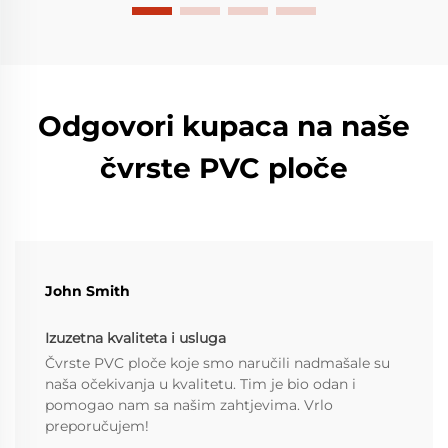
Odgovori kupaca na naše
čvrste PVC ploče
John Smith
Izuzetna kvaliteta i usluga
Čvrste PVC ploče koje smo naručili nadmašale su
naša očekivanja u kvalitetu. Tim je bio odan i
pomogao nam sa našim zahtjevima. Vrlo
preporučujem!