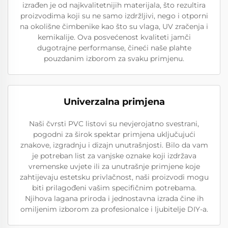
izrađen je od najkvalitetnijih materijala, što rezultira
proizvodima koji su ne samo izdržljivi, nego i otporni
na okolišne čimbenike kao što su vlaga, UV zračenja i
kemikalije. Ova posvećenost kvaliteti jamči
dugotrajne performanse, čineći naše plahte
pouzdanim izborom za svaku primjenu.
Univerzalna primjena
Naši čvrsti PVC listovi su nevjerojatno svestrani,
pogodni za širok spektar primjena uključujući
znakove, izgradnju i dizajn unutrašnjosti. Bilo da vam
je potreban list za vanjske oznake koji izdržava
vremenske uvjete ili za unutrašnje primjene koje
zahtijevaju estetsku privlačnost, naši proizvodi mogu
biti prilagođeni vašim specifičnim potrebama.
Njihova lagana priroda i jednostavna izrada čine ih
omiljenim izborom za profesionalce i ljubitelje DIY-a.