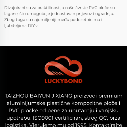
Dizajnirani su za praktičnost, a naše čvrste PVC ploče su
lagane, što omogućuje jednostavan prijevoz i ugradnju.
Zbog toga su najomiljeniji među poduzetnicima i
ljubiteljima DIY-a.
TAIZHOU BAIYUN JIXIANG proizvodi premium
aluminijumske plastične kompozitne ploče i
PVC pločke od pene za unutarnju i vanjsku
upotrebu. ISO9001 certificiran, strog QC, brza
logistika. Vjerujemo mu od 1995. Kontaktirajte