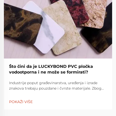
Što čini da je LUCKYBOND PVC pločka
vodootporna i ne može se formirati?
Industrije poput građevinarstva, uređenja i izrade
znakova trebaju pouzdane i čvrste materijale. Zbog
svoje svestranosti, PVC plamena su široko korišten
materijal. LuckyBond PVC pločka je izgradila
POKAŽI VIŠE
reputaciju za sebe da b...