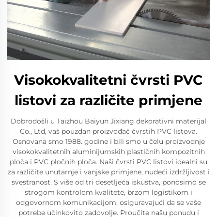
Visokokvalitetni čvrsti PVC
listovi za različite primjene
Dobrodošli u Taizhou Baiyun Jixiang dekorativni materijal
Co., Ltd, vaš pouzdan proizvođač čvrstih PVC listova.
Osnovana smo 1988. godine i bili smo u čelu proizvodnje
visokokvalitetnih aluminijumskih plastičnih kompozitnih
ploča i PVC pločnih ploča. Naši čvrsti PVC listovi idealni su
za različite unutarnje i vanjske primjene, nudeći izdržljivost i
svestranost. S više od tri desetljeća iskustva, ponosimo se
strogom kontrolom kvalitete, brzom logistikom i
odgovornom komunikacijom, osiguravajući da se vaše
potrebe učinkovito zadovolje. Proučite našu ponudu i