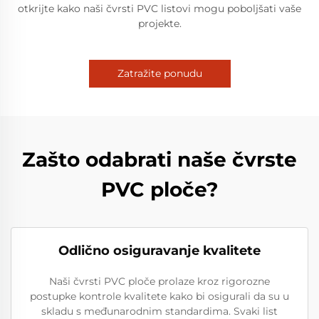
otkrijte kako naši čvrsti PVC listovi mogu poboljšati vaše
projekte.
Zatražite ponudu
Zašto odabrati naše čvrste
PVC ploče?
Odlično osiguravanje kvalitete
Naši čvrsti PVC ploče prolaze kroz rigorozne
postupke kontrole kvalitete kako bi osigurali da su u
skladu s međunarodnim standardima. Svaki list