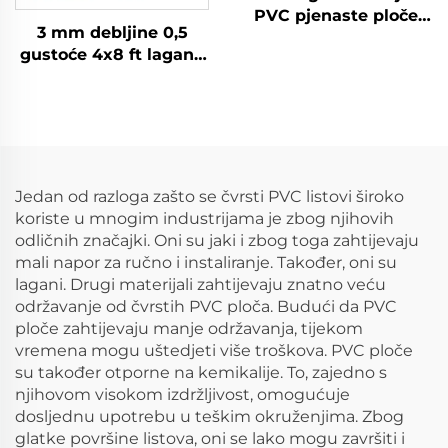
PVC pjenaste ploče
3 mm debljine 0,5
jeftino 4_8 PVC
gustoće 4x8 ft lagane
pjenasta ploča
vatrostalne PVC
pjenaste ploče za
reklamu
Jedan od razloga zašto se čvrsti PVC listovi široko
koriste u mnogim industrijama je zbog njihovih
odličnih značajki. Oni su jaki i zbog toga zahtijevaju
mali napor za ručno i instaliranje. Također, oni su
lagani. Drugi materijali zahtijevaju znatno veću
održavanje od čvrstih PVC ploča. Budući da PVC
ploče zahtijevaju manje održavanja, tijekom
vremena mogu uštedjeti više troškova. PVC ploče
su također otporne na kemikalije. To, zajedno s
njihovom visokom izdržljivost, omogućuje
dosljednu upotrebu u teškim okruženjima. Zbog
glatke površine listova, oni se lako mogu završiti i