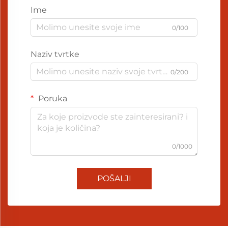
Ime
0/100
Naziv tvrtke
0/200
Poruka
0/1000
POŠALJI