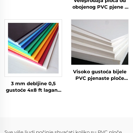
Veleprodaja ploča od
mm, plastični list, PVC
obojenog PVC pjene s
pjenasta ploča
matiranim površinama
- prilagođene veličine i
debljine
Visoko gustoća bijele
PVC pjenaste ploče
3 mm debljine 0,5
jeftino 4_8 PVC
gustoće 4x8 ft lagane
pjenasta ploča
vatrostalne PVC
pjenaste ploče za
reklamu
Sve više ljudi počinje shvaćati koliko su PVC ploče