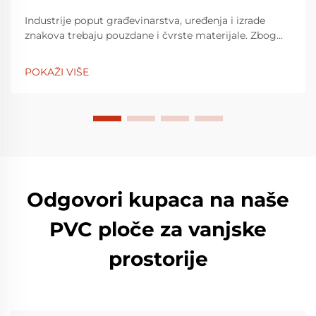
Industrije poput građevinarstva, uređenja i izrade
znakova trebaju pouzdane i čvrste materijale. Zbog
svoje svestranosti, PVC plamena su široko korišten
materijal. LuckyBond PVC pločka je izgradila
POKAŽI VIŠE
reputaciju za sebe da b...
Odgovori kupaca na naše
PVC ploče za vanjske
prostorije