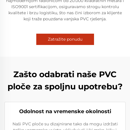
najmodernijom radionicom od 20.000 kvadratnih metara i
ISO9001 sertifikacijom, osiguravamo strogu kontrolu
kvalitete i brzu logistiku, što nas čini izborom za klijente
koji traže pouzdana vanjska PVC rješenja.
Zatražite ponudu
Zašto odabrati naše PVC
ploče za spoljnu upotrebu?
Odolnost na vremenske okolnosti
Naši PVC ploče su dizajnirane tako da mogu izdržati
teške vremenske uvjete, uključujući UV zrake, kišu i