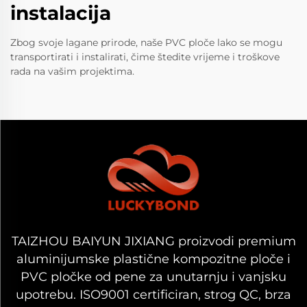
instalacija
Zbog svoje lagane prirode, naše PVC ploče lako se mogu
transportirati i instalirati, čime štedite vrijeme i troškove
rada na vašim projektima.
TAIZHOU BAIYUN JIXIANG proizvodi premium
aluminijumske plastične kompozitne ploče i
PVC pločke od pene za unutarnju i vanjsku
upotrebu. ISO9001 certificiran, strog QC, brza