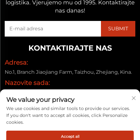
logistika. Vjerujemo mu od 1995. Kontaktirajte
nas danas!
KONTAKTIRAJTE NAS
Adresa:
No.1, Branch Jiaojiang Farm, Taizhou, Zhejiang, Kina.
Nazovite sada:
+86-13857656372
We value your privacy
E-pošta:
We use cookies and similar tools to provide our services.
[email protected]
If you don't want to accept all cookies, click Personalize
cookies.
Autorska prava © 2025. Taizhou Baiyun Jixiang Decorative
Accept all