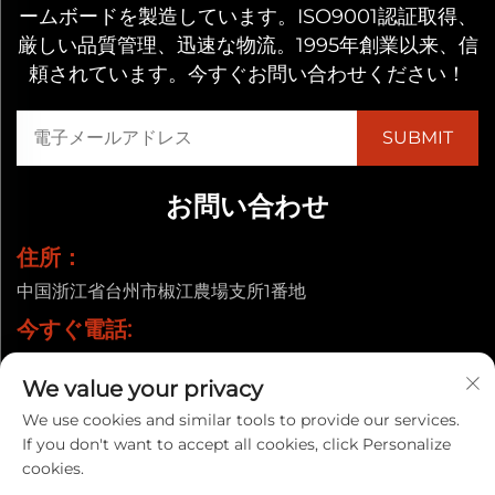
ームボードを製造しています。ISO9001認証取得、
厳しい品質管理、迅速な物流。1995年創業以来、信
頼されています。今すぐお問い合わせください！
お問い合わせ
住所：
中国浙江省台州市椒江農場支所1番地
今すぐ電話:
+86-13857656372
We value your privacy
メールアドレス:
We use cookies and similar tools to provide our services.
[email protected]
If you don't want to accept all cookies, click Personalize
cookies.