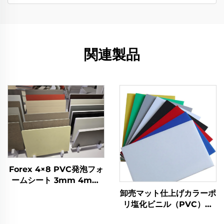
関連製品
Forex 4×8 PVC発泡フォ
ームシート 3mm 4mm
5mm 6mm 9mm 厚さ
卸売マット仕上げカラーポ
塑料シート PVCフォーム
リ塩化ビニル（PVC）フ
ボード
ォームボード - カスタムサ