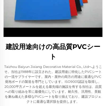
建設用途向けの高品質PVCシー
ト
Taizhou Baiyun Jixiang Decorative Material Co., Ltdへようこ
そ。当社は1988年に設立された、建設用途に特化したPVCシート
の一流サプライヤーです。屋内・屋外の両方の用途に最適なPVC
発泡ボードの製造を専門としています。ISO9001認証を取得し、
20,000平方メートルを超える最先端の施設を有する当社は、品質
への取り組みを常に最優先にしています。耐久性、汎用性、美観
を兼ね備えた多様なPVCシートを取り揃えており、建設プロジェ
クトに最適な選択肢を提供します。