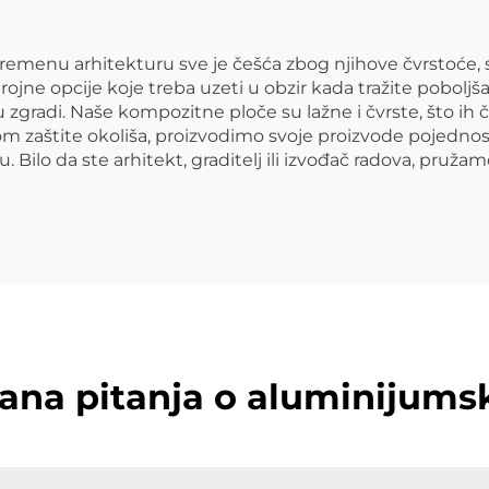
menu arhitekturu sve je češća zbog njihove čvrstoće, sve
ojne opcije koje treba uzeti u obzir kada tražite pobol
u zgradi. Naše kompozitne ploče su lažne i čvrste, što ih
om zaštite okoliša, proizvodimo svoje proizvode pojedno
. Bilo da ste arhitekt, graditelj ili izvođač radova, pruž
jana pitanja o aluminijum