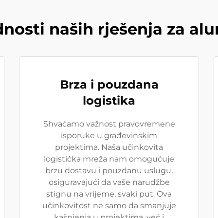
nosti naših rješenja za a
Brza i pouzdana
logistika
Shvaćamo važnost pravovremene
isporuke u građevinskim
projektima. Naša učinkovita
logistička mreža nam omogućuje
brzu dostavu i pouzdanu uslugu,
osiguravajući da vaše narudžbe
stignu na vrijeme, svaki put. Ova
učinkovitost ne samo da smanjuje
kašnjenja u projektima, već i