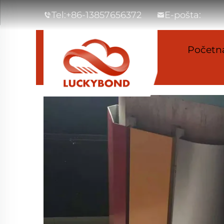
Tel:
+86-13857656372
E-pošta:
Početna