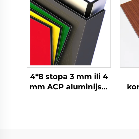
4*8 stopa 3 mm ili 4
mm ACP aluminijski
ko
kompozitni paneli za
fa
oblaganje zidova i
dekoraciju