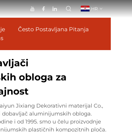
HR
je
Često Postavljana Pitanja
as
vljači
kih obloga za
rajnost
iyun Jixiang Dekorativni materijal Co.,
 i dobavljač aluminijumskih obloga.
ine i od 1995. smo u čelu proizvodnje
inijumskih plastičnih kompozitnih ploča.