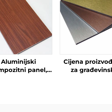
Aluminijski
Cijena proizvo
mpozitni panel,
za građevins
sada, oblaganje
materijal za va
zidova, 4 mm
zidove ACP
aluminijski
kompozitni pa
Alucobond