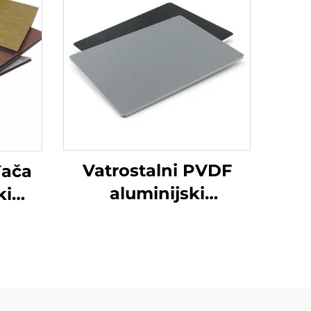
Vatrostalni PVDF
đača
aluminijski
ki
kompozitni panel
njske
ACM za oblaganje i
dekoraciju zidova
nel