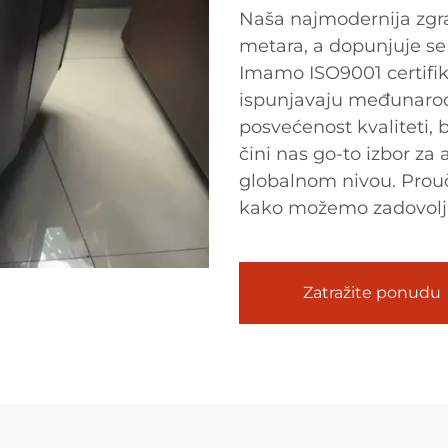
Naša najmodernija zgra
metara, a dopunjuje se
Imamo ISO9001 certifika
ispunjavaju međunarod
posvećenost kvaliteti, 
čini nas go-to izbor za
globalnom nivou. Prouči
kako možemo zadovolji
Zatražite ponudu