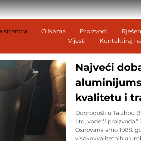
 stranica
O Nama
Proizvodi
Rješen
Vijesti
Kontaktiraj n
Najveći doba
aluminijums
kvalitetu i t
Dobrodošli u Taizhou Ba
Ltd, vodeći proizvođač
Osnovana smo 1988. god
visokokvalitetnih alum