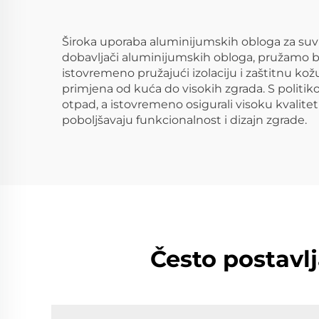
Široka uporaba aluminijumskih obloga za suvre
dobavljači aluminijumskih obloga, pružamo br
istovremeno pružajući izolaciju i zaštitnu kož
primjena od kuća do visokih zgrada. S politik
otpad, a istovremeno osigurali visoku kvalitetu
poboljšavaju funkcionalnost i dizajn zgrade.
Često postavl