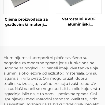
Vatrostalni PVDF
Cijena proizvođača za
aluminijski
građevinski materijal
kompozitni panel ACM
za vanjske zidove ACP
za oblaganje i
aluminijski
dekoraciju zidova
kompozitni panel
Alucobond
Aluminijumski kompozitni ploče savršeno su
pogodne za moderne zgrade jer su funkcionalne i
ugodne za pogled. Ovi paneli imaju dva tanka sloja
aluminija oko jezgre od različitog materijala. Oni su
lagani, ali i vrlo čvrsti. Oni mogu pružiti dobru
toplinsku izolaciju, zvučnu izolaciju i zaštitu od UV
zraka. Naši paneli se mogu koristiti za bilo koju vrstu
izgradnje, bilo da je to dom ili poslovna zgrada. Oni
ispunjavaju međunarodni standard kvalitete, i vrlo
su svestran. To znači da za svaki građevinski projekt