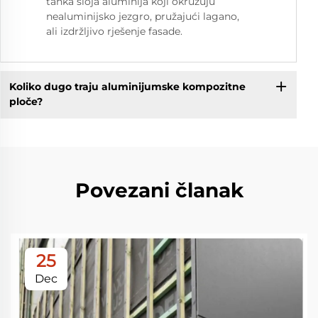
tanka sloja aluminija koji okružuju
nealuminijsko jezgro, pružajući lagano,
ali izdržljivo rješenje fasade.
Koliko dugo traju aluminijumske kompozitne
ploče?
Povezani članak
25
Dec