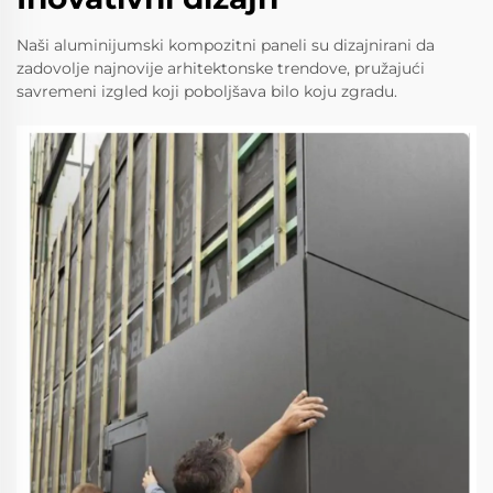
Naši aluminijumski kompozitni paneli su dizajnirani da
zadovolje najnovije arhitektonske trendove, pružajući
savremeni izgled koji poboljšava bilo koju zgradu.