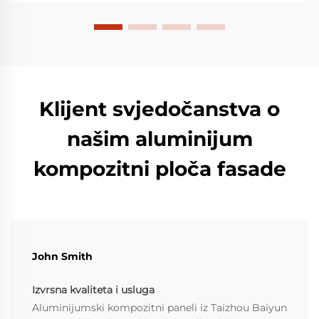
ploča i drugih arhitektonskih zgrada...
Klijent svjedočanstva o
našim aluminijum
kompozitni ploča fasade
John Smith
Izvrsna kvaliteta i usluga
Aluminijumski kompozitni paneli iz Taizhou Baiyun