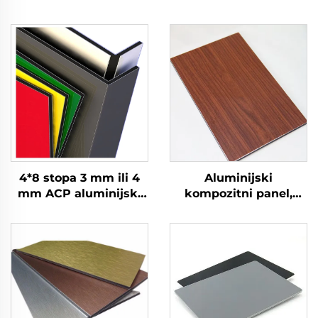
4*8 stopa 3 mm ili 4
Aluminijski
mm ACP aluminijski
kompozitni panel,
kompozitni paneli za
fasada, oblaganje
oblaganje zidova i
zidova, 4 mm
dekoraciju