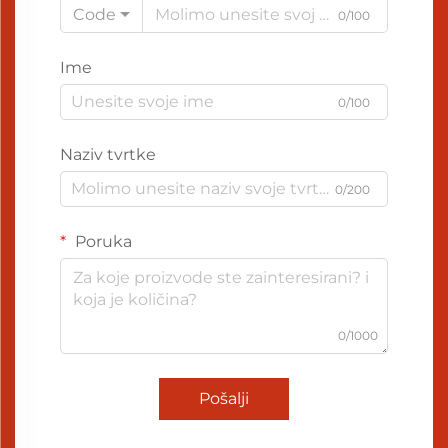
Code
0/100
Ime
0/100
Naziv tvrtke
0/200
Poruka
0/1000
Pošalji