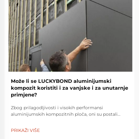
Može li se LUCKYBOND aluminijumski
kompozit koristiti i za vanjske i za unutarnje
primjene?
Zbog prilagodljivosti i visokih performansi
aluminijumskih kompozitnih ploča, oni su postali
najpoželjniji materijal za bezbroj dizajnerskih i
arhitektonskih projekata. S godinama iskustva u
PRIKAŽI VIŠE
proizvodnji premium aluminijumskih kompozitnih