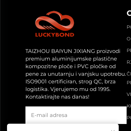
P
O
P
TAIZHOU BAIYUN JIXIANG proizvodi
premium aluminijumske plastične
R
kompozitne ploče i PVC pločke od
pene za unutarnju i vanjsku upotrebu.
Č
ISO9001 certificiran, strog QC, brza
P
logistika. Vjerujemo mu od 1995.
V
Kontaktirajte nas danas!
K
P