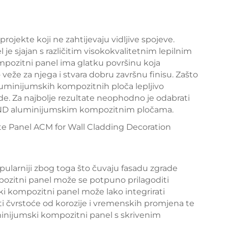
rojekte koji ne zahtijevaju vidljive spojeve.
sjajan s različitim visokokvalitetnim lepilnim
ozitni panel ima glatku površinu koja
eže za njega i stvara dobru završnu finisu. Zašto
luminijumskih kompozitnih ploča lepljivo
ade. Za najbolje rezultate neophodno je odabrati
BOND aluminijumskim kompozitnim pločama.
pularniji zbog toga što čuvaju fasadu zgrade
itni panel može se potpuno prilagoditi
kompozitni panel može lako integrirati
ti čvrstoće od korozije i vremenskih promjena te
inijumski kompozitni panel s skrivenim