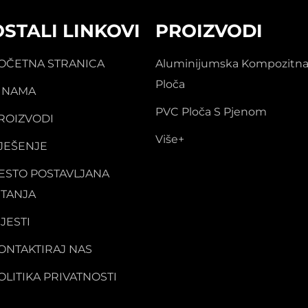
OSTALI LINKOVI
PROIZVODI
OČETNA STRANICA
Aluminijumska Kompozitn
Ploča
 NAMA
PVC Ploča S Pjenom
ROIZVODI
Više+
JEŠENJE
ESTO POSTAVLJANA
ITANJA
IJESTI
ONTAKTIRAJ NAS
OLITIKA PRIVATNOSTI