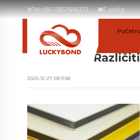
Tel:
+86-13857656372
E-pošta:
Početna
Je Li LUCKYBOND
Različi
2025-12-27 08:11:58