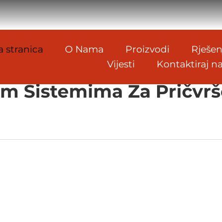
 stranica
O Nama
Proizvodi
Rješen
Vijesti
Kontaktiraj n
 Aluminijumski Kompozi
tim Sistemima Za Pričvrš