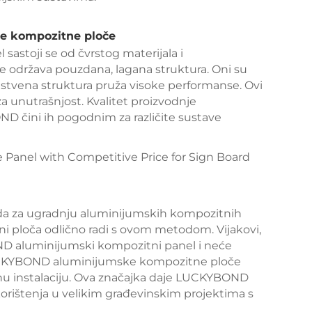
e kompozitne ploče
stoji se od čvrstog materijala i
se održava pouzdana, lagana struktura. Oni su
nstvena struktura pruža visoke performanse. Ovi
za unutrašnjost. Kvalitet proizvodnje
 čini ih pogodnim za različite sustave
da za ugradnju aluminijumskih kompozitnih
 ploča odlično radi s ovom metodom. Vijakovi,
ND aluminijumski kompozitni panel i neće
 LUCKYBOND aluminijumske kompozitne ploče
urnu instalaciju. Ova značajka daje LUCKYBOND
ištenja u velikim građevinskim projektima s