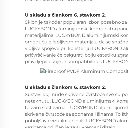
U skladu s člankom 6. stavkom 2.
Sklon je također popularan izbor, posebno za p
LUCKYBOND aluminijumski kompozitni panel je 
materijalima. LUCKYBOND aluminijumski komp
omogućuje lepljivom materijalu da se snažno v
vidljive spojeve pri korištenju LUCKYBOND a
pričvršćivanje će osigurati bolju estetiku zgr
pravi ljepilo koje je kompatibilno s LUCKY
U skladu s člankom 6. stavkom 2.
Sustavi koji nude skrivene čvrstoće sve su po
netaknutu. LUCKYBOND aluminijumski kompoz
takvim sustavima. LUCKYBOND aluminijumski 
skrivene čvrstoće sa sponama i šinama. To šti
poboljšava vizualni učinak. LUCKYBOND alum
vezicama odličan je za suvremeni dizajn.