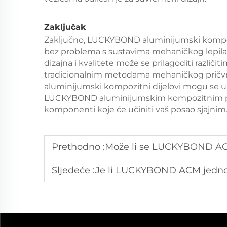
Zaključak
Zaključno, LUCKYBOND aluminijumski kompozi
bez problema s sustavima mehaničkog lepila i 
dizajna i kvalitete može se prilagoditi različi
tradicionalnim metodama mehaničkog pričv
aluminijumski kompozitni dijelovi mogu se ukl
LUCKYBOND aluminijumskim kompozitnim ploč
komponenti koje će učiniti vaš posao sjajnim
Prethodno :
Može li se LUCKYBOND ACM panel pro
Sljedeće :
Je li LUCKYBOND ACM jednostavan