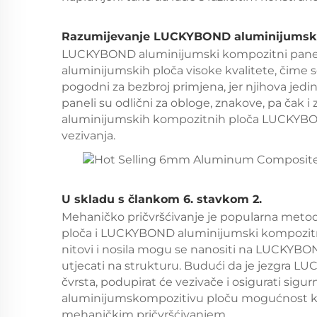
Razumijevanje LUCKYBOND aluminijumsk
LUCKYBOND aluminijumski kompozitni panel sa
aluminijumskih ploča visoke kvalitete, čime 
pogodni za bezbroj primjena, jer njihova jedi
paneli su odlični za obloge, znakove, pa čak i 
aluminijumskih kompozitnih ploča LUCKYBOND
vezivanja.
U skladu s člankom 6. stavkom 2.
Mehaničko pričvršćivanje je popularna meto
ploča i LUCKYBOND aluminijumski kompozitni
nitovi i nosila mogu se nanositi na LUCKYBO
utjecati na strukturu. Budući da je jezgra
čvrsta, podupirat će vezivače i osigurati sig
aluminijumskompozitivu ploču mogućnost kor
mehaničkim pričvršćivanjem.