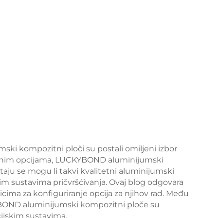
umski kompozitni ploči su postali omiljeni izbor
upnim opcijama, LUCKYBOND aluminijumski
itaju se mogu li takvi kvalitetni aluminijumski
im sustavima pričvršćivanja. Ovaj blog odgovara
icima za konfiguriranje opcija za njihov rad. Među
BOND aluminijumski kompozitni ploče su
cijskim sustavima.