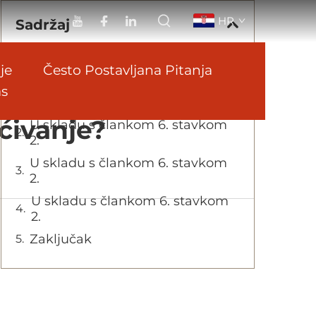
HR
Sadržaj
je
Često Postavljana Pitanja
Razumijevanje LUCKYBOND
aluminijumske kompozitne
as
t Kompatibilan S
ploče
ćivanje?
U skladu s člankom 6. stavkom
2.
U skladu s člankom 6. stavkom
2.
U skladu s člankom 6. stavkom
2.
Zaključak