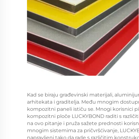
Kad se biraju građevinski materijali, aluminij
arhitekata i graditelja. Među mnogim dost
kompozitni paneli ističu se. Mnogi korisnici p
kompozitni ploče LUCKYBOND raditi s različit
na ovo pitanje i pruža sažete prednosti korisn
mnogim sistemima za pričvršćivanje, LUCKY
napravljeni tako da rade s različitim konstruk