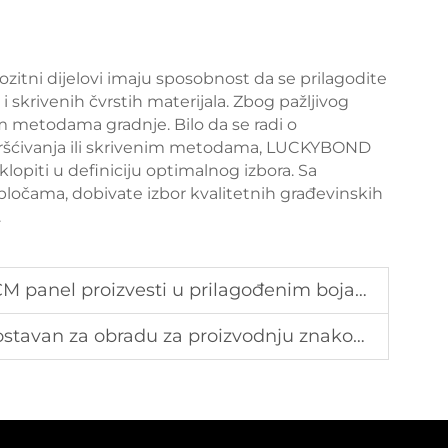
tni dijelovi imaju sposobnost da se prilagodite
skrivenih čvrstih materijala. Zbog pažljivog
tim metodama gradnje. Bilo da se radi o
ršćivanja ili skrivenim metodama, LUCKYBOND
opiti u definiciju optimalnog izbora. Sa
ama, dobivate izbor kvalitetnih građevinskih
.
izvesti u prilagođenim bojama i završnim dijelovima?
 za obradu za proizvodnju znakova i prikaza?