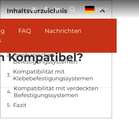
DE
Inhaltsverzeichnis
ng
FAQ
Nachrichten
Verständnis der LUCKYBOND
Aluminium-Verbundplatte
s
material Mit
Kompatibilität mit
n Kompatibel?
mechanischen
Befestigungssystemen
Kompatibilität mit
Klebebefestigungssystemen
Kompatibilität mit verdeckten
Befestigungssystemen
Fazit