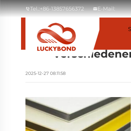
Tel.:
+86-13857656372
E-Mail:
S
Ist LUCKYBO
Verschiedene
2025-12-27 08:11:58