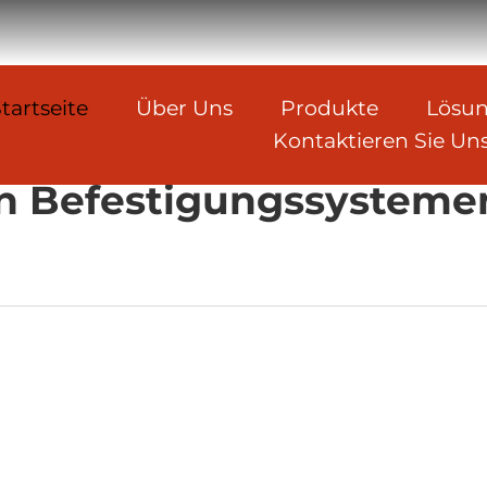
tartseite
Über Uns
Produkte
Lösu
Kontaktieren Sie Un
ND Aluminium-Verbund
n Befestigungssysteme