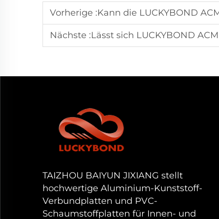
Vorherige :
Kann die LUCKYBOND ACM-Platte in benut
Nächste :
Lässt sich LUCKYBOND ACM problemlos für
TAIZHOU BAIYUN JIXIANG stellt
hochwertige Aluminium-Kunststoff-
Verbundplatten und PVC-
Schaumstoffplatten für Innen- und