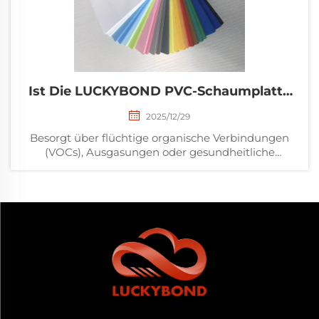
Ist Die LUCKYBOND PVC-Schaumplatte
Ungiftig Und Sicher Für Die
2025/12/29
Innenaufwendung?
Besorgt über flüchtige organische Verbindungen
(VOCs), Ausgasungen oder gesundheitliche
Risiken? Erfahren Sie, ob die LUCKYBOND PVC-
Schaumplatte den ASTM/EN-Sicherheitsnormen für
die Nutzung im Innenbereich entspricht. Holen Sie
sich jetzt die laborgeprüften Fakten.