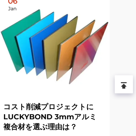
06
1
Jan
Ja
コスト削減プロジェクトに
L
LUCKYBOND 3mmアルミ
は
複合材を選ぶ理由は？
強