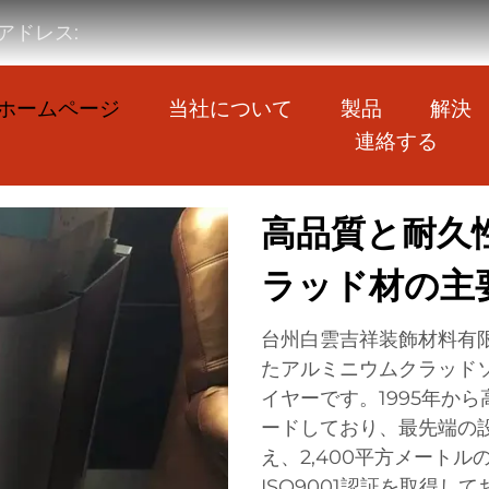
アドレス:
ホームページ
当社について
製品
解決
連絡する
高品質と耐久
ラッド材の主
台州白雲吉祥装飾材料有限
たアルミニウムクラッド
イヤーです。1995年か
ードしており、最先端の設
え、2,400平方メート
ISO9001認証を取得