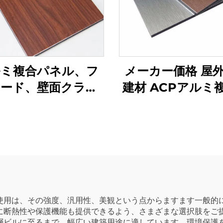
ミ複合パネル、フ
メーカー価格 屋
サード、壁面クラッ
建材 ACPアルミ
ド、4mm
ネル アルコボ
使用は、その強度、汎用性、美観という点からますます一般的
に断熱性や保護機能も提供できるよう、さまざまな選択肢をご
層ビルに至るまで、幅広い建築用途に適しています。環境保護