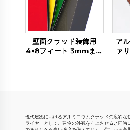
壁面クラッド装飾用
アル
4×8フィート 3mmまた
ァ
は4mm ACPアルミ複
合パネル
現代建築におけるアルミニウムクラッドの広範な
ライヤーとして、建物の外観を向上させると同時
でありながら高い強度を備えており、住宅から高