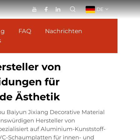
DE
ng
FAQ
Nachrichten
s
steller von
idungen für
de Ästhetik
u Baiyun Jixiang Decorative Material
uenswürdigen Hersteller von
zialisiert auf Aluminium-Kunststoff-
VC-Schaumplatten für innen- und