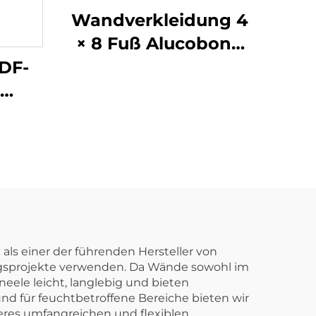
Wandverkleidung 4
× 8 Fuß Alucobond
Acm Aluminium-
VDF-
Verbundplatten
bunte
off-
Außenbauplatte für
ür
Gebäude und Küche
ung
ACP
on
als einer der führenden Hersteller von
ungsprojekte verwenden. Da Wände sowohl im
ele leicht, langlebig und bieten
d für feuchtbetroffene Bereiche bieten wir
res umfangreichen und flexiblen