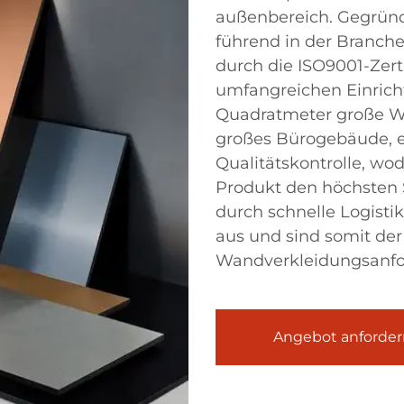
außenbereich. Gegründe
führend in der Branche
durch die ISO9001-Zerti
umfangreichen Einrich
Quadratmeter große We
großes Bürogebäude, e
Qualitätskontrolle, wod
Produkt den höchsten 
durch schnelle Logist
aus und sind somit der 
Wandverkleidungsanfo
Angebot anforder