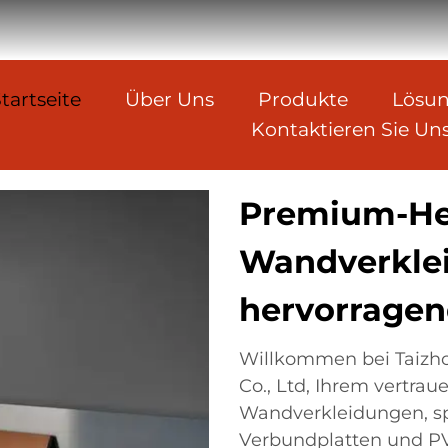
tartseite
Über Uns
Produkte
Lösu
Kontaktieren Sie Un
Premium-Her
Wandverkle
hervorragen
Willkommen bei Taizho
Co., Ltd, Ihrem vertra
Wandverkleidungen, spe
Verbundplatten und P