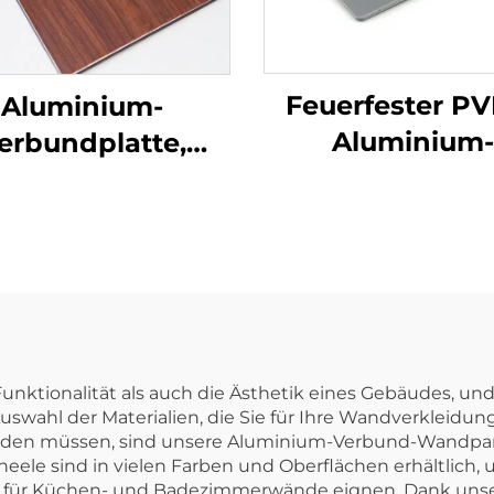
Feuerfester P
Aluminium-
Aluminium-
erbundplatte,
Verbundwerkst
Fassade,
Panel ACM f
dverkleidung, 4
Wandverkleid
mm
und Dekorati
ktionalität als auch die Ästhetik eines Gebäudes, und 
uswahl der Materialien, die Sie für Ihre Wandverkleid
erden müssen, sind unsere Aluminium-Verbund-Wandpane
 sind in vielen Farben und Oberflächen erhältlich, un
al für Küchen- und Badezimmerwände eignen. Dank unse