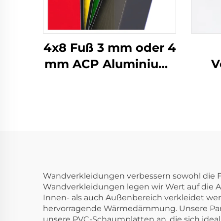
4x8 Fuß 3 mm oder 4
mm ACP Aluminium-
V
Verbundplatten für
Wandverkleidung
Wan
und Dekoration
Wandverkleidungen verbessern sowohl die Fun
Wandverkleidungen legen wir Wert auf die A
Innen- als auch Außenbereich verkleidet w
hervorragende Wärmedämmung. Unsere Paneele
unsere PVC-Schaumplatten an, die sich ide