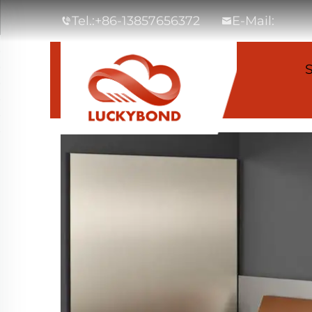
Tel.:
+86-13857656372
E-Mail:
S