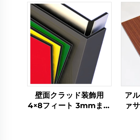
壁面クラッド装飾用
アル
4×8フィート 3mmまた
ァ
は4mm ACPアルミ複
合パネル