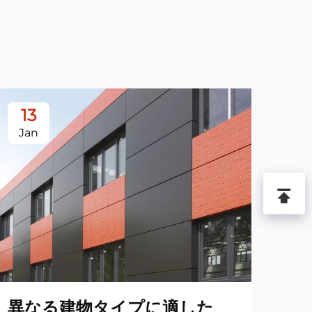
13
2
Jan
De
異なる建物タイプに適した