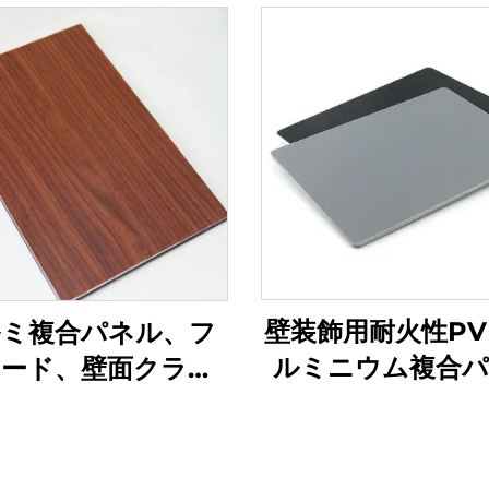
壁装飾用耐火性PV
ミ複合パネル、フ
ルミニウム複合
サード、壁面クラッ
ACM
ド、4mm