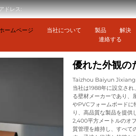
アドレス:
ホームページ
当社について
製品
解決
連絡する
優れた外観の
Taizhou Baiyun Jixia
当社は1988年に設立さ
る壁材メーカーであり、
やPVCフォームボードに特
り、高品質な製品を提供し
2,400平方メートルの
質管理を維持し、すべて