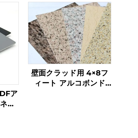
壁面クラッド用 4×8フ
ィート アルコボンド
ACP アルミ複合パネル
DFア
カラフル 屋外建築用 キ
パネル
ッチン用ACP