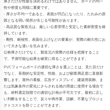
厚さだけが性能を決めるわけではありません。ボードの均一
性や密度も同様に重要です。
- 厚さが不均一であると、表面が凹凸になったり、たわみの原
因となる弱い箇所が生じる可能性があります。
- 高品質な製造元は、厳しい公差管理と安定した素材密度を維
持しています。
- 剛性、耐候性、表面仕上げなどの要素が、実際の耐久性にお
いて大きな違いを生みます。
公称厚さだけでなく、製造元の実際の仕様を把握すること
で、予測可能な結果を確実に得ることができます。
PVCフォームボードの適切な厚さを選ぶことは、見た目だけ
でなく、長期的な安定性、性能、および顧客満足度に直接影
響します。屋外の看板、広告ディスプレイ、建築用装飾、ま
たは気象条件の変化にさらされる他の用途に使用する場合で
も、材料選定段階での適切な計画が不可欠です。最初に正し
い判断をすることで、反りや再作業、誤解、不要なプロジェ
クトコストを防ぐことができます。