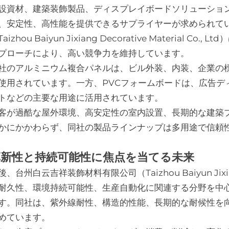
設資材、建築装飾製品、ディスプレイボードソリューショ
、安定性、高性能を提供できるサプライヤーが求められて
Taizhou Baiyun Jixiang Decorative Materia
プローチにより、高い競争力を維持しています。
社のアルミニウム複合パネルは、ビル外装、内装、企業の
使用されています。一方、PVCフォームボードは、広告デ
トなどの主要な用途に活用されています。
客が過酷な屋外環境、高安定性の室内設置、長期的な建築
かにかかわらず、同社の製品ラインナップは多用途で信頼
革新性と持続可能性に焦点を当てる未来
後、台州白云吉祥装飾材料有限公司（Taizhou Baiyun Jixiang D
耐久性、環境持続可能性、生産自動化に関連する分野を中
す。同社は、紫外線耐性、構造的性能、長期的な耐候性を
めています。