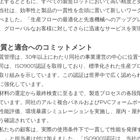
上するとともに、すべての製造ロットにおいて高い精度と
当社は、効率性と製品の一貫性を念頭に置いて新しいワー
べました。「生産フローの最適化と先進機械へのアップグ
、グローバルなお客様に対してさらに迅速なサービスを実
品質と適合へのコミットメント
質管理は、30年以上にわたり同社の事業運営の中心に位置
司は、ISO9001認証を取得しており、標準化された生産
取り組みを示しています。この認証は世界中で広く認められ
に強化しています。
材料の選定から最終検査に至るまで、製造プロセスの各段
ています。同社のアルミ複合パネルおよびPVCフォームボ
性能評価、環境暴露シミュレーションを実施し、屋内・屋
う確認されています。
私たちの顧客は、実際の使用条件下で一貫して性能を発揮
。」と担当者は付け加えました。「ISO9001認証は、当