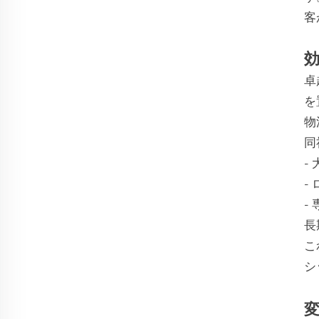
客
卓
を
物
同
-
-
-
長
こ
シ