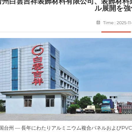
台州白雲吉祥装飾材料有限公司、装飾材料
ル展開を強
Time : 2025-11
国台州 — 長年にわたりアルミニウム複合パネルおよびP