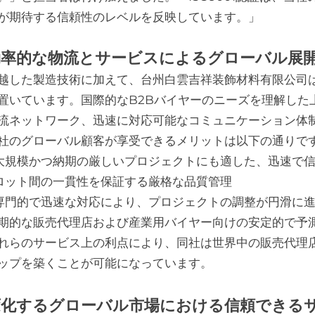
が期待する信頼性のレベルを反映しています。」
効率的な物流とサービスによるグローバル展
越した製造技術に加えて、台州白雲吉祥装飾材料有限公司
置いています。国際的なB2Bバイヤーのニーズを理解した
流ネットワーク、迅速に対応可能なコミュニケーション体
社のグローバル顧客が享受できるメリットは以下の通りで
 大規模かつ納期の厳しいプロジェクトにも適した、迅速で
 ロット間の一貫性を保証する厳格な品質管理
 専門的で迅速な対応により、プロジェクトの調整が円滑に
期的な販売代理店および産業用バイヤー向けの安定的で予
れらのサービス上の利点により、同社は世界中の販売代理
ップを築くことが可能になっています。
変化するグローバル市場における信頼できる