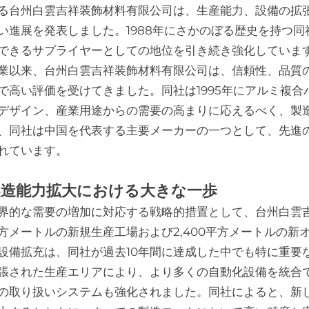
る台州白雲吉祥装飾材料有限公司は、生産能力、設備の拡
い進展を発表しました。1988年にさかのぼる歴史を持つ
できるサプライヤーとしての地位を引き続き強化していま
業以来、台州白雲吉祥装飾材料有限公司は、信頼性、品質
で高い評価を受けてきました。同社は1995年にアルミ複
デザイン、産業用途からの需要の高まりに応えるべく、製
、同社は中国を代表する主要メーカーの一つとして、先進
れています。
製造能力拡大における大きな一歩
界的な需要の増加に対応する戦略的措置として、台州白雲吉祥
方メートルの新規生産工場および2,400平方メートルの
設備拡充は、同社が過去10年間に達成した中でも特に重要
張された生産エリアにより、より多くの自動化設備を統合
の取り扱いシステムも強化されました。同社によると、新