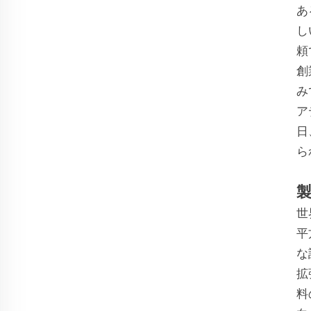
あ
し
頼
創
み
ア
日
ら
世
平
な
拡
料