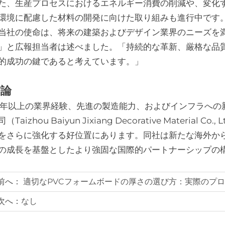
た、生産プロセスにおけるエネルギー消費の削減や、変化
環境に配慮した材料の開発に向けた取り組みも進行中です
当社の使命は、将来の建築およびデザイン業界のニーズを
」と広報担当者は述べました。「持続的な革新、厳格な品
的成功の鍵であると考えています。」
結論
5年以上の業界経験、先進の製造能力、およびインフラへの
司（Taizhou Baiyun Jixiang Decorative Mater
をさらに強化する好位置にあります。同社は新たな海外か
の成長を基盤としたより強固な国際的パートナーシップの
前へ：
適切なPVCフォームボードの厚さの選び方：実際のプ
次へ：
なし