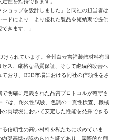
安定性を維持できます。
クショップを設計しました」と同社の担当者は
レードにより、より優れた製品を短納期で提供
現できます。」
づけられています。台州白云吉祥装飾材料有限
プロセス、厳格な品質保証、そして継続的改善へ
ており、B2B市場における同社の信頼性をさ
階で明確に定義された品質プロトコルが遵守さ
ードは、耐久性試験、色調の一貫性検査、機械
外の両環境において安定した性能を発揮できる
する信頼性の高い材料を私たちに求めていま
社の内部基準が認められた証であり、国際的な顧