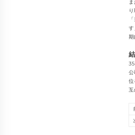
ま
り
「
す
期
3
公
位
互