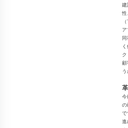
建
性
（
ア
同
く
ク
顧
う
今
の
で
進