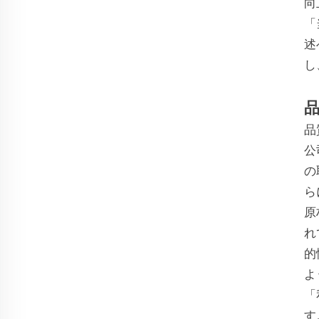
向
「
述
し
品
公
の
ら
原
れ
的
よ
「
す