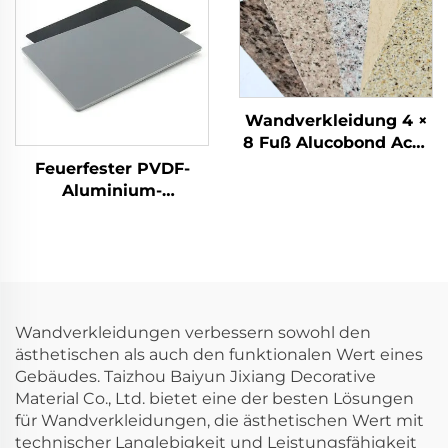
Wandverkleidung 4 ×
8 Fuß Alucobond Acm
Aluminium-
Feuerfester PVDF-
Verbundplatten bunte
Aluminium-
Außenbauplatte für
Verbundwerkstoff-
Gebäude und Küche
Panel ACM für
ACP
Wandverkleidung und
Dekoration
Wandverkleidungen verbessern sowohl den
ästhetischen als auch den funktionalen Wert eines
Gebäudes. Taizhou Baiyun Jixiang Decorative
Material Co., Ltd. bietet eine der besten Lösungen
für Wandverkleidungen, die ästhetischen Wert mit
technischer Langlebigkeit und Leistungsfähigkeit