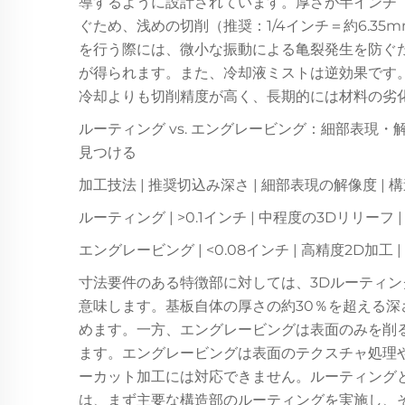
導するように設計されています。厚さが半インチ（
ぐため、浅めの切削（推奨：1/4インチ＝約6.3
を行う際には、微小な振動による亀裂発生を防ぐ
が得られます。また、冷却液ミストは逆効果です
冷却よりも切削精度が高く、長期的には材料の劣
ルーティング vs. エングレービング：細部表現
見つける
加工技法 | 推奨切込み深さ | 細部表現の解像度 |
ルーティング | >0.1インチ | 中程度の3Dリリーフ
エングレービング | <0.08インチ | 高精度2D加工
寸法要件のある特徴部に対しては、3Dルーティ
意味します。基板自体の厚さの約30％を超える
めます。一方、エングレービングは表面のみを削
ます。エングレービングは表面のテクスチャ処理
ーカット加工には対応できません。ルーティング
は、まず主要な構造部のルーティングを実施し、