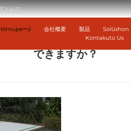
アドレス:
Hōmupeーji
会社概要
製品
Solūshon
Kontakuto Us
PVCフォームボードはカスタ
できますか？