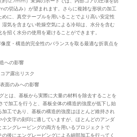
約12.7mm）未満のボードでは、内部コアの圧壊を防
5mmの切込み）が望まれます。さらに複雑な形状の加工
ために、真空テーブルを用いることでより高い安定性
。湿気を含まない乾燥空気による冷却は、水分を含む
化を招く水分の使用を避けることができます。
・解像度・構造的完全性のバランスを取る最適な折衷点を
 構造への影響
 | コア露出リスク
 | 表面のみへの影響
ングとは、基板から実際に大量の材料を除去することを
深さで加工を行うと、基板全体の構造的強度が低下し始
る加工であり、基板の構造的強度はほとんど維持され
や小文字の刻印に適していますが、ほとんどのアンダ
とエングレービングの両方を用いるプロジェクトで
その後にエングレービングによる細部加工を行ってく