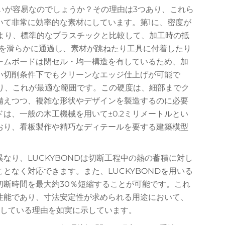
いが容易なのでしょうか？その理由は3つあり、これら
いて非常に効率的な素材にしています。第1に、密度が
これにより、標準的なプラスチックと比較して、加工時の抵
材を滑らかに通過し、素材が跳ねたり工具に付着したり
ームボードは閉セル・均一構造を有しているため、加
い切削条件下でもクリーンなエッジ仕上げが可能で
あり、これが最適な範囲です。この硬度は、細部までク
備えつつ、複雑な形状やデザインを製造するのに必要
は、一般の木工機械を用いて±0.2ミリメートルとい
おり、看板製作や精巧なディテールを要する建築模型
なり、LUCKYBONDは切断工程中の熱の蓄積に対し
となく対応できます。また、LUCKYBONDを用いる
切断時間を最大約30％短縮することが可能です。これ
性能であり、寸法安定性が求められる用途において、
採用している理由を如実に示しています。