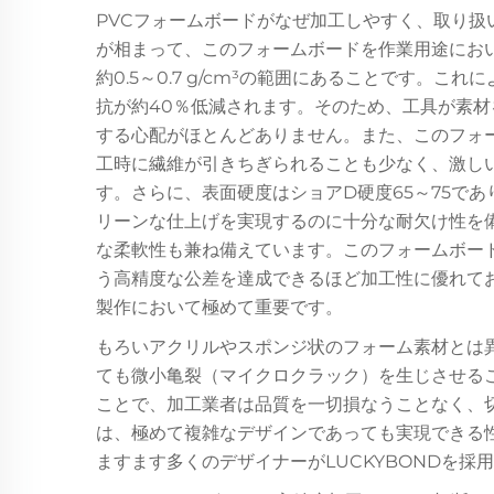
PVCフォームボードがなぜ加工しやすく、取り扱
が相まって、このフォームボードを作業用途にお
約0.5～0.7 g/cm³の範囲にあることです。
抗が約40％低減されます。そのため、工具が素
する心配がほとんどありません。また、このフォ
工時に繊維が引きちぎられることも少なく、激し
す。さらに、表面硬度はショアD硬度65～75で
リーンな仕上げを実現するのに十分な耐欠け性を
な柔軟性も兼ね備えています。このフォームボード
う高精度な公差を達成できるほど加工性に優れて
製作において極めて重要です。
もろいアクリルやスポンジ状のフォーム素材とは異
ても微小亀裂（マイクロクラック）を生じさせるこ
ことで、加工業者は品質を一切損なうことなく、
は、極めて複雑なデザインであっても実現できる
ますます多くのデザイナーがLUCKYBONDを