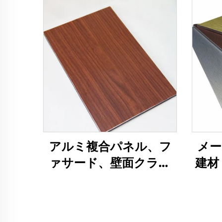
アルミ複合パネル、フ
メー
ァサード、壁面クラッ
建材
ド、4mm
ネ