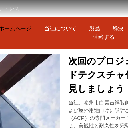
アドレス:
ホームページ
当社について
製品
解決
連絡する
次回のプロジ
ドテクスチャ
見しましょう
当社、泰州市白雲吉祥装
よび屋外用途向けに設計
（ACP）の専門メーカー
は、美観性と耐久性を完