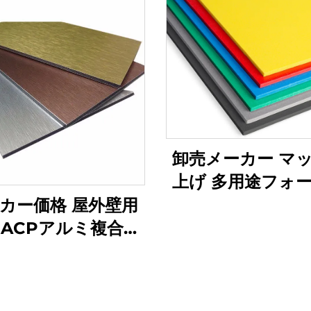
卸売メーカー マ
上げ 多用途フォ
リーPVCボー
カー価格 屋外壁用
 ACPアルミ複合パ
ル アルコボンド