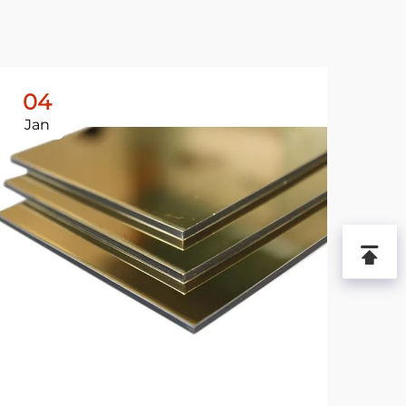
04
2
Jan
De
L
シ