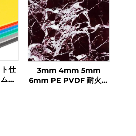
ット仕
3mm 4mm 5mm
ームフ
6mm PE PVDF 耐火性
ド
アルコボンド複合アル
ミパネル、外装用従来型
ACM ACPシート、
PVDFコーティング外部
用