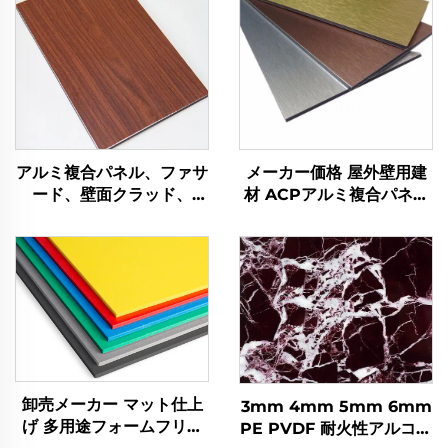
アルミ複合パネル、ファサ
メーカー価格 屋外壁用建
ード、壁面クラッド、
材 ACPアルミ複合パネル
4mm
アルコボンド
卸売メーカー マット仕上
3mm 4mm 5mm 6mm
げ 多用途フォームフリー
PE PVDF 耐火性アルコボ