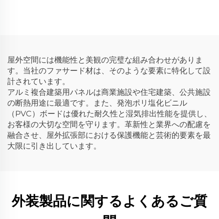
PVCボード
ンド複合アルミパネル、外
装用従来型ACM ACPシー
ト、PVDFコーティング外
部用
屋外空間には機能性と美観の完璧な組み合わせがありま
す。当社のファサード材は、そのような要素に特化して設
計されています。
アルミ複合建築用パネルは商業施設や住宅建築、公共施設
の断熱用途に最適です。また、発泡ポリ塩化ビニル
（PVC）ボードは優れた耐久性と湿気排出性能を提供し、
お客様の大切な空間を守ります。革新性と業界への配慮を
融合させ、屋外拡張部における保護機能と芸術的要素を最
大限に引き出しています。
外装製品に関するよくあるご質