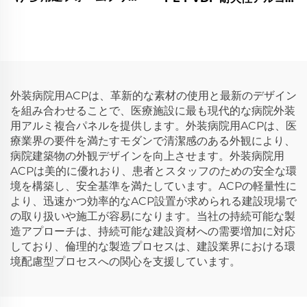
PVCボード
ンド複合アルミパネル、外
装用従来型ACM ACPシー
ト、PVDFコーティング外
部用
外装病院用ACPは、革新的な素材の使用と最新のデザイン
を組み合わせることで、医療施設に最も現代的な病院外装
用アルミ複合パネルを提供します。外装病院用ACPは、医
療業界の要件を満たすモダンで清潔感のある外観により、
病院建築物の外観デザインを向上させます。外装病院用
ACPは美的に優れおり、患者とスタッフのための安全な環
境を構築し、安全基準を満たしています。ACPの軽量性に
より、迅速かつ効率的なACP設置が求められる建設現場で
の取り扱いや施工が容易になります。当社の持続可能な製
造アプローチは、持続可能な建設資材への需要増加に対応
しており、倫理的な製造プロセスは、建設業界における環
境配慮型プロセスへの関心を支援しています。