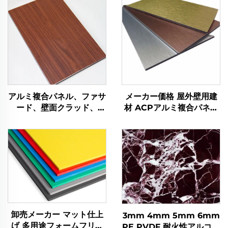
アルミ複合パネル、ファサ
メーカー価格 屋外壁用建
ード、壁面クラッド、
材 ACPアルミ複合パネル
4mm
アルコボンド
卸売メーカー マット仕上
3mm 4mm 5mm 6mm
げ 多用途フォームフリー
PE PVDF 耐火性アルコボ