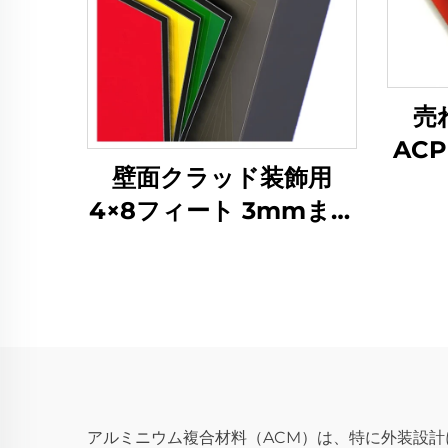
売れ
AC
壁面クラッド装飾用
4×8フィート 3mmまた
は4mm ACPアルミ複
合パネル
アルミニウム複合材料（ACM）は、特に外装設計