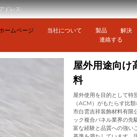
アドレス:
ホームページ
当社について
製品
解決
連絡する
屋外用途向け
料
屋外使用を目的として特
（ACM）がもたらす比
市白雲吉祥装飾材料有限公
ック複合パネル業界の先
富な経験と品質への強い
基準を満たしています。現