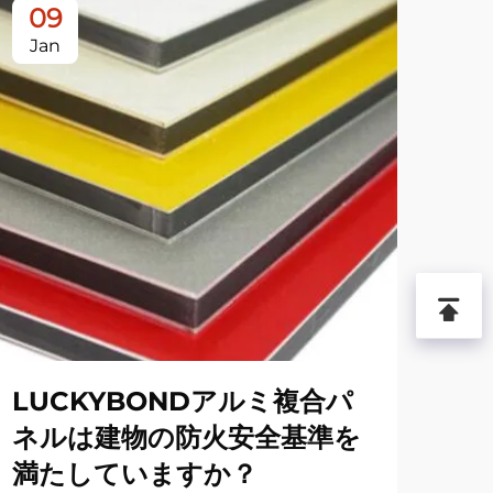
09
1
Jan
Ja
LUCKYBONDアルミ複合パ
L
ネルは建物の防火安全基準を
板
満たしていますか？
イ