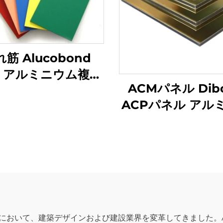
筋 Alucobond
P アルミニウム複合
ACMパネル Dib
パネル 価格
ACPパネル アル
ム複合パネル
において、建築デザインおよび建設業界を変革してきました。