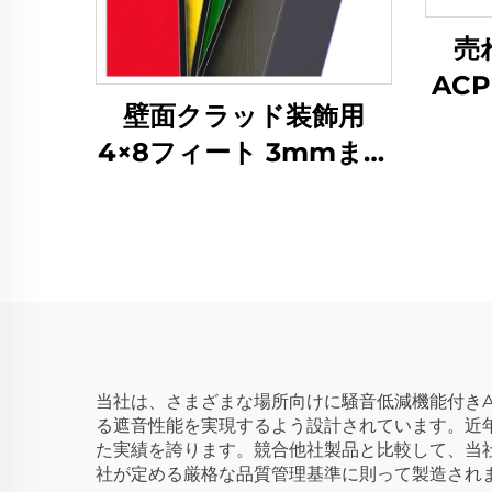
売れ
AC
壁面クラッド装飾用
4×8フィート 3mmまた
は4mm ACPアルミ複
合パネル
当社は、さまざまな場所向けに騒音低減機能付き
る遮音性能を実現するよう設計されています。近
た実績を誇ります。競合他社製品と比較して、当
社が定める厳格な品質管理基準に則って製造され