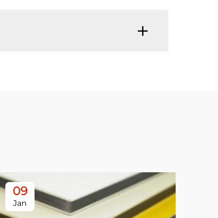
09
1
Jan
Ja