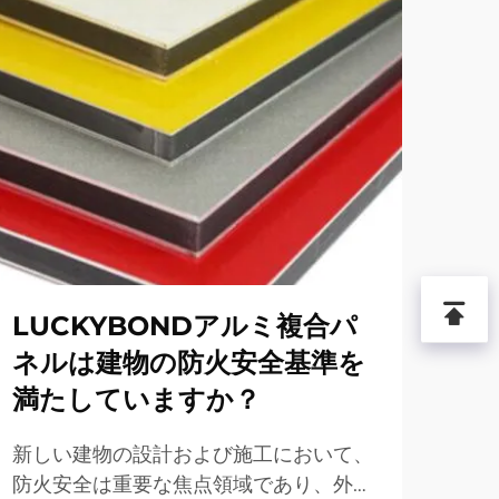
LUCKYBONDアルミ複合パ
L
ネルは建物の防火安全基準を
板
満たしていますか？
イ
新しい建物の設計および施工において、
軽量
防火安全は重要な焦点領域であり、外装
ルミ