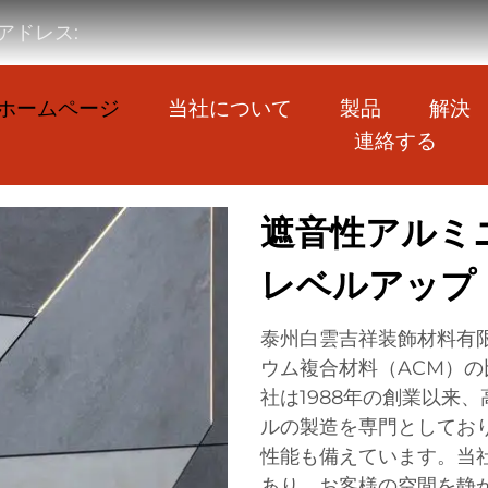
アドレス:
ホームページ
当社について
製品
解決
連絡する
遮音性アルミ
レベルアップ
泰州白雲吉祥装飾材料有
ウム複合材料（ACM）
社は1988年の創業以来
ルの製造を専門としてお
性能も備えています。当
あり、お客様の空間を静か