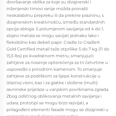
dovršavanje oblika za koje su dizajnerski i
inženjerski timovi ranije možda pronašli
neskalabilnu prepreku ili da prekine prazninu, s
dizajnerskim kreativnošću, između standardnih
opcija obloga. S polumjerom savijanja od 4 do 1,
slojevi metala se mogu savijati jednako lako i
fleksibilno kao debeli papir. Cradle to Cradle®
Gold Certified metali teže otprilike 5 do 7 kg (11 do
15,5 lbs) po kvadratnom metru, smanjujući
zahtjeve za nosenje opterećenja za tri četvrtine u
usporedbi s prirodnim kamenom. To smanjuje
zahtjeve za podrškom za lijepe konstrukcije u
izlaznoj visini, kao i za glatke i složene (multi)
ravninske prijelaze u vanjskim površinama zgrada.
Zbog odličnog oblikovanja metalnih savijanja i
udara, prototipi se mogu brzo razvijati, a
prilagođeni elementi fasade mogu se dizajnirati u