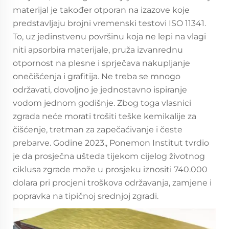
materijal je također otporan na izazove koje
predstavljaju brojni vremenski testovi ISO 11341.
To, uz jedinstvenu površinu koja ne lepi na vlagi
niti apsorbira materijale, pruža izvanrednu
otpornost na plesne i sprječava nakupljanje
onečišćenja i grafitija. Ne treba se mnogo
održavati, dovoljno je jednostavno ispiranje
vodom jednom godišnje. Zbog toga vlasnici
zgrada neće morati trošiti teške kemikalije za
čišćenje, tretman za zapečaćivanje i česte
prebarve. Godine 2023., Ponemon Institut tvrdio
je da prosječna ušteda tijekom cijelog životnog
ciklusa zgrade može u prosjeku iznositi 740.000
dolara pri procjeni troškova održavanja, zamjene i
popravka na tipičnoj srednjoj zgradi.