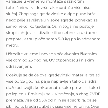
varijacije u vremenu montaže s različitim
tehničarima za dovršetak montaže više nisu
slučaj. Zbog toga građevinske ekipe puno brže
nego prije završavaju visoke zgrade, ponekad za
samo nekoliko tjedana. Osim toga, ne postoje
skupi zahtjevi za dizalice ili posebne strukturne
potpore, jer su ploče samo 5-8 kg po kvadratnom
metru.
Uštedite vrijeme i novac s očekivanim životnim
vijekom od 25 godina, UV otpornošću i niskim
održavanjem.
Očekuje se da će ovaj građevinski materijal trajati
više od 25 godina, pa je napravljen tako da izdrži
duže od svojih konkurenata, kako po snazi, tako i
po izgledu. Emitiraju se UV zračenja, a zbog PVDF
premaza, više od 95% od njih se apsorbira, pa se
izblijediti, kreda i gubitak sjaja više ne brinu. Ovaj