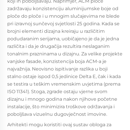
koji ih poboljšavaju. Naprimjer, ACM ploče
zadržavaju konzistenciju aluminijumske boje od
ploče do ploče i u mnogim slučajevima ne blede
pri izravnoj sunčevoj svjetlosti 25 godina. Kada se
brojni elementi dizajna kreiraju u različitim
podudaranim serijama, uobičajeno je da je jedna
različita i da je drugačija rezultira neslaganim
tonalnim prazninama u dizajnu. Za velike projekte
vanjske fasade, konzistencija boja ACM-a je
najvažnija. Neovisno ispitivanje razlika u boji
stalno ostaje ispod 0,5 jedinice Delta E, čak i kada
se testira u teškim vremenskim uvjetima (prema
ISO 11341). Stoga, zgrade ostaju vjerne svom
dizajnu i mnogo godina nakon njihove početne
instalacije, što minimizira troškove održavanja i
poboljšava vizuelnu dugovječnost imovine.
Arhitekti mogu koristiti ovaj sustav obloga za