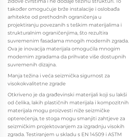
zidove čvrstima i ne dodaje težinu strukturi. To
također omogućuje brže instalacije i oslobađa
arhitekte od prethodnih ograničenja u
projektiranju povezanih s teškim materijalima i
strukturalnim ograničenjima, što rezultira
suvremenim fasadama mnogih modernih zgrada.
Ova je inovacija materijala omogućila mnogim
modernim zgradama da prihvate više dostupnih
suvremenih dizajna.
Manja težina i veća seizmička sigurnost za
visokokvalitetne zgrade
Otkriveno je da građevinski materijali koji su lakši
od čelika, lakih plastičnih materijala i kompozitnih
materijala mogu proizvesti niže seizmičke
opterećenja, te stoga mogu smanjiti zahtjeve za
seizmičkim projektovanjem za izgradnju visokih
zgrada. Testiranjem u skladu s EN 14509 i ASTM