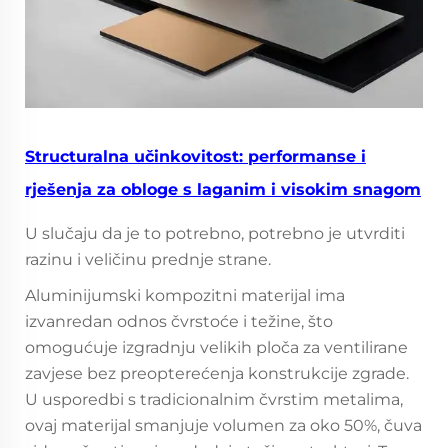
Structuralna učinkovitost: performanse i
rješenja za obloge s laganim i visokim snagom
U slučaju da je to potrebno, potrebno je utvrditi
razinu i veličinu prednje strane.
Aluminijumski kompozitni materijal ima
izvanredan odnos čvrstoće i težine, što
omogućuje izgradnju velikih ploča za ventilirane
zavjese bez preopterećenja konstrukcije zgrade.
U usporedbi s tradicionalnim čvrstim metalima,
ovaj materijal smanjuje volumen za oko 50%, čuva