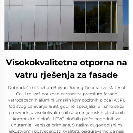
Visokokvalitetna otporna na
vatru rješenja za fasade
Dobrodošli u Taizhou Baiyun Jixiang Decorative Material
Co., Ltd, vaš pouzdan partner za premium fasade
vatrozapačnih aluminijumskih kompozitnih ploča (ACP).
Od svog osnivanja 1988. godine, specijalizirali smo se za
proizvodnju visokokvalitetnih aluminijumskih plastičnih
kompozitnih ploča i PVC pločnih ploča pogodnih za
unutarnje i vanjske primjene. S našim dugogodišnjim
iskustvom i posvećenosti kvaliteti, osiguravamo da naši