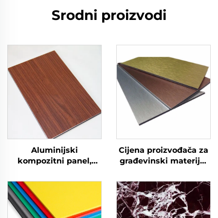
Srodni proizvodi
Aluminijski
Cijena proizvođača za
kompozitni panel,
građevinski materijal
fasada, oblaganje
za vanjske zidove ACP
zidova, 4 mm
aluminijski
kompozitni panel
Alucobond