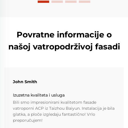
Povratne informacije o
našoj vatropodrživoj fasadi
John Smith
Izuzetna kvaliteta i usluga
Bili smo impresionirani kvalitetom fasade
vatroporni ACP iz Taizhou Baiyun. Instalacija je bila
glatka, a ploče izgledaju fantastično! Vrlo
preporučujem!