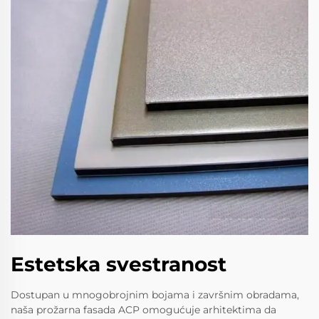
Estetska svestranost
Dostupan u mnogobrojnim bojama i završnim obradama,
naša prožarna fasada ACP omogućuje arhitektima da