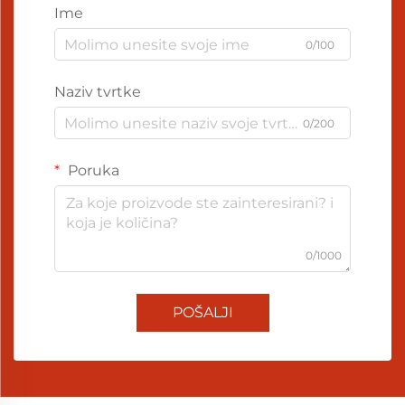
Ime
0/100
Naziv tvrtke
0/200
Poruka
0/1000
POŠALJI