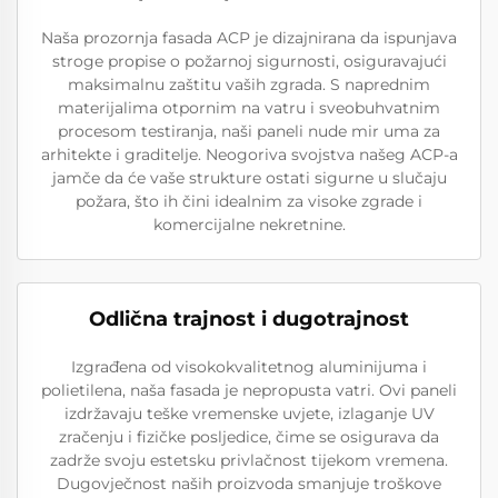
Naša prozornja fasada ACP je dizajnirana da ispunjava
stroge propise o požarnoj sigurnosti, osiguravajući
maksimalnu zaštitu vaših zgrada. S naprednim
materijalima otpornim na vatru i sveobuhvatnim
procesom testiranja, naši paneli nude mir uma za
arhitekte i graditelje. Neogoriva svojstva našeg ACP-a
jamče da će vaše strukture ostati sigurne u slučaju
požara, što ih čini idealnim za visoke zgrade i
komercijalne nekretnine.
Odlična trajnost i dugotrajnost
Izgrađena od visokokvalitetnog aluminijuma i
polietilena, naša fasada je nepropusta vatri. Ovi paneli
izdržavaju teške vremenske uvjete, izlaganje UV
zračenju i fizičke posljedice, čime se osigurava da
zadrže svoju estetsku privlačnost tijekom vremena.
Dugovječnost naših proizvoda smanjuje troškove