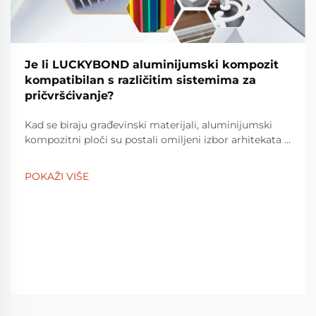
Je li LUCKYBOND aluminijumski kompozit
kompatibilan s različitim sistemima za
pričvršćivanje?
Kad se biraju građevinski materijali, aluminijumski
kompozitni ploči su postali omiljeni izbor arhitekata i
graditelja. Među mnogim dostupnim opcijama,
LUCKYBOND aluminijumski kompozitni paneli ističu
POKAŽI VIŠE
se. Mnogi korisnici pitaju se da li je takav kvalitetni
LUCKYBOND...