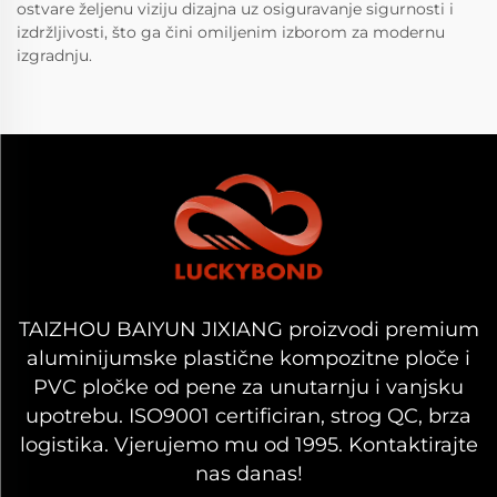
ostvare željenu viziju dizajna uz osiguravanje sigurnosti i
izdržljivosti, što ga čini omiljenim izborom za modernu
izgradnju.
TAIZHOU BAIYUN JIXIANG proizvodi premium
aluminijumske plastične kompozitne ploče i
PVC pločke od pene za unutarnju i vanjsku
upotrebu. ISO9001 certificiran, strog QC, brza
logistika. Vjerujemo mu od 1995. Kontaktirajte
nas danas!