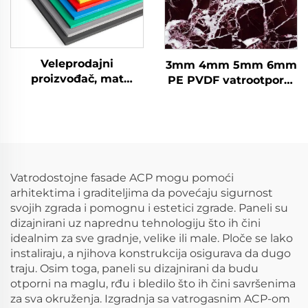
Veleprodajni
3mm 4mm 5mm 6mm
proizvođač, mat
PE PVDF vatrootporni
površina, sveučilišne
aluminijumski
ploče od pjenastog
kompozitni panel
PVC bez olova
Alucobond za fasade
tradicionalni Acm Acp
list s PVDF prevlakom
vanjski
Vatrodostojne fasade ACP mogu pomoći
arhitektima i graditeljima da povećaju sigurnost
svojih zgrada i pomognu i estetici zgrade. Paneli su
dizajnirani uz naprednu tehnologiju što ih čini
idealnim za sve gradnje, velike ili male. Ploče se lako
instaliraju, a njihova konstrukcija osigurava da dugo
traju. Osim toga, paneli su dizajnirani da budu
otporni na maglu, rđu i bledilo što ih čini savršenima
za sva okruženja. Izgradnja sa vatrogasnim ACP-om