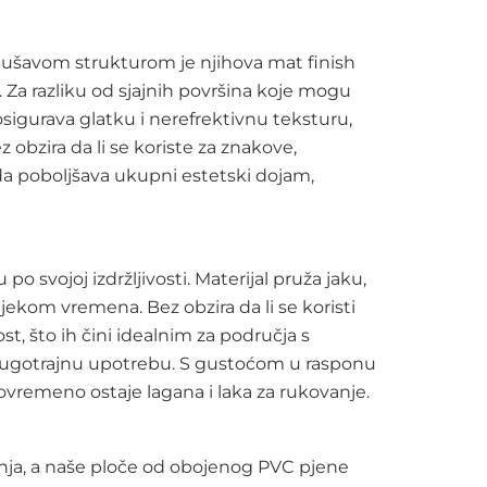
enušavom strukturom je njihova mat finish
d. Za razliku od sjajnih površina koje mogu
 osigurava glatku i nerefrektivnu teksturu,
z obzira da li se koriste za znakove,
da poboljšava ukupni estetski dojam,
svojoj izdržljivosti. Materijal pruža jaku,
jekom vremena. Bez obzira da li se koristi
ost, što ih čini idealnim za područja s
 dugotrajnu upotrebu. S gustoćom u rasponu
stovremeno ostaje lagana i laka za rukovanje.
šenja, a naše ploče od obojenog PVC pjene