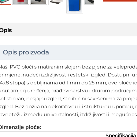
Opis
Opis proizvoda
Naši PVC ploči s matiranim slojem bez pjene za veleprodaj
primjene, nudeći izdržljivost i estetski izgled. Dostup
(4x8 stopa) s debljinama od 1 mm do 25 mm, ove ploče ide
unutarnjeg uređenja, građevinarstvu i drugim područjim
sofisticiran, nesjajni izgled, što ih čini savršenima za pro
izgled. Bez obzira na dekorativnu ili strukturnu uporab
ravnotežu između univerzalnosti, izdržljivosti i mogućnos
Dimenzije ploče:
Specifikacija