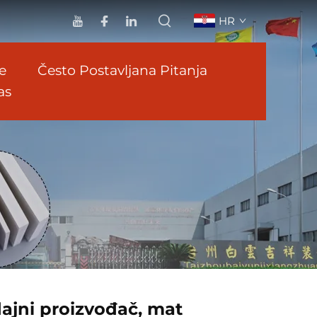
HR
e
Često Postavljana Pitanja
as
ajni proizvođač, mat