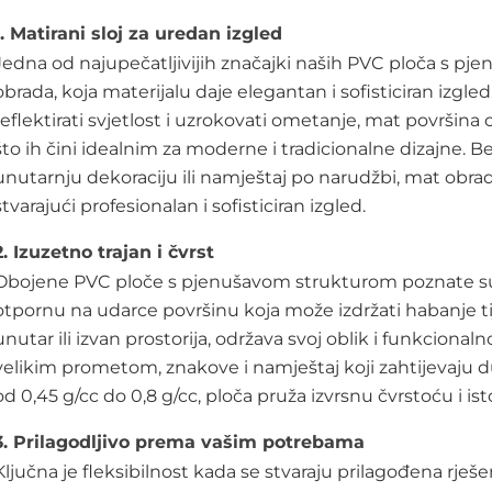
1.
Matirani sloj za uredan izgled
Jedna od najupečatljivijih značajki naših PVC ploča s pj
obrada, koja materijalu daje elegantan i sofisticiran izgle
reflektirati svjetlost i uzrokovati ometanje, mat površina
što ih čini idealnim za moderne i tradicionalne dizajne. Be
unutarnju dekoraciju ili namještaj po narudžbi, mat obra
stvarajući profesionalan i sofisticiran izgled.
2.
Izuzetno trajan i čvrst
Obojene PVC ploče s pjenušavom strukturom poznate su po 
otpornu na udarce površinu koja može izdržati habanje ti
unutar ili izvan prostorija, održava svoj oblik i funkcionaln
velikim prometom, znakove i namještaj koji zahtijevaju
od 0,45 g/cc do 0,8 g/cc, ploča pruža izvrsnu čvrstoću i i
3.
Prilagodljivo prema vašim potrebama
Ključna je fleksibilnost kada se stvaraju prilagođena rje