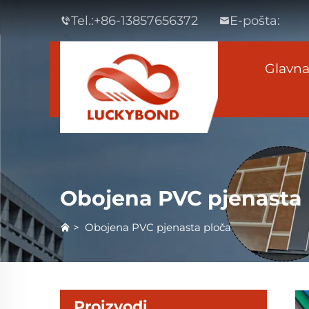
Tel.:
+86-13857656372
E-pošta:
Glavna
Obojena PVC pjenasta 
>
Obojena PVC pjenasta ploča
Proizvodi