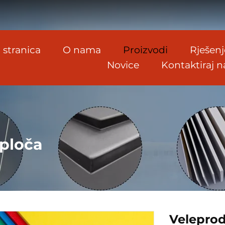
 stranica
O nama
Proizvodi
Rješenj
Novice
Kontaktiraj n
ploča
Veleprod