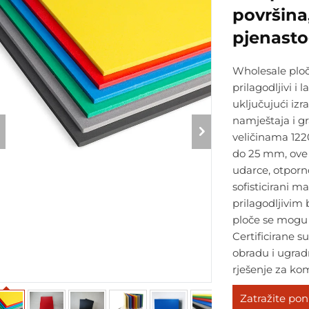
površina
pjenasto
Wholesale ploče
prilagodljivi i 
uključujući iz
namještaja i g
veličinama 12
do 25 mm, ove 
udarce, otporn
sofisticirani ma
prilagodljivim 
ploče se mogu 
Certificirane 
obradu i ugrad
rješenje za ko
Zatražite po