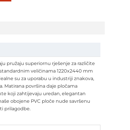
u pružaju superiornu rješenje za različite
ni u standardnim veličinama 1220x2440 mm
alne su za uporabu u industriji znakova,
a. Matirana površina daje pločama
jekte koji zahtijevaju uredan, elegantan
u, naše obojene PVC ploče nude savršenu
ti prilagodbe.