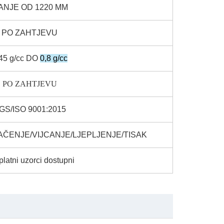
ANJE OD 1220 MM
PO ZAHTJEVU
45 g/cc DO
0,8 g/cc
PO ZAHTJEVU
GS/ISO 9001:2015
AČENJE/VIJCANJE/LJEPLJENJE/TISAK
latni uzorci dostupni