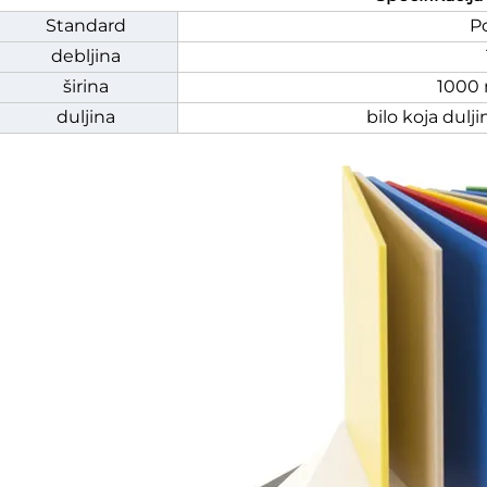
Standard
P
debljina
širina
1000
duljina
bilo koja dulj