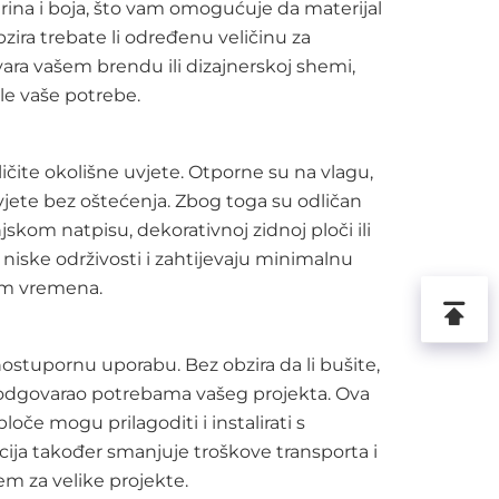
širina i boja, što vam omogućuje da materijal
zira trebate li određenu veličinu za
ra vašem brendu ili dizajnerskoj shemi,
ile vaše potrebe.
ičite okolišne uvjete. Otporne su na vlagu,
jete bez oštećenja. Zbog toga su odličan
njskom natpisu, dekorativnoj zidnoj ploči ili
niske održivosti i zahtijevaju minimalnu
kom vremena.
ostupornu uporabu. Bez obzira da li bušite,
o bi odgovarao potrebama vašeg projekta. Ova
loče mogu prilagoditi i instalirati s
ja također smanjuje troškove transporta i
em za velike projekte.