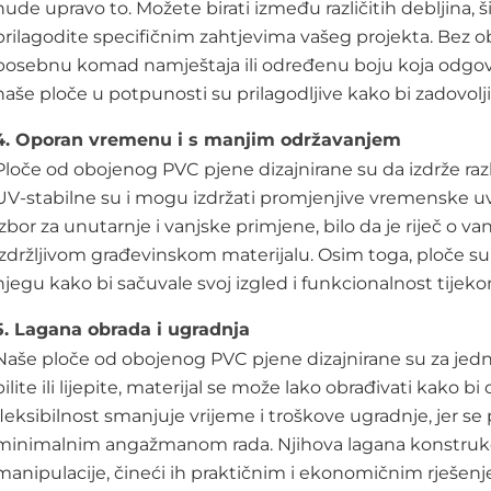
nude upravo to. Možete birati između različitih debljina, 
prilagodite specifičnim zahtjevima vašeg projekta. Bez ob
posebnu komad namještaja ili određenu boju koja odgova
naše ploče u potpunosti su prilagodljive kako bi zadovolj
4.
Oporan vremenu i s manjim održavanjem
Ploče od obojenog PVC pjene dizajnirane su da izdrže razl
UV-stabilne su i mogu izdržati promjenjive vremenske uv
izbor za unutarnje i vanjske primjene, bilo da je riječ o va
izdržljivom građevinskom materijalu. Osim toga, ploče su 
njegu kako bi sačuvale svoj izgled i funkcionalnost tije
5.
Lagana obrada i ugradnja
Naše ploče od obojenog PVC pjene dizajnirane su za jedn
pilite ili lijepite, materijal se može lako obrađivati kak
fleksibilnost smanjuje vrijeme i troškove ugradnje, jer se p
minimalnim angažmanom rada. Njihova lagana konstrukci
manipulacije, čineći ih praktičnim i ekonomičnim rješenj