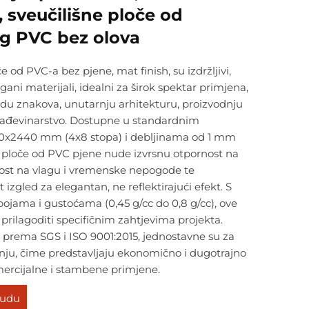
, sveučilišne ploče od
g PVC bez olova
 od PVC-a bez pjene, mat finish, su izdržljivi,
lagani materijali, idealni za širok spektar primjena,
radu znakova, unutarnju arhitekturu, proizvodnju
rađevinarstvo. Dostupne u standardnim
20x2440 mm (4x8 stopa) i debljinama od 1 mm
ploče od PVC pjene nude izvrsnu otpornost na
ost na vlagu i vremenske nepogode te
t izgled za elegantan, ne reflektirajući efekt. S
bojama i gustoćama (0,45 g/cc do 0,8 g/cc), ove
prilagoditi specifičnim zahtjevima projekta.
su prema SGS i ISO 9001:2015, jednostavne su za
nju, čime predstavljaju ekonomično i dugotrajno
mercijalne i stambene primjene.
nudu