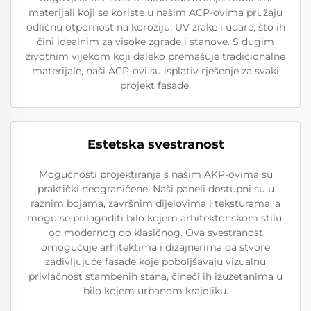
materijali koji se koriste u našim ACP-ovima pružaju
odličnu otpornost na koroziju, UV zrake i udare, što ih
čini idealnim za visoke zgrade i stanove. S dugim
životnim vijekom koji daleko premašuje tradicionalne
materijale, naši ACP-ovi su isplativ rješenje za svaki
projekt fasade.
Estetska svestranost
Mogućnosti projektiranja s našim AKP-ovima su
praktički neograničene. Naši paneli dostupni su u
raznim bojama, završnim dijelovima i teksturama, a
mogu se prilagoditi bilo kojem arhitektonskom stilu,
od modernog do klasičnog. Ova svestranost
omogućuje arhitektima i dizajnerima da stvore
zadivljujuće fasade koje poboljšavaju vizualnu
privlačnost stambenih stana, čineći ih izuzetanima u
bilo kojem urbanom krajoliku.