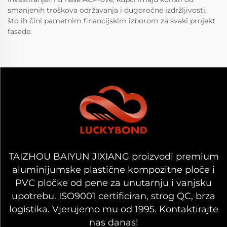
smanjenih troškova održavanja i dugoročne izdržljivosti,
što ih čini pametnim financijskim izborom za svaki projekt
fasade.
TAIZHOU BAIYUN JIXIANG proizvodi premium
aluminijumske plastične kompozitne ploče i
PVC pločke od pene za unutarnju i vanjsku
upotrebu. ISO9001 certificiran, strog QC, brza
logistika. Vjerujemo mu od 1995. Kontaktirajte
nas danas!