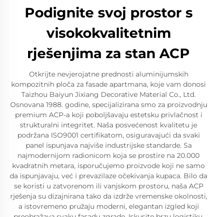
Podignite svoj prostor s
visokokvalitetnim
rješenjima za stan ACP
Otkrijte nevjerojatne prednosti aluminijumskih
kompozitnih ploča za fasade apartmana, koje vam donosi
Taizhou Baiyun Jixiang Decorative Material Co., Ltd.
Osnovana 1988. godine, specijalizirana smo za proizvodnju
premium ACP-a koji poboljšavaju estetsku privlačnost i
strukturalni integritet. Naša posvećenost kvalitetu je
podržana ISO9001 certifikatom, osiguravajući da svaki
panel ispunjava najviše industrijske standarde. Sa
najmodernijom radionicom koja se prostire na 20.000
kvadratnih metara, isporučujemo proizvode koji ne samo
da ispunjavaju, već i prevazilaze očekivanja kupaca. Bilo da
se koristi u zatvorenom ili vanjskom prostoru, naša ACP
rješenja su dizajnirana tako da izdrže vremenske okolnosti,
a istovremeno pružaju moderni, elegantan izgled koji
preobražava svaku fasadu zgrade. Iskusite brzu logistiku,