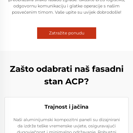
odgovornu komunikaciju i glatke operacije s našim
posvećenim timom. Vaše upite su uvijek dobrodošle!
Zatražite ponudu
Zašto odabrati naš fasadni
stan ACP?
Trajnost i jačina
Naši aluminijumski kompozitni paneli su dizajnirani
da izdrže teške vremenske uvjete, osiguravajući
dugovječnost i minimalno održavanje. Robustni