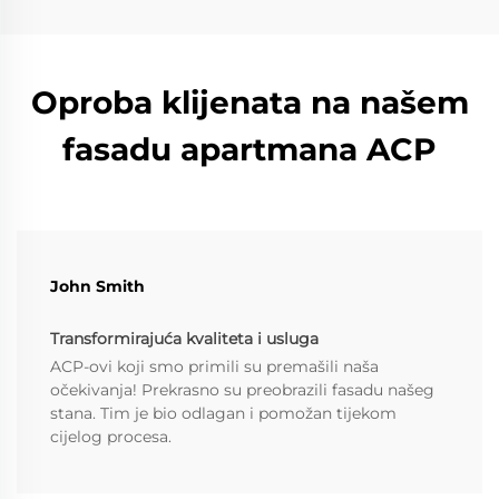
Oproba klijenata na našem
fasadu apartmana ACP
John Smith
Transformirajuća kvaliteta i usluga
ACP-ovi koji smo primili su premašili naša
očekivanja! Prekrasno su preobrazili fasadu našeg
stana. Tim je bio odlagan i pomožan tijekom
cijelog procesa.