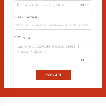
0/100
Naziv tvrtke
0/200
Poruka
0/1000
POŠALJI