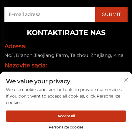
KONTAKTIRAJTE NAS
Adresa:
No.1, Branch Jiaojiang Farm, Taizhou, Zhejiang, Kina.
Nazovite sada:
+86-13857656372
We value your privacy
E-pošta:
We use cookies and similar tools to provide our services.
[email protected]
If you don't want to accept all cookies, click Personalize
cookies.
Autorska prava © 2025. Taizhou Baiyun Jixiang Decorative
Accept all
Material Co., Ltd. |
Politika privatnosti
Personalize cookies