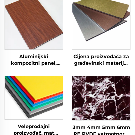
Aluminijski
Cijena proizvođača za
kompozitni panel,
građevinski materijal
fasada, oblaganje
za vanjske zidove ACP
zidova, 4 mm
aluminijski
kompozitni panel
Alucobond
Veleprodajni
3mm 4mm 5mm 6mm
proizvođač, mat
PE PVDF vatrootporni