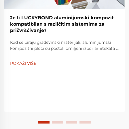
Je li LUCKYBOND aluminijumski kompozit
kompatibilan s različitim sistemima za
pričvršćivanje?
Kad se biraju građevinski materijali, aluminijumski
kompozitni ploči su postali omiljeni izbor arhitekata i
graditelja. Među mnogim dostupnim opcijama,
LUCKYBOND aluminijumski kompozitni paneli ističu
POKAŽI VIŠE
se. Mnogi korisnici pitaju se da li je takav kvalitetni
LUCKYBOND...