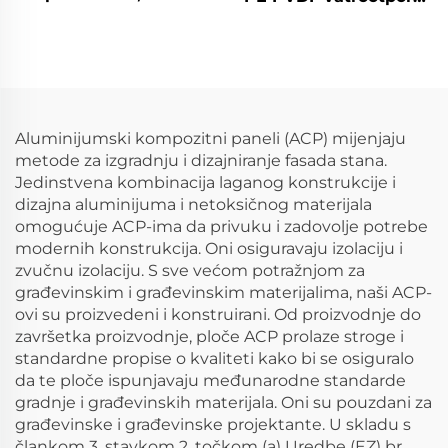
površina, sveučilišne
aluminijumski
ploče od pjenastog
kompozitni panel
PVC bez olova
Alucobond za fasade
tradicionalni Acm Acp
list s PVDF prevlakom
vanjski
Aluminijumski kompozitni paneli (ACP) mijenjaju
metode za izgradnju i dizajniranje fasada stana.
Jedinstvena kombinacija laganog konstrukcije i
dizajna aluminijuma i netoksičnog materijala
omogućuje ACP-ima da privuku i zadovolje potrebe
modernih konstrukcija. Oni osiguravaju izolaciju i
zvučnu izolaciju. S sve većom potražnjom za
građevinskim i građevinskim materijalima, naši ACP-
ovi su proizvedeni i konstruirani. Od proizvodnje do
završetka proizvodnje, ploče ACP prolaze stroge i
standardne propise o kvaliteti kako bi se osiguralo
da te ploče ispunjavaju međunarodne standarde
gradnje i građevinskih materijala. Oni su pouzdani za
građevinske i građevinske projektante. U skladu s
člankom 3. stavkom 2. točkom (a) Uredbe (EZ) br.