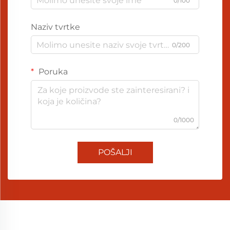
0/100
Naziv tvrtke
0/200
Poruka
0/1000
POŠALJI