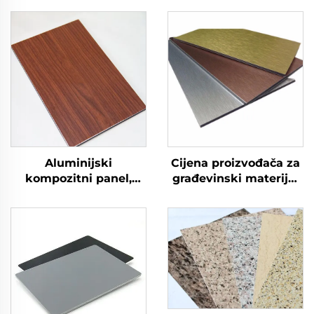
Aluminijski
Cijena proizvođača za
kompozitni panel,
građevinski materijal
fasada, oblaganje
za vanjske zidove ACP
zidova, 4 mm
aluminijski
kompozitni panel
Alucobond