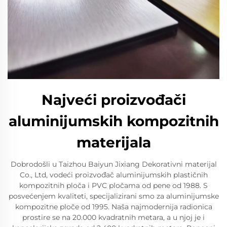
Najveći proizvođači
aluminijumskih kompozitnih
materijala
Dobrodošli u Taizhou Baiyun Jixiang Dekorativni materijal
Co., Ltd, vodeći proizvođač aluminijumskih plastičnih
kompozitnih ploča i PVC pločama od pene od 1988. S
posvećenjem kvaliteti, specijalizirani smo za aluminijumske
kompozitne ploče od 1995. Naša najmodernija radionica
prostire se na 20.000 kvadratnih metara, a u njoj je i