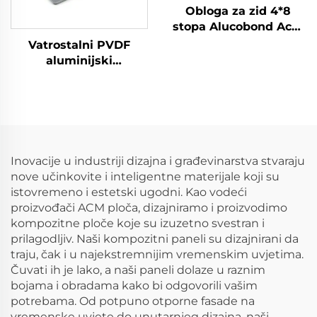
Obloga za zid 4*8
stopa Alucobond Acm
aluminijske
Vatrostalni PVDF
kompozitne ploče
aluminijski
raznobojne za vanjsku
kompozitni panel ACM
gradnju, kuhinjski ACP
za oblaganje i
dekoraciju zidova
Inovacije u industriji dizajna i građevinarstva stvaraju
nove učinkovite i inteligentne materijale koji su
istovremeno i estetski ugodni. Kao vodeći
proizvođači ACM ploča, dizajniramo i proizvodimo
kompozitne ploče koje su izuzetno svestran i
prilagodljiv. Naši kompozitni paneli su dizajnirani da
traju, čak i u najekstremnijim vremenskim uvjetima.
Čuvati ih je lako, a naši paneli dolaze u raznim
bojama i obradama kako bi odgovorili vašim
potrebama. Od potpuno otporne fasade na
vremenske uvjete do unutarnjeg dizajna, naši