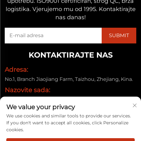
upotrebu. ISO9001 certificiran, strog QC, brza
logistika. Vjerujemo mu od 1995. Kontaktirajte
nas danas!
KONTAKTIRAJTE NAS
Adresa:
No.1, Branch Jiaojiang Farm, Taizhou, Zhejiang, Kina.
Nazovite sada:
+86-13857656372
We value your privacy
E-pošta:
We use cookies and similar tools to provide our services.
[email protected]
If you don't want to accept all cookies, click Personalize
cookies.