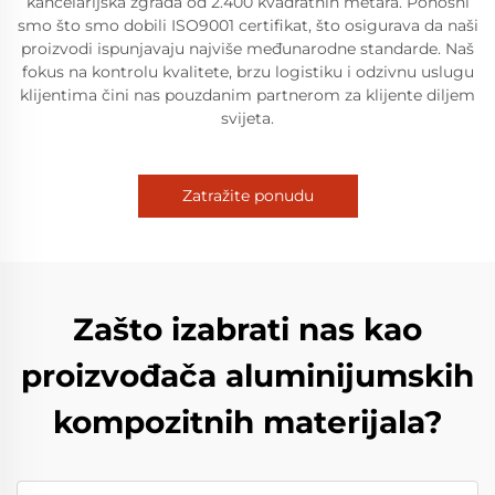
kancelarijska zgrada od 2.400 kvadratnih metara. Ponosni
smo što smo dobili ISO9001 certifikat, što osigurava da naši
proizvodi ispunjavaju najviše međunarodne standarde. Naš
fokus na kontrolu kvalitete, brzu logistiku i odzivnu uslugu
klijentima čini nas pouzdanim partnerom za klijente diljem
svijeta.
Zatražite ponudu
Zašto izabrati nas kao
proizvođača aluminijumskih
kompozitnih materijala?