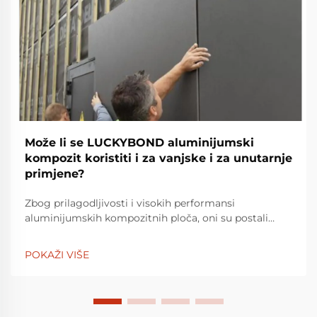
Može li se LUCKYBOND aluminijumski
kompozit koristiti i za vanjske i za unutarnje
primjene?
Zbog prilagodljivosti i visokih performansi
aluminijumskih kompozitnih ploča, oni su postali
najpoželjniji materijal za bezbroj dizajnerskih i
arhitektonskih projekata. S godinama iskustva u
POKAŽI VIŠE
proizvodnji premium aluminijumskih kompozitnih
ploča i drugih arhitektonskih zgrada...