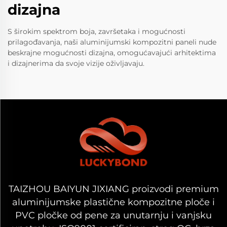
dizajna
S širokim spektrom boja, završetaka i mogućnosti
prilagođavanja, naši aluminijumski kompozitni paneli nude
beskrajne mogućnosti dizajna, omogućavajući arhitektima
i dizajnerima da svoje vizije oživljavaju.
TAIZHOU BAIYUN JIXIANG proizvodi premium
aluminijumske plastične kompozitne ploče i
PVC pločke od pene za unutarnju i vanjsku