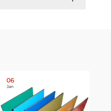
06
0
Jan
Ja