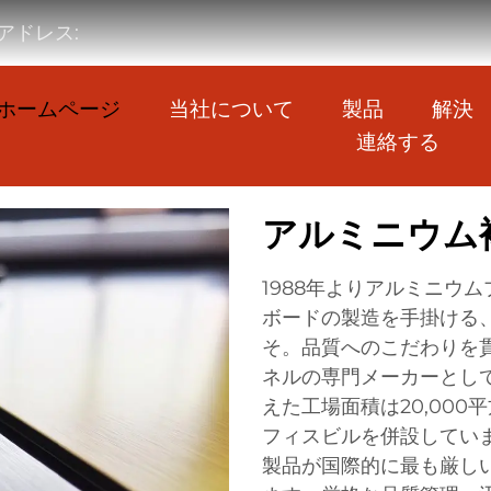
アドレス:
ホームページ
当社について
製品
解決
連絡する
アルミニウム
1988年よりアルミニウ
ボードの製造を手掛ける
そ。品質へのこだわりを貫
ネルの専門メーカーとし
えた工場面積は20,000
フィスビルを併設していま
製品が国際的に最も厳し