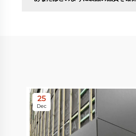
25
Dec