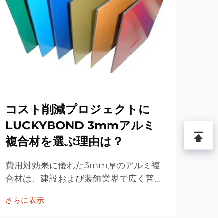
コスト削減プロジェクトに
L
LUCKYBOND 3mmアルミ
ネ
複合材を選ぶ理由は？
満
費用対効果に優れた3mm厚のアルミ複
新し
合材は、建設および装飾業界で広く普及
防火
しています。台州白雲吉祥装飾材料有限
材の
さらに表示
さら
公司が製造・販売する
限に