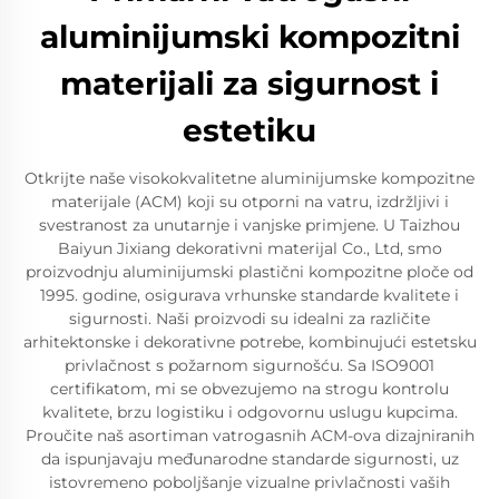
aluminijumski kompozitni
materijali za sigurnost i
estetiku
Otkrijte naše visokokvalitetne aluminijumske kompozitne
materijale (ACM) koji su otporni na vatru, izdržljivi i
svestranost za unutarnje i vanjske primjene. U Taizhou
Baiyun Jixiang dekorativni materijal Co., Ltd, smo
proizvodnju aluminijumski plastični kompozitne ploče od
1995. godine, osigurava vrhunske standarde kvalitete i
sigurnosti. Naši proizvodi su idealni za različite
arhitektonske i dekorativne potrebe, kombinujući estetsku
privlačnost s požarnom sigurnošću. Sa ISO9001
certifikatom, mi se obvezujemo na strogu kontrolu
kvalitete, brzu logistiku i odgovornu uslugu kupcima.
Proučite naš asortiman vatrogasnih ACM-ova dizajniranih
da ispunjavaju međunarodne standarde sigurnosti, uz
istovremeno poboljšanje vizualne privlačnosti vaših