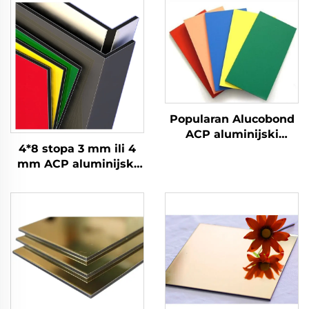
Popularan Alucobond
ACP aluminijski
4*8 stopa 3 mm ili 4
kompozitni panel
mm ACP aluminijski
Cijena
kompozitni paneli za
oblaganje zidova i
dekoraciju