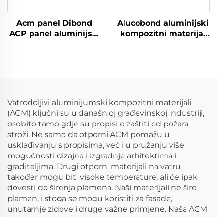
Acm panel Dibond
Alucobond aluminijski
ACP panel aluminijski
kompozitni materijal
kompozitni panel
ACP ploča aluminijski
kompozitni panel
Vatrodoljivi aluminijumski kompozitni materijali
(ACM) ključni su u današnjoj građevinskoj industriji,
osobito tamo gdje su propisi o zaštiti od požara
stroži. Ne samo da otporni ACM pomažu u
usklađivanju s propisima, već i u pružanju više
mogućnosti dizajna i izgradnje arhitektima i
graditeljima. Drugi otporni materijali na vatru
također mogu biti visoke temperature, ali će ipak
dovesti do širenja plamena. Naši materijali ne šire
plamen, i stoga se mogu koristiti za fasade,
unutarnje zidove i druge važne primjene. Naša ACM