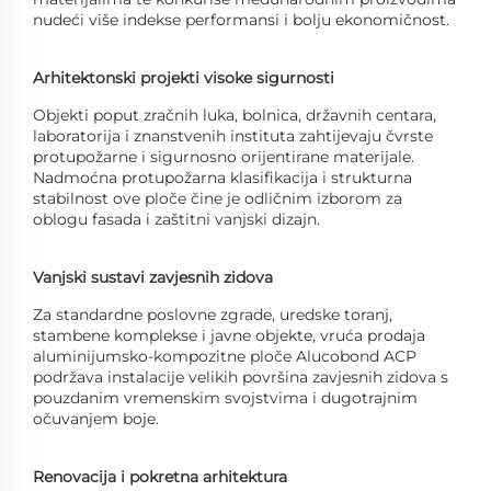
nudeći više indekse performansi i bolju ekonomičnost.
Arhitektonski projekti visoke sigurnosti
Objekti poput zračnih luka, bolnica, državnih centara,
laboratorija i znanstvenih instituta zahtijevaju čvrste
protupožarne i sigurnosno orijentirane materijale.
Nadmoćna protupožarna klasifikacija i strukturna
stabilnost ove ploče čine je odličnim izborom za
oblogu fasada i zaštitni vanjski dizajn.
Vanjski sustavi zavjesnih zidova
Za standardne poslovne zgrade, uredske toranj,
stambene komplekse i javne objekte, vruća prodaja
aluminijumsko-kompozitne ploče Alucobond ACP
podržava instalacije velikih površina zavjesnih zidova s
pouzdanim vremenskim svojstvima i dugotrajnim
očuvanjem boje.
Renovacija i pokretna arhitektura