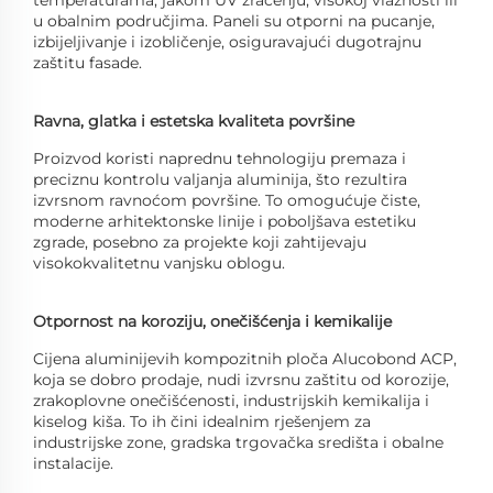
temperaturama, jakom UV zračenju, visokoj vlažnosti ili
u obalnim područjima. Paneli su otporni na pucanje,
izbijeljivanje i izobličenje, osiguravajući dugotrajnu
zaštitu fasade.
Ravna, glatka i estetska kvaliteta površine
Proizvod koristi naprednu tehnologiju premaza i
preciznu kontrolu valjanja aluminija, što rezultira
izvrsnom ravnoćom površine. To omogućuje čiste,
moderne arhitektonske linije i poboljšava estetiku
zgrade, posebno za projekte koji zahtijevaju
visokokvalitetnu vanjsku oblogu.
Otpornost na koroziju, onečišćenja i kemikalije
Cijena aluminijevih kompozitnih ploča Alucobond ACP,
koja se dobro prodaje, nudi izvrsnu zaštitu od korozije,
zrakoplovne onečišćenosti, industrijskih kemikalija i
kiselog kiša. To ih čini idealnim rješenjem za
industrijske zone, gradska trgovačka središta i obalne
instalacije.