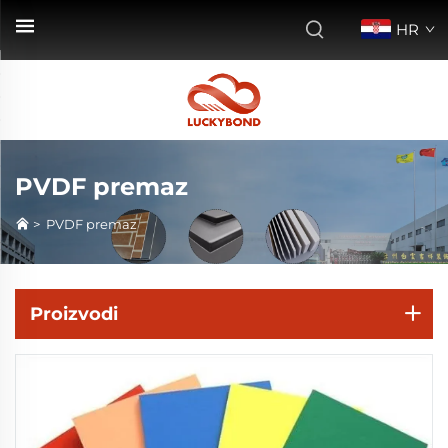
HR
PVDF premaz
>
PVDF premaz
Proizvodi