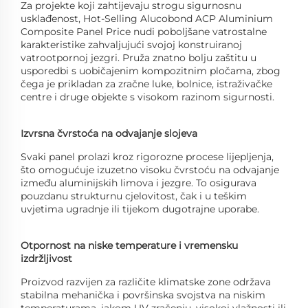
Za projekte koji zahtijevaju strogu sigurnosnu
usklađenost, Hot-Selling Alucobond ACP Aluminium
Composite Panel Price nudi poboljšane vatrostalne
karakteristike zahvaljujući svojoj konstruiranoj
vatrootpornoj jezgri. Pruža znatno bolju zaštitu u
usporedbi s uobičajenim kompozitnim pločama, zbog
čega je prikladan za zračne luke, bolnice, istraživačke
centre i druge objekte s visokom razinom sigurnosti.
Izvrsna čvrstoća na odvajanje slojeva
Svaki panel prolazi kroz rigorozne procese lijepljenja,
što omogućuje izuzetno visoku čvrstoću na odvajanje
između aluminijskih limova i jezgre. To osigurava
pouzdanu strukturnu cjelovitost, čak i u teškim
uvjetima ugradnje ili tijekom dugotrajne uporabe.
Otpornost na niske temperature i vremensku
izdržljivost
Proizvod razvijen za različite klimatske zone održava
stabilna mehanička i površinska svojstva na niskim