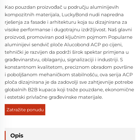
Kao pouzdan proizvođač u području aluminijevih
kompozitnih materijala, LuckyBond nudi napredna
rješenja za fasade i arhitekturu koja su dizajnirana za
visoke performanse i dugotrajnu izdržljivost. Naš glavni
proizvod, promoviran pod ključnim pojmom Popularne
aluminijevi sendvič ploče Alucobond ACP po cijeni,
tehnički je razvijen da podrži širok spektar primjena u
građevinarstvu, oblaganju, signalizaciji i industriji. S
konstantnom kvalitetom, preciznom obradom površine
i poboljšanom mehaničkom stabilnošću, ova serija ACP
ploča dizajnirana je da zadovolji sve zahtjevnije potrebe
globalnih B2B kupaca koji traže pouzdane, ekonomične
i estetski privlačne građevinske materijale.
Zatražite ponudu
Opis