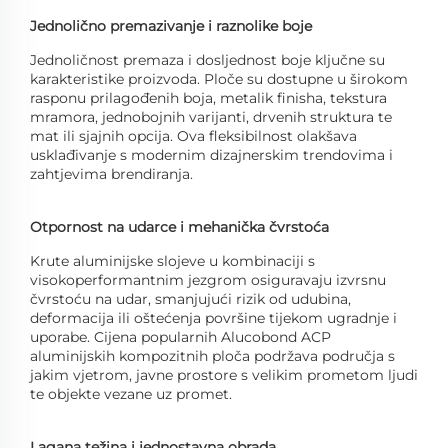
Jednolično premazivanje i raznolike boje
Jednoličnost premaza i dosljednost boje ključne su
karakteristike proizvoda. Ploče su dostupne u širokom
rasponu prilagođenih boja, metalik finisha, tekstura
mramora, jednobojnih varijanti, drvenih struktura te
mat ili sjajnih opcija. Ova fleksibilnost olakšava
usklađivanje s modernim dizajnerskim trendovima i
zahtjevima brendiranja.
Otpornost na udarce i mehanička čvrstoća
Krute aluminijske slojeve u kombinaciji s
visokoperformantnim jezgrom osiguravaju izvrsnu
čvrstoću na udar, smanjujući rizik od udubina,
deformacija ili oštećenja površine tijekom ugradnje i
uporabe. Cijena popularnih Alucobond ACP
aluminijskih kompozitnih ploča podržava područja s
jakim vjetrom, javne prostore s velikim prometom ljudi
te objekte vezane uz promet.
Lagana težina i jednostavna obrada