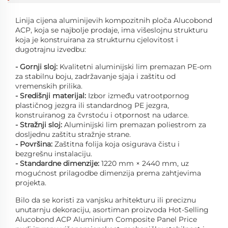
Linija cijena aluminijevih kompozitnih ploča Alucobond
ACP, koja se najbolje prodaje, ima višeslojnu strukturu
koja je konstruirana za strukturnu cjelovitost i
dugotrajnu izvedbu:
- Gornji sloj:
Kvalitetni aluminijski lim premazan PE-om
za stabilnu boju, zadržavanje sjaja i zaštitu od
vremenskih prilika.
- Središnji materijal:
Izbor između vatrootpornog
plastičnog jezgra ili standardnog PE jezgra,
konstruiranog za čvrstoću i otpornost na udarce.
- Stražnji sloj:
Aluminijski lim premazan poliestrom za
dosljednu zaštitu stražnje strane.
- Površina:
Zaštitna folija koja osigurava čistu i
bezgrešnu instalaciju.
- Standardne dimenzije:
1220 mm × 2440 mm, uz
mogućnost prilagodbe dimenzija prema zahtjevima
projekta.
Bilo da se koristi za vanjsku arhitekturu ili preciznu
unutarnju dekoraciju, asortiman proizvoda Hot-Selling
Alucobond ACP Aluminium Composite Panel Price