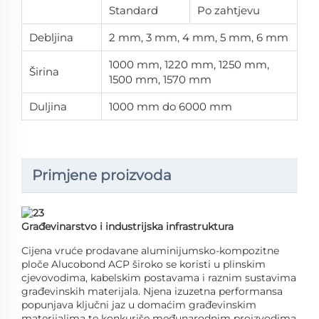
Standard
Po zahtjevu
Debljina
2 mm, 3 mm, 4 mm, 5 mm, 6 mm
1000 mm, 1220 mm, 1250 mm,
Širina
1500 mm, 1570 mm
Duljina
1000 mm do 6000 mm
Primjene proizvoda
Građevinarstvo i industrijska infrastruktura
Cijena vruće prodavane aluminijumsko-kompozitne
ploče Alucobond ACP široko se koristi u plinskim
cjevovodima, kabelskim postavama i raznim sustavima
građevinskih materijala. Njena izuzetna performansa
popunjava ključni jaz u domaćim građevinskim
materijalima te konkuriše međunarodnim proizvodima