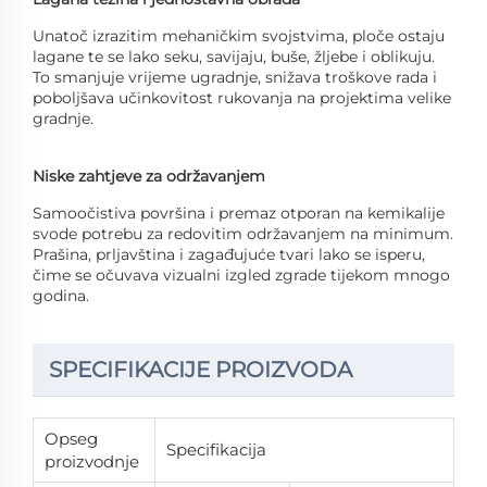
Unatoč izrazitim mehaničkim svojstvima, ploče ostaju
lagane te se lako seku, savijaju, buše, žljebe i oblikuju.
To smanjuje vrijeme ugradnje, snižava troškove rada i
poboljšava učinkovitost rukovanja na projektima velike
gradnje.
Niske zahtjeve za održavanjem
Samoočistiva površina i premaz otporan na kemikalije
svode potrebu za redovitim održavanjem na minimum.
Prašina, prljavština i zagađujuće tvari lako se isperu,
čime se očuvava vizualni izgled zgrade tijekom mnogo
godina.
SPECIFIKACIJE PROIZVODA
Opseg
Specifikacija
proizvodnje