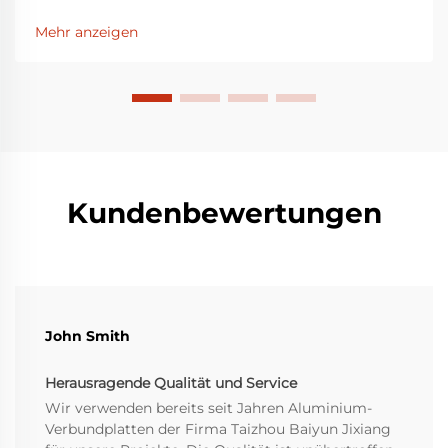
Materialien wählt. Aluminium-Verbundplatten werden
aufgrund ihres ästhetischen Erscheinungsbilds und
Mehr anzeigen
ihrer Vielseitigkeit häufig eingesetzt. Unter diesen
zeichnen sich LUCKYBOND-Aluminium-
Verbundplatten durch...
Kundenbewertungen
John Smith
Herausragende Qualität und Service
Wir verwenden bereits seit Jahren Aluminium-
Verbundplatten der Firma Taizhou Baiyun Jixiang