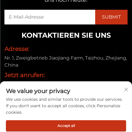
uns noch heute!
KONTAKTIEREN SIE UNS
Adresse:
Nr. 1, Zweigbetrieb Jiaojiang Farm, Taizhou, Zhejiang,
China
Jetzt anrufen:
+86-13857656372
We value your privacy
E-Mail:
We use cookies and similar tools to provide our services.
[email protected]
If you don't want to accept all cookies, click Personalize
cookies.
Urheberrecht © 2025 durch Taizhou Baiyun Jixiang
Accept all
Decorative Material Co., Ltd. |
Datenschutzrichtlinie