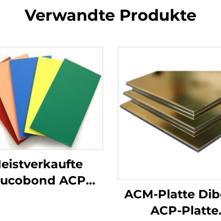
Verwandte Produkte
eistverkaufte
lucobond ACP
ACM-Platte Di
Aluminium-
ACP-Platte
bundplatte Preis