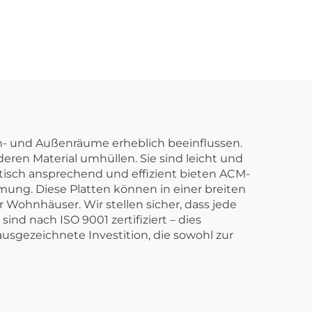
Verbundmaterial
te
ACP-Platte
Aluminium-
Verbundplatte
n- und Außenräume erheblich beeinflussen.
en Material umhüllen. Sie sind leicht und
isch ansprechend und effizient bieten ACM-
ung. Diese Platten können in einer breiten
ohnhäuser. Wir stellen sicher, dass jede
ind nach ISO 9001 zertifiziert – dies
usgezeichnete Investition, die sowohl zur