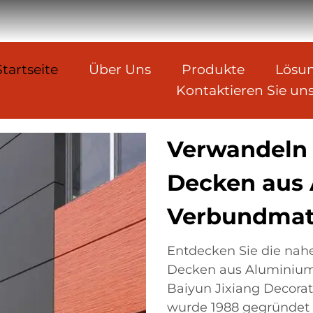
Startseite
Über Uns
Produkte
Lösu
Kontaktieren Sie un
Verwandeln 
Decken aus
Verbundmate
Entdecken Sie die nah
Decken aus Aluminium
Baiyun Jixiang Decorat
wurde 1988 gegründet u