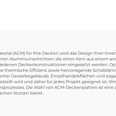
Aluminium-
Verbundplat
ial (ACM) für Ihre Decken wird das Design Ihrer Inne
en Aluminiumschichten, die einen Kern aus einem ander
iedenen Deckenkonstruktionen eingesetzt werden. Opt
e thermische Effizienz sowie hervorragende Schalldämm
nter Gewerbegebäude, Einzelhandelsflächen und sogar W
ellt wird und daher für jedes Projekt geeignet ist. Wir s
onsprozesses. Die Wahl von ACM-Deckenplatten ist eine a
ischen Nutzen bietet.