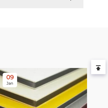
09
1
Jan
Ja