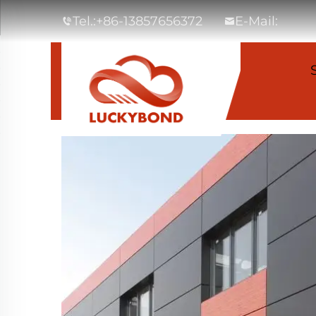
Tel.:
+86-13857656372
E-Mail: