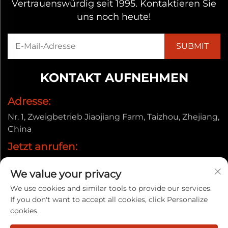
Vertrauenswürdig seit 1995. Kontaktieren Sie
uns noch heute!
KONTAKT AUFNEHMEN
Adresse:
Nr. 1, Zweigbetrieb Jiaojiang Farm, Taizhou, Zhejiang,
China
Jetzt anrufen:
+86-13857656372
We value your privacy
E-Mail:
We use cookies and similar tools to provide our services.
[email protected]
If you don't want to accept all cookies, click Personalize
cookies.