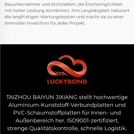
Bauunternehmer und Architekten, die Erschwinglichkeit
mit hoher Leistung kombiniert. Ihre Langlebigkeit reduziert
die langfristigen Wartungskosten und macht sie zu einer
sinnvollen Investition für jedes Projekt.
TAIZHOU BAIYUN JIXIANG stellt hochwertige
Aluminium-Kunststoff-Verbundplatten und
PVC-Schaumstoffplatten für Innen- und
Außenbereich her. ISO9001-zertifiziert,
strenge Qualitätskontrolle, schnelle Logistik.