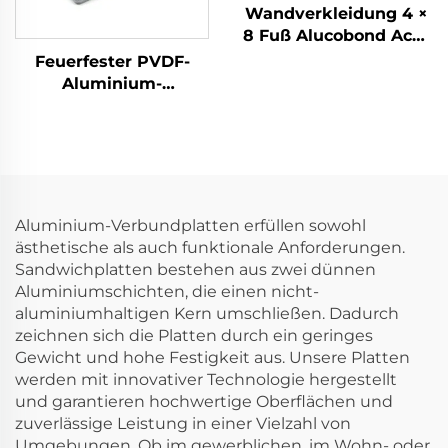
Wandverkleidung 4 ×
8 Fuß Alucobond Acm
Aluminium-
Feuerfester PVDF-
Verbundplatten bunte
Aluminium-
Außenbauplatte für
Verbundwerkstoff-
Gebäude und Küche
Panel ACM für
ACP
Wandverkleidung und
Dekoration
Aluminium-Verbundplatten erfüllen sowohl
ästhetische als auch funktionale Anforderungen.
Sandwichplatten bestehen aus zwei dünnen
Aluminiumschichten, die einen nicht-
aluminiumhaltigen Kern umschließen. Dadurch
zeichnen sich die Platten durch ein geringes
Gewicht und hohe Festigkeit aus. Unsere Platten
werden mit innovativer Technologie hergestellt
und garantieren hochwertige Oberflächen und
zuverlässige Leistung in einer Vielzahl von
Umgebungen. Ob im gewerblichen, im Wohn- oder