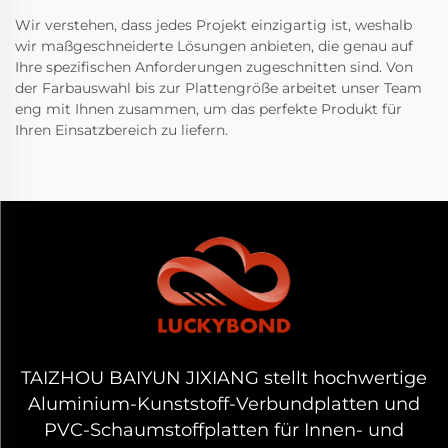
Wir verstehen, dass jedes Projekt einzigartig ist, weshalb
wir maßgeschneiderte Lösungen anbieten, die genau auf
Ihre spezifischen Anforderungen zugeschnitten sind. Von
der Farbauswahl bis zur Plattengröße arbeitet unser Team
eng mit Ihnen zusammen, um das perfekte Produkt für
Ihren Einsatzbereich zu liefern.
TAIZHOU BAIYUN JIXIANG stellt hochwertige
Aluminium-Kunststoff-Verbundplatten und
PVC-Schaumstoffplatten für Innen- und