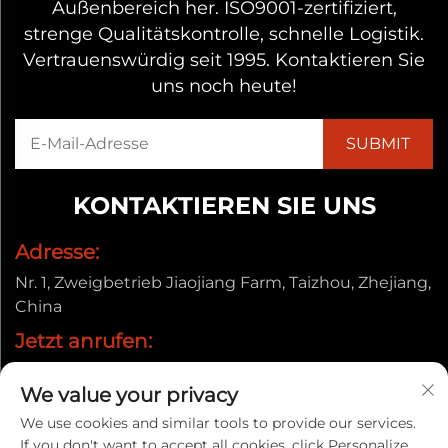
Außenbereich her. ISO9001-zertifiziert,
strenge Qualitätskontrolle, schnelle Logistik.
Vertrauenswürdig seit 1995. Kontaktieren Sie
uns noch heute!
KONTAKTIEREN SIE UNS
Adresse:
Nr. 1, Zweigbetrieb Jiaojiang Farm, Taizhou, Zhejiang,
China
Jetzt anrufen:
+86-13857656372
We value your privacy
E-Mail:
We use cookies and similar tools to provide our services.
[email protected]
If you don't want to accept all cookies, click Personalize