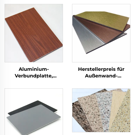
Aluminium-
Herstellerpreis für
Verbundplatte,
Außenwand-
Fassade,
Baumaterialien ACP
Wandverkleidung, 4
Aluminium-
mm
Verbundplatte
Alucobond