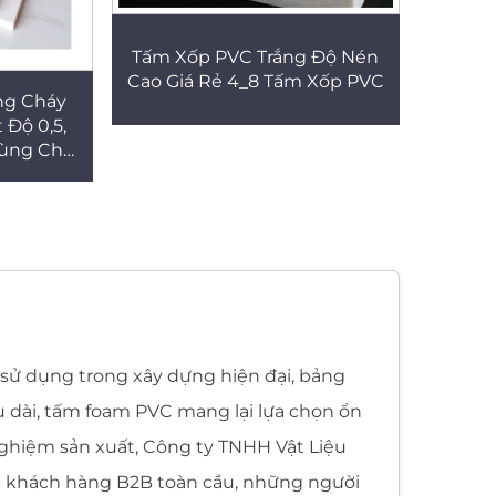
Tấm Xốp PVC Trắng Độ Nén
Cao Giá Rẻ 4_8 Tấm Xốp PVC
ng Cháy
Độ 0,5,
Dùng Cho
 sử dụng trong xây dựng hiện đại, bảng
lâu dài, tấm foam PVC mang lại lựa chọn ổn
nghiệm sản xuất, Công ty TNHH Vật Liệu
ác khách hàng B2B toàn cầu, những người