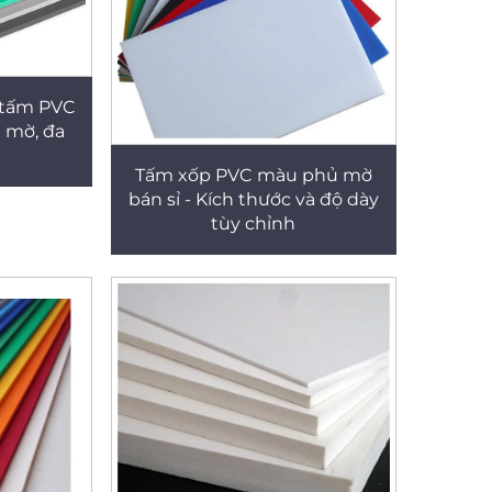
t tấm PVC
 mờ, đa
Tấm xốp PVC màu phủ mờ
bán sỉ - Kích thước và độ dày
tùy chỉnh