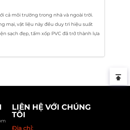
 cả môi trường trong nhà và ngoài trời.
 mại, vật liệu này đều duy trì hiệu suất
iện sạch đẹp, tấm xốp PVC đã trở thành lựa
chất lượng cao từ năm 1988. Với hàng thập kỷ
 về hiệu suất, công nghệ sản xuất và yêu
và tòa nhà văn phòng hiện đại 2.400 mét
M
LIÊN HỆ VỚI CHÚNG
uất đáng tin cậy. Toàn bộ đội ngũ của
TÔI
ogistics trơn tru. Các khách hàng được
ôm
ghiệp được thiết kế nhằm hỗ trợ hợp tác
Địa chỉ: