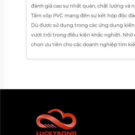
đánh giá cao sự nhất quán, chất lượng và 
Tấm xốp PVC mang đến sự kết hợp độc đáo g
Dù được sử dụng trong các ứng dụng kiến tr
vượt trội trong điều kiện khắc nghiệt. Nh
chọn ưu tiên cho các doanh nghiệp tìm kiếm
Lý lịch Công ty & Năng lực Sản xuấ
Công ty TNHH Vật liệu Trang trí Taizhou Bai
kinh nghiệm sản xuất và kiến thức chuyên s
cầu ứng dụng của tấm nhựa PVC. Được hỗ t
vuông, nhà máy duy trì năng lực sản xuất h
Công ty đã đạt được chứng nhận ISO9001, đ
chúng tôi tập trung vào kiểm soát chất lượ
hưởng lợi từ giao tiếp nhanh chóng, xử lý