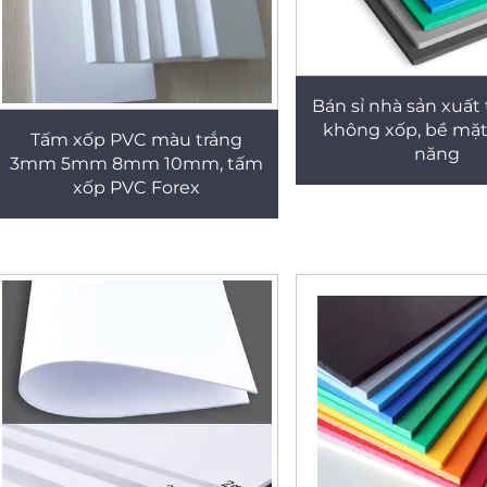
Bán sỉ nhà sản xuấ
không xốp, bề mặt
Tấm xốp PVC màu trắng
năng
3mm 5mm 8mm 10mm, tấm
xốp PVC Forex