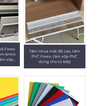
nở Forex
Tấm nhựa mật độ cao, tấm
mm 6mm
PVC Forex, tấm xốp PVC
tấm xốp
dùng cho tủ bếp