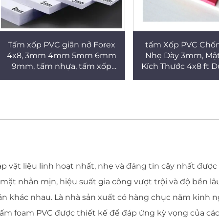
Tấm xốp PVC giãn nở Forex
tấm Xốp PVC Chố
4x8, 3mm 4mm 5mm 6mm
Nhẹ Dày 3mm, Mật 
9mm, tấm nhựa, tấm xốp
Kích Thước 4x8 ft 
PVC
Quảng Cáo
 vật liệu linh hoạt nhất, nhẹ và đáng tin cậy nhất được
bề mặt nhẵn mịn, hiệu suất gia công vượt trội và độ bền 
dự án khác nhau. Là nhà sản xuất có hàng chục năm kinh 
p tấm foam PVC được thiết kế để đáp ứng kỳ vọng của c