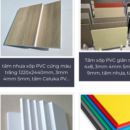
Tấm xốp PVC giãn 
tấm nhựa xốp PVC cứng màu
4x8, 3mm 4mm 5
trắng 1220x2440mm, 3mm
9mm, tấm nhựa, 
4mm 5mm, tấm Celuka PVC
PVC
4x8ft dùng để trang trí