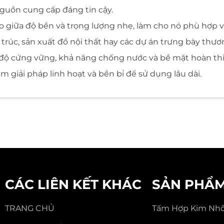
nguồn cung cấp đáng tin cậy.
iữa độ bền và trọng lượng nhẹ, làm cho nó phù hợp với
úc, sản xuất đồ nội thất hay các dự án trưng bày thương
ờ độ cứng vững, khả năng chống nước và bề mặt hoàn th
 giải pháp linh hoạt và bền bỉ để sử dụng lâu dài.
t
yun Jixiang đã tham gia sản xuất các vật liệu trang trí 
âu về ngành, công ty đã phát triển sự hiểu biết sâu sắc
rợ bởi xưởng sản xuất hiện đại rộng 16.000 mét vuông 
iệu quả và quản lý đạt tiêu chuẩn cao.
CÁC LIÊN KẾT KHÁC
SẢN PHẨ
ảm bảo chất lượng sản phẩm ổn định và quy trình sản x
ng nghiêm ngặt, hiệu suất vật liệu ổn định và phối hợp l
TRANG CHỦ
Tấm Hợp Kim Nh
 đơn hàng đáng tin cậy và môi trường sản xuất chuyên n