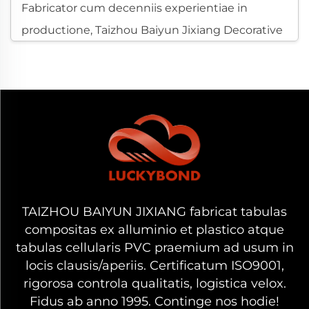
Fabricator cum decenniis experientiae in
productione, Taizhou Baiyun Jixiang Decorative
Material Co., Ltd tabulam ex PVC cellulari
suppeditat quae expectationes emptoribus
B2B globalibus respondet, qui constantiam,
qualitatem, et commeatum credibilem
aestimant.
Tabula ex PVC cellulari vim et levitatem simul
iungit, itaque tam in locis intus quam foris
idonea est. Sive in applicationibus
TAIZHOU BAIYUN JIXIANG fabricat tabulas
compositas ex alluminio et plastico atque
architectonicis, sive in fabricatione mobilium,
tabulas cellularis PVC praemium ad usum in
sive in proiectis ostentandis mercatorum
locis clausis/aperiis. Certificatum ISO9001,
adhibita est, haec materia in conditionibus
rigorosa controla qualitatis, logistica velox.
difficilibus optime se habet. Propter rigorem,
Fidus ab anno 1995. Continge nos hodie!