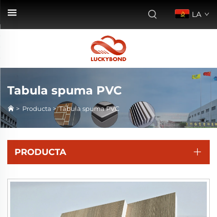
LA
Tabula spuma PVC
>
Producta
>
Tabula spuma PVC
PRODUCTA