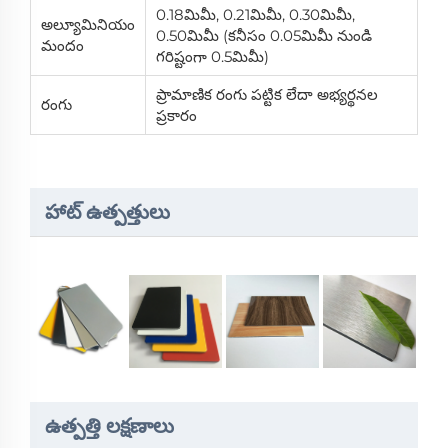
0.18మిమీ, 0.21మిమీ, 0.30మిమీ,
అల్యూమినియం
0.50మిమీ (కనీసం 0.05మిమీ నుండి
మందం
గరిష్టంగా 0.5మిమీ)
ప్రామాణిక రంగు పట్టిక లేదా అభ్యర్థనల
రంగు
ప్రకారం
హాట్ ఉత్పత్తులు
ఉత్పత్తి లక్షణాలు