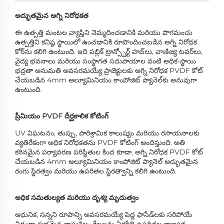
అద్భుతమైన అగ్ని నిరోధకత
ఈ ఉత్పత్తి మంటల వ్యాప్తిని నెమ్మదించడానికి మరియు పొగమంచు
ఉత్పత్తిని కనిష్ఠ స్థాయిలో ఉంచడానికి రూపొందించబడిన అగ్ని నిరోధక
కోర్‌ను కలిగి ఉంటుంది. ఇది పబ్లిక్ ట్రాన్స్పోర్ట్ హబ్‌లు, వాణిజ్య టవర్‌లు,
వైద్య భవనాలు మరియు సంస్థాగత సదుపాయాల వంటి అధిక-స్థాయి
భద్రతా అనుమతి అవసరమయ్యే ప్రాజెక్టులకు అగ్ని నిరోధక PVDF కోట్
చేయబడిన 4mm అల్యూమినియం కాంపోజిట్ ప్యానెల్‌కు అనువుగా
ఉంటుంది.
ప్రీమియం PVDF దీర్ఘకాలిక కోటింగ్
UV విఘటనం, తుప్పు, పారిశ్రామిక కాలుష్యం మరియు రసాయనాలకు
వ్యతిరేకంగా అధిక నిరోధకతను PVDF కోటింగ్ అందిస్తుంది. అతి
కఠినమైన పర్యావరణ పరిస్థితుల కింద కూడా, అగ్ని నిరోధక PVDF కోట్
చేయబడిన 4mm అల్యూమినియం కాంపోజిట్ ప్యానెల్ అద్భుతమైన
రంగు స్థిరత్వం మరియు ఉపరితల స్థిరత్వాన్ని కలిగి ఉంటుంది.
అధిక సమతుల్యత మరియు దృశ్య మృదుత్వం
ఆధునిక, సన్నని రూపాన్ని అవసరమయ్యే పెద్ద ఫాసేడ్‌లకు సరిపోయే
విధంగా శుభ్రమైన వాస్తుశిల్ప రేఖలను ఏకరీతి ఉపరితల నాణ్యత