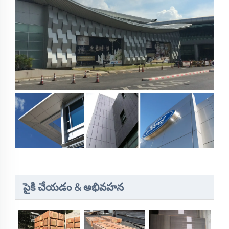
పైకి చేయడం & అభివహన