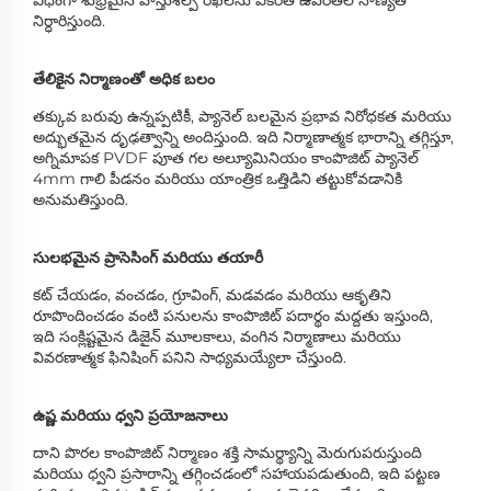
నిర్ధారిస్తుంది.
తేలికైన నిర్మాణంతో అధిక బలం
తక్కువ బరువు ఉన్నప్పటికీ, ప్యానెల్ బలమైన ప్రభావ నిరోధకత మరియు
అద్భుతమైన దృఢత్వాన్ని అందిస్తుంది. ఇది నిర్మాణాత్మక భారాన్ని తగ్గిస్తూ,
అగ్నిమాపక PVDF పూత గల అల్యూమినియం కాంపొజిట్ ప్యానెల్
4mm గాలి పీడనం మరియు యాంత్రిక ఒత్తిడిని తట్టుకోవడానికి
అనుమతిస్తుంది.
సులభమైన ప్రాసెసింగ్ మరియు తయారీ
కట్ చేయడం, వంచడం, గ్రూవింగ్, మడవడం మరియు ఆకృతిని
రూపొందించడం వంటి పనులను కాంపొజిట్ పదార్థం మద్దతు ఇస్తుంది,
ఇది సంక్లిష్టమైన డిజైన్ మూలకాలు, వంగిన నిర్మాణాలు మరియు
వివరణాత్మక ఫినిషింగ్ పనిని సాధ్యమయ్యేలా చేస్తుంది.
ఉష్ణ మరియు ధ్వని ప్రయోజనాలు
దాని పొరల కాంపొజిట్ నిర్మాణం శక్తి సామర్థ్యాన్ని మెరుగుపరుస్తుంది
మరియు ధ్వని ప్రసారాన్ని తగ్గించడంలో సహాయపడుతుంది, ఇది పట్టణ