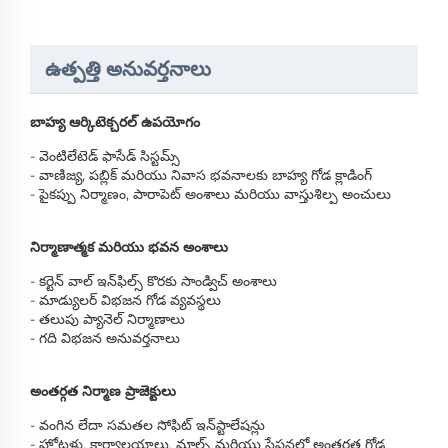
ఉత్పత్తి అనువర్తనాలు
బాహ్య ఆర్కిటెక్చరల్ ఉపయోగం
- వెంటిలేటెడ్ ఫాసేడ్ సిస్టమ్స్
- వాణిజ్య, పబ్లిక్ మరియు నివాస భవనాలకు బాహ్య గోడ క్లాడింగ్
- పైకప్పు నిర్మాణం, పారాపెట్ అంశాలు మరియు వాస్తుశిల్ప అంచులు
నిర్మాణాత్మక మరియు భవన అంశాలు
- కర్టెన్ వాల్ ఇన్‌ఫిల్స్ కొరకు సాండ్విచ్ అంశాలు
- మాడ్యులర్ విభజన గోడ వ్యవస్థలు
- తలుపు ప్యానెల్ నిర్మాణాలు
- గది విభజన అనువర్తనాలు
అంతర్గత నిర్మాణ ప్రాజెక్టులు
- వంగిన లేదా సమతల సోఫిట్ ఇన్‌స్టాలేషన్లు
- హోటళ్లు, కార్యాలయాలు, మాల్స్ మరియు స్టేషన్లలో అంతర్గత గోడ