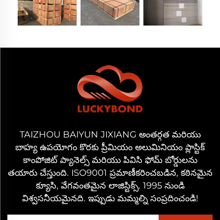
TAIZHOU BAIYUN JIXIANG అంతర్గత మరియు
బాహ్య ఉపయోగం కొరకు ప్రీమియం అలుమినియం ప్లాస్టిక్
కాంపోజిట్ ప్యానెల్స్ మరియు పివిసి ఫోమ్ బోర్డులను
తయారు చేస్తుంది. ISO9001 ప్రమాణీకరించబడిన, కఠినమైన
క్యూసి, వేగవంతమైన లాజిస్టిక్స్. 1995 నుండి
విశ్వసనీయమైనది. ఇప్పుడు మమ్మల్ని సంప్రదించండి!