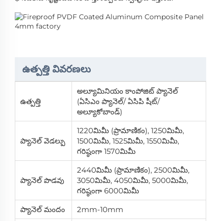
ఉత్పత్తి వివరణలు
అల్యూమినియం కాంపోజిట్ ప్యానెల్
ఉత్పత్తి
(ఏసిఎం ప్యానెల్/ ఏసిపి షీట్/
అల్యూకోబాండ్)
1220మిమీ (ప్రామాణికం), 1250మిమీ,
ప్యానెల్ వెడల్పు
1500మిమీ, 1525మిమీ, 1550మిమీ,
గరిష్ఠంగా 1570మిమీ
2440మిమీ (ప్రామాణికం), 2500మిమీ,
ప్యానెల్ పొడవు
3050మిమీ, 4050మిమీ, 5000మిమీ,
గరిష్ఠంగా 6000మిమీ
ప్యానెల్ మందం
2mm-10mm