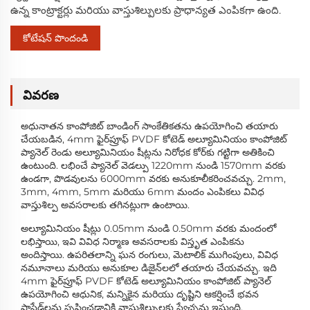
ఉన్న కాంట్రాక్టర్లు మరియు వాస్తుశిల్పులకు ప్రాధాన్యత ఎంపికగా ఉంది.
కోటేషన్ పొందండి
వివరణ
అధునాతన కాంపోజిట్ బాండింగ్ సాంకేతికతను ఉపయోగించి తయారు
చేయబడిన, 4mm ఫైర్‌ప్రూఫ్ PVDF కోటెడ్ అల్యూమినియం కాంపోజిట్
ప్యానెల్ రెండు అల్యూమినియం షీట్లను నిరోధక కోర్‌కు గట్టిగా అతికించి
ఉంటుంది. లభించే ప్యానెల్ వెడల్పు 1220mm నుండి 1570mm వరకు
ఉండగా, పొడవులను 6000mm వరకు అనుకూలీకరించవచ్చు. 2mm,
3mm, 4mm, 5mm మరియు 6mm మందం ఎంపికలు వివిధ
వాస్తుశిల్ప అవసరాలకు తగినట్లుగా ఉంటాయి.
అల్యూమినియం షీట్లు 0.05mm నుండి 0.50mm వరకు మందంలో
లభిస్తాయి, ఇవి వివిధ నిర్మాణ అవసరాలకు విస్తృత ఎంపికను
అందిస్తాయి. ఉపరితలాన్ని ఘన రంగులు, మెటాలిక్ ముగింపులు, వివిధ
నమూనాలు మరియు అనుకూల డిజైన్‌లలో తయారు చేయవచ్చు. ఇది
4mm ఫైర్‌ప్రూఫ్ PVDF కోటెడ్ అల్యూమినియం కాంపోజిట్ ప్యానెల్
ఉపయోగించి ఆధునిక, మన్నికైన మరియు దృష్టిని ఆకర్షించే భవన
ఫాసేడ్‌లను సృష్టించడానికి వాస్తుశిల్పులకు స్వేచ్ఛను ఇస్తుంది.