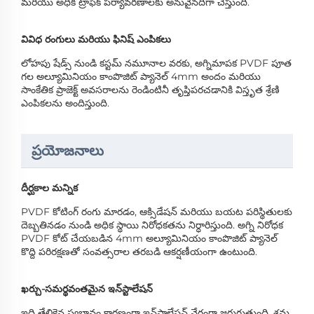
మరియు అధిక ట్రాఫిక్ పర్యావరణాలకు అనువైనదిగా చేస్తుంది.
వివిధ రంగులు మరియు ఫినిష్ ఎంపికలు
లోహపు షేడ్స్ నుండి కస్టమ్ నమూనాల వరకు, అగ్నిమాపక PVDF పూత
గల అల్యూమినియం కాంపొజిట్ ప్యానెల్ 4mm అందం మరియు
సాంకేతిక ప్రాజెక్ట్ అవసరాలను రెండింటినీ తృప్తిపరచడానికి విస్తృత శ్రేణి
ఎంపికలను అందిస్తుంది.
ప్రయోజనాలు
దీర్ఘకాల మన్నిక
PVDF కోటింగ్ రంగు మారడం, ఆక్సిడేషన్ మరియు బయట పరిస్థితులకు
దెబ్బతినడం నుండి అధిక స్థాయి నిరోధకతను నిర్ధారిస్తుంది. అగ్ని నిరోధక
PVDF కోట్ చేయబడిన 4mm అల్యూమినియం కాంపొజిట్ ప్యానెల్
కొద్ది పరిరక్షణతో సంవత్సరాల తరబడి ఆకర్షణీయంగా ఉంటుంది.
ఖర్చు-సమర్థవంతమైన ఇన్‌స్టాలేషన్
ఇది తేలికైన స్వభావం కారణంగా ఇన్‌స్టాలేషన్ వేగంగా జరుగుతుంది, శ్రమ