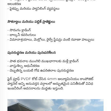
అలంకరణ
- పైకప్పు మరియు ప్యానిలింగ్ వ్యవస్థలు
సౌకర్యాలు మరియు పబ్లిక్ ప్రాజెక్టులు
- సొరంగం క్లాడింగ్
- బాల్కనీ కవరింగులు
- విమానాశ్రయాలు, మెట్రోలు, రైల్వే స్టేషన్లు వంటి రవాణా హబ్బులు
పునరుద్ధరణ మరియు పునఃపరిశీలన
- పాత భవనాల ముంగిలి ముఖభాగాలకు మళ్లీ క్లాడింగ్
- వాస్తుశిల్ప ఆధునీకరణ
- దెబ్బతిన్న బయటి గోడ ఉపరితలాల పునరుద్ధరణ
ఫైర్ ప్రూఫ్ PVDF కోట్ చేసిన 4mm అల్యూమినియం కాంపోజిట్
ప్యానెల్ అన్ని అనువర్తన వర్గాలలో అద్భుతమైన పనితీరుతో వివిధ
ఇంజనీరింగ్ అవసరాలను మద్దతు ఇస్తుంది.