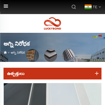
TE
అగ్ని నిరోధక
>
అగ్ని నిరోధక
ఉత్పత్తులు