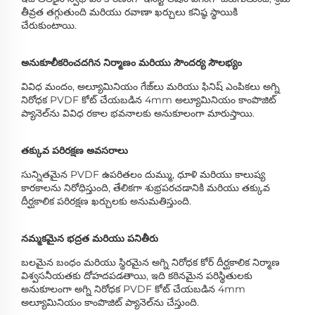
తీవ్రత తగ్గుతుంది మరియు రవాణా ఖర్చులు కనిష్ఠ స్థాయికి
చేరుకుంటాయి.
అనుకూలీకరించదగిన నిర్మాణం మరియు సౌందర్య సౌలభ్యం
వివిధ మందం, అల్యూమినియం గేజ్‌లు మరియు ఫినిష్ ఎంపికలు అగ్ని
నిరోధక PVDF కోట్ చేయబడిన 4mm అల్యూమినియం కాంపొజిట్
ప్యానెల్‌ను వివిధ రకాల భవనాలకు అనుకూలంగా మారుస్తాయి.
తక్కువ పరిరక్షణ అవసరాలు
సున్నితమైన PVDF ఉపరితలం దుమ్ము, ధూళి మరియు కాలుష్య
కారకాలను నిరోధిస్తుంది, తేలికగా శుభ్రపరచడానికి మరియు తక్కువ
దీర్ఘకాలిక పరిరక్షణ ఖర్చులకు అనుమతిస్తుంది.
నమ్మకమైన భద్రత మరియు పనితీరు
బలమైన బంధం మరియు స్థిరమైన అగ్ని నిరోధక కోర్ దీర్ఘకాలిక నిర్మాణ
విశ్వసనీయతకు దోహదపడతాయి, ఇది కఠినమైన పరిస్థితులకు
అనుకూలంగా అగ్ని నిరోధక PVDF కోట్ చేయబడిన 4mm
అల్యూమినియం కాంపొజిట్ ప్యానెల్‌ను చేస్తుంది.