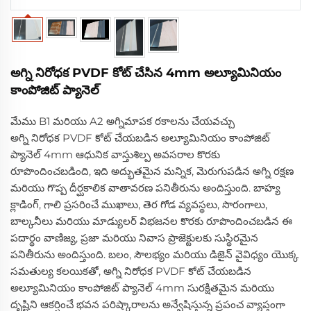
అగ్ని నిరోధక PVDF కోట్ చేసిన 4mm అల్యూమినియం
కాంపోజిట్ ప్యానెల్
మేము B1 మరియు A2 అగ్నిమాపక రకాలను చేయవచ్చు
అగ్ని నిరోధక PVDF కోట్ చేయబడిన అల్యూమినియం కాంపోజిట్
ప్యానెల్ 4mm ఆధునిక వాస్తుశిల్ప అవసరాల కొరకు
రూపొందించబడింది, ఇది అద్భుతమైన మన్నిక, మెరుగుపడిన అగ్ని రక్షణ
మరియు గొప్ప దీర్ఘకాలిక వాతావరణ పనితీరును అందిస్తుంది. బాహ్య
క్లాడింగ్, గాలి ప్రసరించే ముఖాలు, తెర గోడ వ్యవస్థలు, సొరంగాలు,
బాల్కనీలు మరియు మాడ్యులర్ విభజనల కొరకు రూపొందించబడిన ఈ
పదార్థం వాణిజ్య, ప్రజా మరియు నివాస ప్రాజెక్టులకు సుస్థిరమైన
పనితీరును అందిస్తుంది. బలం, సౌలభ్యం మరియు డిజైన్ వైవిధ్యం యొక్క
సమతుల్య కలయికతో, అగ్ని నిరోధక PVDF కోట్ చేయబడిన
అల్యూమినియం కాంపోజిట్ ప్యానెల్ 4mm సురక్షితమైన మరియు
దృష్టిని ఆకర్షించే భవన పరిష్కారాలను అన్వేషిస్తున్న ప్రపంచ వ్యాప్తంగా