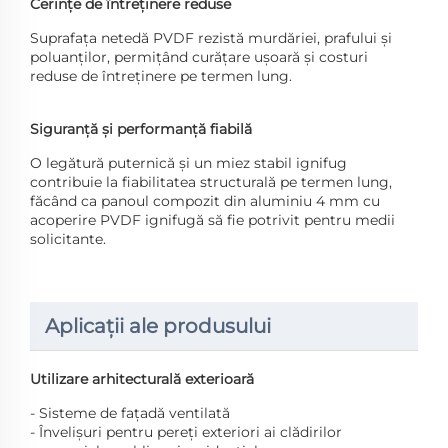
Cerinţe de întreţinere reduse
Suprafața netedă PVDF rezistă murdăriei, prafului și
poluanților, permițând curățare ușoară și costuri
reduse de întreținere pe termen lung.
Siguranță și performanță fiabilă
O legătură puternică și un miez stabil ignifug
contribuie la fiabilitatea structurală pe termen lung,
făcând ca panoul compozit din aluminiu 4 mm cu
acoperire PVDF ignifugă să fie potrivit pentru medii
solicitante.
Aplicații ale produsului
Utilizare arhitecturală exterioară
- Sisteme de fațadă ventilată
- Învelișuri pentru pereți exteriori ai clădirilor