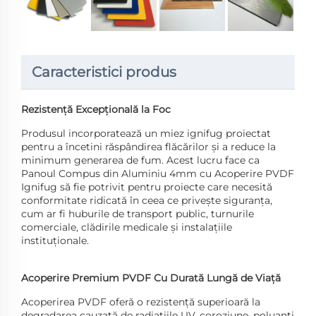
Caracteristici produs
Rezistență Excepțională la Foc
Produsul incorporatează un miez ignifug proiectat
pentru a încetini răspândirea flăcărilor și a reduce la
minimum generarea de fum. Acest lucru face ca
Panoul Compus din Aluminiu 4mm cu Acoperire PVDF
Ignifug să fie potrivit pentru proiecte care necesită
conformitate ridicată în ceea ce privește siguranța,
cum ar fi huburile de transport public, turnurile
comerciale, clădirile medicale și instalațiile
instituționale.
Acoperire Premium PVDF Cu Durată Lungă de Viață
Acoperirea PVDF oferă o rezistență superioară la
degradarea cauzată de radiațiile UV, coroziune, poluanți